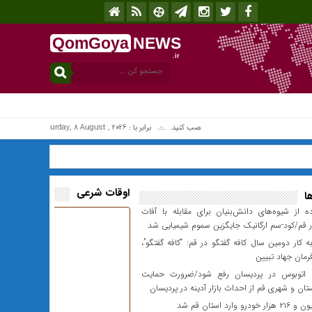
QomGoya
NEWS
.ir
افزونه جلالی را نصب کنید. .::. برابر با : Saturday, 8 August , 2026 .::. اخبار منتشر شده : 0 خبر
اوقات شرعی
ا
 از شیوه‌های دانش‌بنیان برای مقابله با آفات
 قم/کود-سم ارگانیک جایگزین سموم شیمیایی شد
 کار دومین سال کافه گفتگو در قم: “کافه گفتگو”،
رمان جهاد تبیین
اتوبوس در پردیسان رفع شود/ضرورت حمایت
تان و شهری قم از احداث‌ بازار آدینه در پردیسان
درو وارد استان قم شد