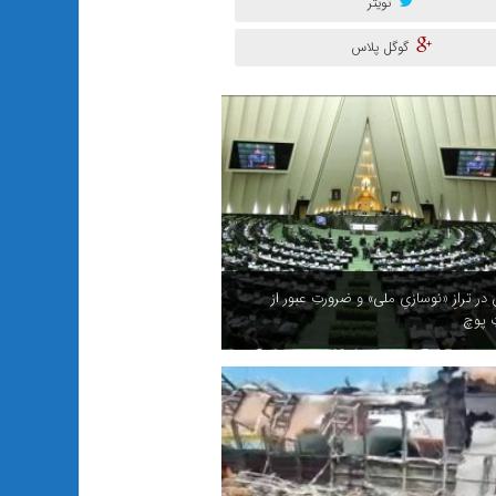
تویتر
گوگل پلاس
ر ترازِ «نوسازیِ ملی» و ضرورتِ عبور از
ِ پوچ