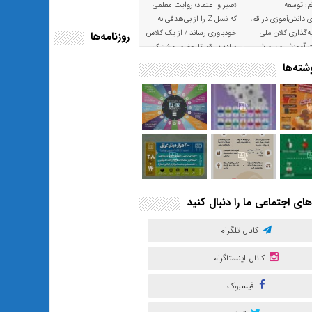
م: توسعه
«صبر و اعتماد؛ روایت معلمی
ی دانش‌آموزی در قم،
که نسل Z را از بی‌هدفی به
‌گذاری کلان ملی
خودباوری رساند / از یک کلاس
روزنامه‌ها
ت آموزش و پرورش
ساده در قم تا حضور مشترک
معلم و هنرجویان در مهم‌ترین
ته‌ها
گالری قرآنی هوش مصنوعی
تهران
های اجتماعی ما را دنبال کنید
کانال تلگرام
کانال اینستاگرام
فیسبوک