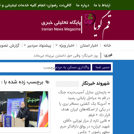
ارتباط با ما:
درباره ما:
کافی‌نت رضوان؛ انجام کلیه خدمات اینترنتی و ث
خانه
اخبار استان
اخبار ویژه
پیشنهاد سردبیر
گزارش تصویر
فوری:
شرط
مسیر شما
واگذاری مسکن به مردم
برچسب:
برچسب زده شده با : 
شهروند خبرنگار
بازسازی منازل آسیب‌دیده جنگ
در قم به مراحل پایانی رسید
آمریکا یک کشتی مسافر بری را
در یکی از اسکله‌های ایران هدف
قرار داد + فیلم
قابی تازه از مزار نورانی «آقای
شهید ایران» در رواق دارالذکر حرم
مطهر رضوی + عکس