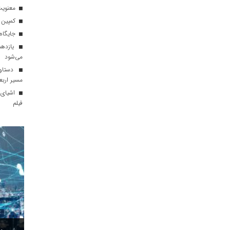
معنویت 
کمپین م
جایگاه 
یازدهم
می‌شود
دستاور
مسیر ارب
اشیای 
فیلم