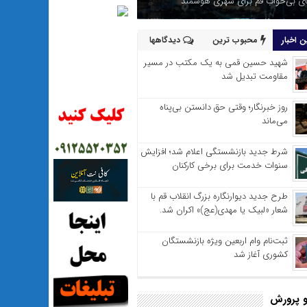
 بی‌خواب قم برای شهری هوشمند
 اخبار
محبوب ترین
دیدگاهها
شهید حسین قمی به یک مکتب در مسیر
مقاومت تبدیل شد
روز خبرنگار؛ وقتی حق دانستن بی‌پناه
می‌ماند
شرط جدید بازنشستگی اعلام شد؛ افزایش
سنوات خدمت برای برخی کارکنان
طرح جدید دیوارنگاره بزرگ انقلاب قم با
شعار «لبیک یا مهدی(عج)» اکران شد.
ثبت‌نام وام اربعین ویژه بازنشستگان
کشوری آغاز شد
 پرورش