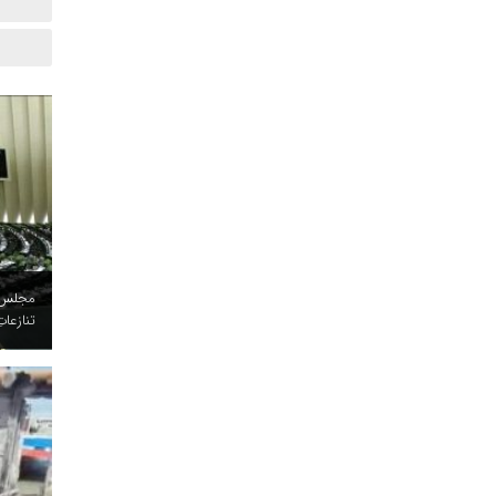
مجلس د
تنازعات