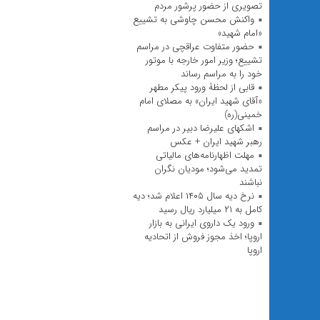
تصویری از حضور پرشور مردم
واکنش محسن چاوشی به تشییع
«امام شهید»
حضور متفاوت عراقچی در مراسم
تشییع؛ وزیر امور خارجه با موتور
خود را به مراسم رساند
قابی از لحظۀ ورود پیکر مطهر
«آقای شهید ایران» به مصلای امام
خمینی(ره)
اشکهای علیرضا دبیر در مراسم
رهبر شهید ایران + عکس
مهلت اظهارنامه‌های مالیاتی
تمدید می‌شود؛ مودیان نگران
نباشند
نرخ دیه سال ۱۴۰۵ اعلام شد؛ دیه
کامل به ۲۱ میلیارد ریال رسید
ورود یک داروی ایرانی به بازار
اروپا؛ اخذ مجوز فروش از اتحادیه
اروپا