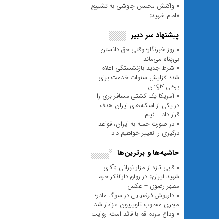
واکنش محسن چاوشی به تشییع
«امام شهید»
پیشنهاد سر دبیر
روز خبرنگار؛ وقتی حق دانستن
بی‌پناه می‌ماند
شرط جدید بازنشستگی اعلام
شد؛ افزایش سنوات خدمت برای
برخی کارکنان
آمریکا یک کشتی مسافر بری را
در یکی از اسکله‌های ایران هدف
قرار داد + فیلم
در صورت حمله به ایران، قواعد
درگیری را تغییر خواهیم داد
حاشیه‌ها و برترین‌ها
قابی تازه از مزار نورانی «آقای
شهید ایران» در رواق دارالذکر حرم
مطهر رضوی + عکس
داریوش فرضیایی در سوگ مادر؛
مجری محبوب تلویزیون عزادار شد
وداع مردم قم با قائد امت؛ روایت