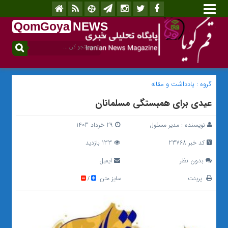
QomGoya
NEWS
.ir
گروه :
یادداشت و مقاله
عیدی برای همبستگی مسلمانان
نویسنده :
مدیر مسئول
29 خرداد 1403
کد خبر 23768
133 بازدید
بدون نظر
ایمیل
پرینت
سایز متن
/