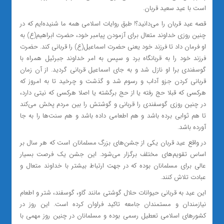
است با عید سعید قربان.
قصه عید قربان را می‌دانید؟! طبق روایات اسلامی همه ما شنیده‌ایم که در
چنین روزی خداوند متعال برای آزمودن پیامبر خود، حضرت ابراهیم(ع) به
او فرمان داد تا فرزند خود یعنی حضرت اسماعیل(ع) را قربانی کند. حضرت
فرزند خود را به قربانگاه برد و سپس به امر خداوند جبرئیل همراه با
گوسفندی برا او نازل شد و به جای اسماعیل قربانی گردید. از آن زمان
قربانی کردن جزو آداب و رسوم شد و گذشت و چرخید تا به امروز که
هرکسی که قبلا حج رفته یا از حج برگشته یا اصلا هرکسی که نیتی دارد،
در چنین روزی گوسفندی را قربانی و گوشتش را بین مردم پخش می‌کند
تا هم ثوابی برده باشد و هم اطعامی داده باشد و هم سنت‌ها را به جا
آورده باشد.
در واقع عید قربان یکی از جشن‌های بزرگ مسلمانان است که هر سال بر
اساس تقویم‌های مختلف برگزار می‌شود. این جشن یک فرصت بسیار
عالی برای مسلمانان بوده که در جهت ارتباط بیشتر با خداوند متعال و
عبادت تلاش کنند.
این عید به قربانی حیوانات حلال گوشتی مانند گاو، گوسفند، شتر و اطعام
نیازمندان و مستمندان جامعه تاکید فراوان کرده است. این روز در
کشورهای اسلامی تعطیل رسمی بوده و مسلمانان در چنین روز مهمی با