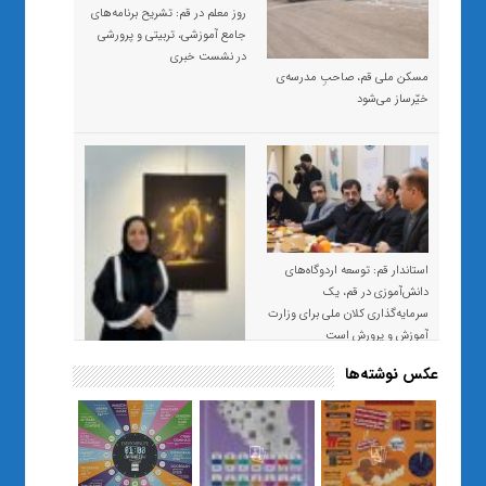
روز معلم در قم: تشریح برنامه‌های
جامع آموزشی، تربیتی و پرورشی
در نشست خبری
مسکن ملی قم، صاحبِ مدرسه‌ی
خیّرساز می‌شود
استاندار قم: توسعه اردوگاه‌های
دانش‌آموزی در قم، یک
سرمایه‌گذاری کلان ملی برای وزارت
آموزش و پرورش است
عکس نوشته‌ها
«صبر و اعتماد؛ روایت معلمی که
نسل Z را از بی‌هدفی به خودباوری
رساند / از یک کلاس ساده در قم تا
حضور مشترک معلم و هنرجویان
در مهم‌ترین گالری قرآنی هوش