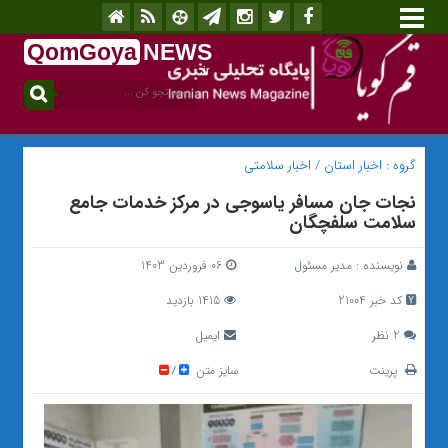
QomGoya
NEWS
.ir
گروه :
اخبار استان
/
اخبار سلامتی
نجات جان مسافر یاسوجی در مرکز خدمات جامع
سلامت سلفچگان
نویسنده :
مدیر مسئول
06 فروردین 1403
کد خبر 21004
1415 بازدید
2 نظر
ایمیل
پرینت
سایز متن
/