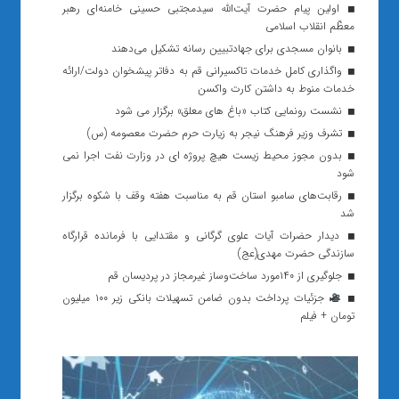
اولین پیام حضرت آیت‌الله سیدمجتبی حسینی خامنه‌ای رهبر
معظّم انقلاب اسلامی
بانوان مسجدی برای جهادتبیین رسانه تشکیل می‌دهند
واگذاری کامل خدمات تاکسیرانی قم به دفاتر پیشخوان دولت/ارائه
خدمات منوط به داشتن کارت واکسن
نشست رونمایی کتاب «باغ های معلق» برگزار می شود
تشرف وزیر فرهنگ نیجر به زیارت حرم حضرت معصومه (س)
بدون مجوز محیط زیست هیچ پروژه ای در وزارت نفت اجرا نمی
شود
رقابت‌های سامبو استان قم به مناسبت هفته وقف با شکوه برگزار
شد
دیدار حضرات آیات علوی گرگانی و مقتدایی با فرمانده قرارگاه
سازندگی حضرت مهدی(عج)
جلوگیری از ۱۴۰مورد ساخت‌وساز غیرمجاز در پردیسان قم
جزئیات پرداخت بدون ضامن تسهیلات بانکی زیر ١٠٠ میلیون
تومان + فیلم