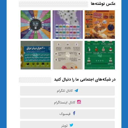
عکس نوشته‌ها
«صبر و اعتماد؛ روایت معلمی که
نسل Z را از بی‌هدفی به خودباوری
رساند / از یک کلاس ساده در قم تا
حضور مشترک معلم و هنرجویان
در مهم‌ترین گالری قرآنی هوش
مصنوعی تهران
در شبکه‌های اجتماعی ما را دنبال کنید
کانال تلگرام
کانال اینستاگرام
فیسبوک
تویتر