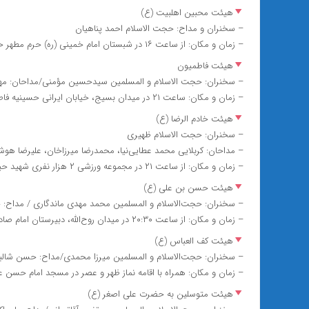
هیئت محبین اهلبیت (ع)
– سخنران و مداح: حجت الاسلام احمد پناهیان
– زمان و مکان: از ساعت ۱۶ در شبستان امام خمینی (ره) حرم مطهر حضرت معصومه (س)
هیئت فاطمیون
– سخنران: حجت الاسلام و المسلمین سیدحسین مؤمنی/مداحان: مهد
– زمان و مکان: ساعت ۲۱ در میدان بسیج، خیابان ایرانی حسینیه فاطمیون قم
هیئت خادم الرضا (ع)
– سخنران: حجت الاسلام ظهیری
– مداحان: کربلایی محمد عطایی‌نیا، محمدرضا میرزاخان، علیرضا هو
– زمان و مکان: از ساعت ۲۱ در مجموعه ورزشی ۲ هزار نفری شهید حیدریان قم
هیئت حسن بن علی (ع)
– سخنران: حجت‌الاسلام و المسلمین محمد مهدی ماندگاری / مداح: 
– زمان و مکان: از ساعت ۲۰:۳۰ در میدان روح‌الله، دبیرستان امام صادق (ع) قم
هیئت کف العباس (ع)
– سخنران: حجت‌الاسلام و المسلمین میرزا محمدی/مداح: حسن شالبا
– زمان و مکان: همراه با اقامه نماز ظهر و عصر در مسجد امام حسن عس
هیئت متوسلین به حضرت علی اصغر (ع)