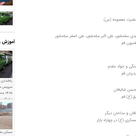
ی سلحشور، علی اکبر سلحشور، علی اصغر سلحشور
آموزش و
شنگی و جواد مقدم
راه‌اندازی
سرویس مد
حسن شالبافان
۱۴۰۵؛
و امکان 
فان و مداحان دیگر
کری (ع) در چهاراه بازار
مسکن ملی