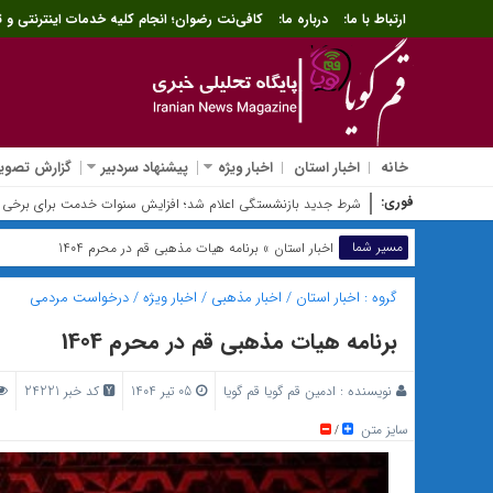
ارتباط با ما:
درباره ما:
کافی‌نت رضوان؛ انجام کلیه خدمات اینترنتی و ث
خانه
اخبار استان
اخبار ویژه
پیشنهاد سردبیر
گزارش تصویر
فوری:
طرح جدید دیوارنگاره بزرگ انق
مسیر شما
اخبار استان
» برنامه هیات مذهبی قم در محرم 1404
گروه :
اخبار استان
/
اخبار مذهبی
/
اخبار ویژه
/
درخواست مردمی
برنامه هیات مذهبی قم در محرم 1404
نویسنده :
ادمین قم گویا قم گویا
05 تیر 1404
کد خبر 24221
سایز متن
/