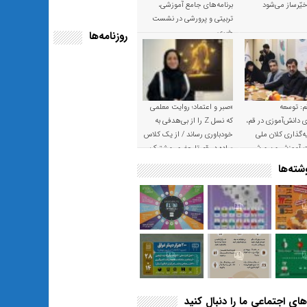
یّرساز می‌شود
برنامه‌های جامع آموزشی،
تربیتی و پرورشی در نشست
خبری
روزنامه‌ها
م: توسعه
«صبر و اعتماد؛ روایت معلمی
ی دانش‌آموزی در قم،
که نسل Z را از بی‌هدفی به
‌گذاری کلان ملی
خودباوری رساند / از یک کلاس
ت آموزش و پرورش
ساده در قم تا حضور مشترک
معلم و هنرجویان در مهم‌ترین
ته‌ها
گالری قرآنی هوش مصنوعی
تهران
های اجتماعی ما را دنبال کنید