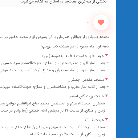
بخشی از مهم‌ترین هیات‌ها در استان قم اشاره می‌‎شود.
0
دغدغه بسیاری از جوانان همزمان با فرا رسیدن ایام محرم حضور در م
دهه اول ماه محرم در قم هیئت کجا برویم؟
حرم مطهر حضرت فاطمه معصومه (س)
– بعد از نماز ظهر و عصر؛سخنران و مداح : حجت‌الاسلام سید حسین 
– بعد از نماز مغرب و عشا؛سخنران و مداح: آیت الله سید محمد مهدی
مسجد مقدس جمکران
– بعد از اقامه نماز مغرب و عشا؛سخنران و مداح: حجت‌الاسلام میر
هیئت رزمندگان اسلام
– سخنران: حجت‌الاسلام و المسلمین محمد حاج ابوالقاسم دولابی/مد
– زمان و مکان: از ساعت ۲۱ در مجتمع امام خمینی (ره) واقع در جنب گلزار شهدای علی بن جعفر (ع) قم
هیئت ثارالله
– سخنران: آیت الله سید محمد مهدی میرباقری/مداح: حاج عباس حید
– زمان و مکان: از ساعت ۲۰ در مسجد دانشگاه قم