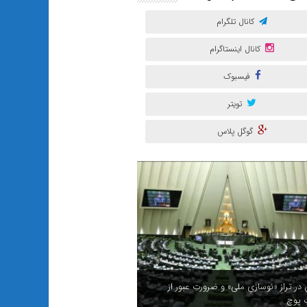
کانال تلگرام
کانال اینستاگرام
فیسبوک
تویتر
گوگل پلاس
ر ترازِ «نوسازیِ ملی» و ضرورتِ عبور از
ِ پوچ