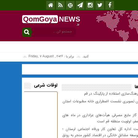
QomGoya
NEWS
.ir
افزونه جلالی را نصب کنید. .::. برابر با : Friday, 7 August , 2026 .::. اخبار منتشر شده : 1 خبر
اوقات شرعی
ا
هنگ‌سازی استفاده از پارکینگ در قم
 تصویری نشست اضطراری خانه مطبوعات استان
گاز مایع مصرفی هیأت‌های عزاداری در ماه های
فر، اولویت منطقه قم است
 اداره کل تعاون کار ورفاه اجتماعی لرستان ؛
وسعه مشاغل خانگی در اقتصاد کشور منجر به رونق