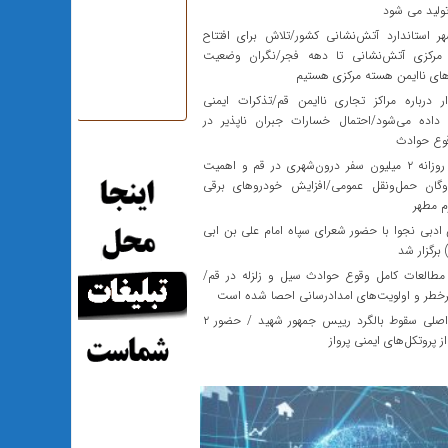
لید می شود
 استاندارد آتش‌نشانی کشور/تلاش برای افتتاح
مرکزی آتش‌نشانی تا دهه فجر/نگران وضعیت
های ناایمن هسته مرکزی هستیم
درباره مراکز تجاری ناایمن قم/تذکرات ایمنی
داده می‌شود/احتمال خسارات جبران ناپذیر در
وع حوادث
وجود روزانه ۲ میلیون سفر درون‌شهری در قم و اهمیت
اوگان حمل‌ونقل عمومی/افزایش خودروهای برقی
م مطهر
دبی نجوا با حضور شعرای سپاه امام علی بن ابی
برگزار شد
طالعات کامل وقوع حوادث سیل و زلزله در قم/
رخطر و اولویت‌های امدادرسانی احصا شده است
عامل اصلی سقوط بالگرد رییس جمهور شهید / حضور ۲
ز پروتکل‌های ایمنی پرواز