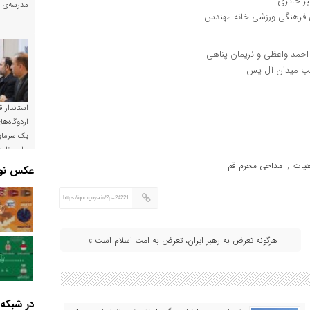
بر حائری
مدرسه‌ی خ
احمد واعظی و نریمان پناهی
استاندار ق
اردوگاه‌ها
یک سرمایه
برای وزار
است
هیات
مداحی محرم قم
,
عکس نوش
https://qomgoya.ir/?p=24221
هرگونه تعرض به رهبر ایران، تعرض به امت اسلام است »
در شبکه‌