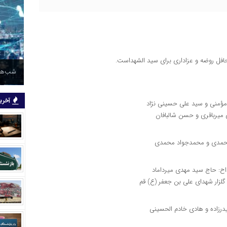
حافل روضه و عزاداری برای سید الشهداست.
شب‌های
آخرین
مؤمنی و سید علی حسینی نژاد
 میرباقری و حسن شالبافان
زامحمدی و محمدجواد محمدی
اح: حاج سید مهدی میرداماد
رزاده و هادی خادم الحسینی