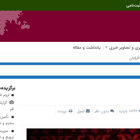
بت‌نامی
ی و تصاویر خبری
یادداشت و مقاله
برگزیده‌ه
لزوم فر
گزارش
قم
11646 بازدید
بدون نظر
ایمیل
پرینت
تأمین 
محرم و ص
سرپرست
ترویج و ت