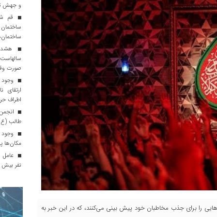
و جهش تو
قم شهر
ساختمان 
ساختمان‌
هشدار 
سالهاست 
صورت وق
ارتقای ن
اطراف حر
انجمن ا
طالب (ع) 
وجود م
مکان‌ها پ
نفر بیش ا
هایی را برای جذب مخاطبان خود پیش بینی می‌کنند، که در این خبر به