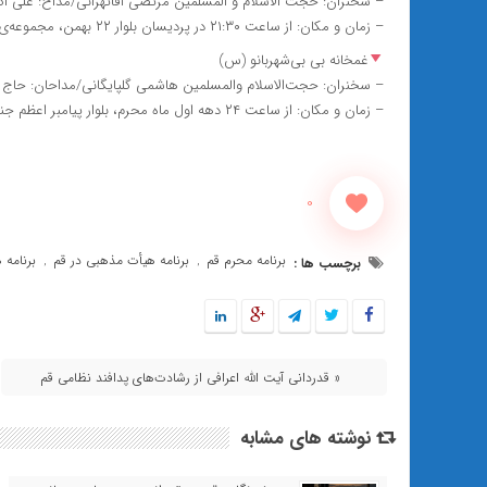
– سخنران: حجت الاسلام و المسلمین مرتضی آقاتهرانی/مداح: علی اک
– زمان و مکان: از ساعت ۲۱:۳۰ در پردیسان بلوار ۲۲ بهمن، مجموعه‌ی فرهنگی ورزشی خانه مهندس
‌غمخانه بی بی‌شهربانو (س)
– سخنران: حجت‌الاسلام والمسلمین هاشمی گلپایگانی/مداحان: حاج 
– زمان و مکان: از ساعت ۲۴ دهه اول ماه محرم، بلوار پیامبر اعظم جنب میدان آل یس
0
برنامه محرم قم
برنامه هیأت مذهبی در قم
برنامه 
برچسب ها :
,
,
« قدردانی آیت الله اعرافی از رشادت‌های پدافند نظامی قم
نوشته های مشابه