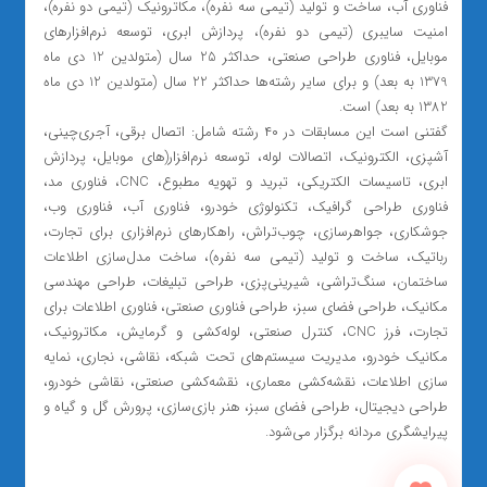
فناوری آب، ساخت و تولید (تیمی سه نفره)، مکاترونیک (تیمی دو نفره)،
امنیت سایبری (تیمی دو نفره)، پردازش ابری، توسعه نرم‌افزارهای
موبایل، فناوری طراحی صنعتی، حداکثر 25 سال (متولدین 12 دی ماه
1379 به بعد) و برای سایر رشته‌ها حداکثر 22 سال (متولدین 12 دی ماه
1382 به بعد) است.
گفتنی است این مسابقات در ۴۰ رشته شامل: اتصال‌ برقی، آجری‌چینی،
آشپزی، الکترونیک، اتصالات لوله، توسعه نرم‌افزار(های موبایل، پردازش
ابری، تاسیسات الکتریکی، تبرید و تهویه مطبوع، CNC، فناوری مد،
فناوری طراحی گرافیک، تکنولوژی خودرو، فناوری آب، فناوری وب،
جوشکاری، جواهرسازی، چوب‌تراش، راهکارهای نرم‌افزاری برای تجارت،
رباتیک، ساخت و تولید (تیمی سه نفره)، ساخت مدل‌سازی اطلاعات
ساختمان، سنگ‌تراشی، شیرینی‌پزی، طراحی تبلیغات، طراحی مهندسی
مکانیک، طراحی فضای سبز، طراحی فناوری صنعتی، فناوری اطلاعات برای
تجارت، فرز CNC، کنترل صنعتی، لوله‌کشی و گرمایش، مکاترونیک،
مکانیک خودرو، مدیریت سیستم‌های تحت شبکه، نقاشی، نجاری، نمایه
سازی اطلاعات، نقشه‌کشی معماری، نقشه‌کشی صنعتی، نقاشی خودرو،
طراحی دیجیتال، طراحی فضای سبز، هنر بازی‌سازی، پرورش گل و گیاه و
پیرایشگری مردانه برگزار می‌شود.