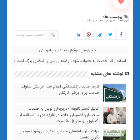
0
برچسب ها :
این مطلب بدون برچسب می باشد.
https://qomgoya.ir/?p=24251
« چهارمین سوگواره تجسّمی چادرِخاکی
استاندار قم: خدمت به خانواده شهدا، وظیفه‌ای ملی و افتخاری بزرگ است »
نوشته های مشابه
شرط جدید بازنشستگی اعلام شد؛ افزایش سنوات
خدمت برای برخی کارکنان
“عایق گستر نانوبام”؛ دریچه‌ای نوین به صنعت
ساختمان؛ اطمینان خاطر در عایق‌بندی با استفاده از
تکنولوژی و متریال باکیفیت
مهلت اظهارنامه‌های مالیاتی تمدید می‌شود؛ مودیان
نگران نباشند