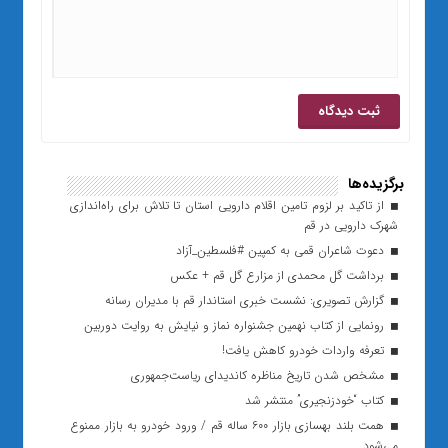
برگزیده‌ها
از تاکید بر لزوم تامین اقلام دارویی استان تا تلاش برای راه‌اندازی
شهرک دارویی در قم
دعوت شاعران قمی به کمپین #فلسطین_آزاد
برداشت گل محمدی از مزارع گل قم + عکس
گزارش تصویری: نشست خبری استاندار قم با مدیران رسانه
رونمایی از کتاب نهمین جشنواره نماز و نیایش به روایت دوربین
تعرفه واردات خودرو کاهش یافت!
مشخص شدن تاریخ مناظره کاندیدای ریاست‌جمهوری
کتاب “خودزنجیری” منتشر شد
همت بلند بهسازی بازار ۶۰۰ ساله قم / ورود خودرو به بازار ممنوع
می‌شود