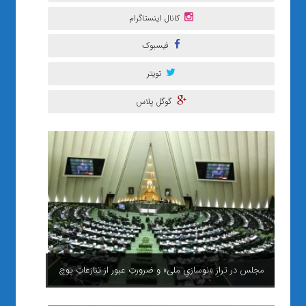
کانال اینستاگرام
فیسبوک
تویتر
گوگل پلاس
مجلس در ترازِ «نوسازیِ ملی» و ضرورتِ عبور از تنازعاتِ پوچ