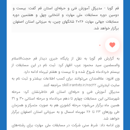
قم گویا - مدیرکل آموزش فنی و حرفه‌ای استان قم گفت: بیست و
دومین دوره مسابقات ملی مهارت و انتخابی چهل و هفتمین دوره
مسابقات جهانی مهارت 2026 شانگهای چین، به میزبانی استان اصفهان
برگزار خواهد شد.
0
به گزارش قم گویا به نقل از پایگاه خبری دیدار قم حجت‌الاسلام
والمسلمین سید محمود عرب اظهار کرد: ثبت نام در این مسابقات از
بیستم خردادماه شروع شده و تا بیست و هفتم تیرماه ادامه دارد.
وی افزود: علاقمندان می‌توانند برای کسب اطلاعات بیشتر و ثبت نام به
سایت اینترنتی skill.irantvto.ir/nsc22 مراجعه کنند.
مدیرکل آموزش فنی و حرفه‌ای استان قم خاطرنشان کرد: مرحله
شهرستانی این مسابقات چهارم تا دهم مردادماه و مرحله استانی 30 و 31
همین ماه برگزار می‌شود؛ مرحله کشوری هم به صورت متمرکز و همزمان
طی روزهای 23 تا 26 مهرماه امسال و به میزبانی استان اصفهان برگزار
خواهد شد.
وی ادامه داد: شرط سنی شرکت در مسابقات ملی مهارت برای رشته‌های