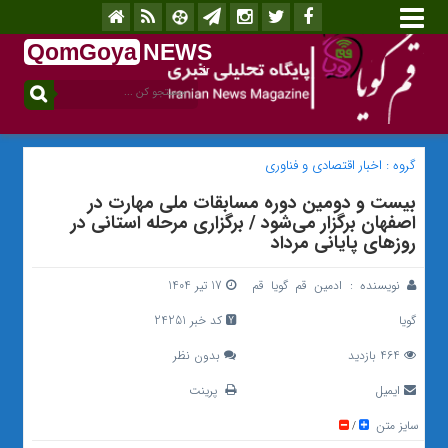
QomGoya
NEWS
.ir
گروه :
اخبار اقتصادی و فناوری
بیست و دومین دوره مسابقات ملی مهارت در
اصفهان برگزار می‌شود / برگزاری مرحله استانی در
روزهای پایانی مرداد
نویسنده :
ادمین قم گویا قم
17 تیر 1404
گویا
کد خبر 24251
464 بازدید
بدون نظر
ایمیل
پرینت
سایز متن
/