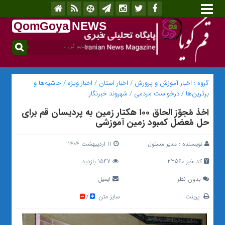
QomGoya
NEWS
.ir
گروه :
اخبار آموزش و پرورش
/
اخبار استان
/
اخبار ویژه
/
حاشیه‌ها و
برترین‌ها
/
درخواست مردمی
/
شهروند خبرنگار
اخذ مُجوّز الحاق ۱۰۰ هکتار زمین به پردیسان قم برای
حل مُعضل کمبود زمین آموزشی
نویسنده :
مدیر مسئول
11 اردیبهشت 1404
کد خبر 23560
1547 بازدید
بدون نظر
ایمیل
پرینت
سایز متن
/