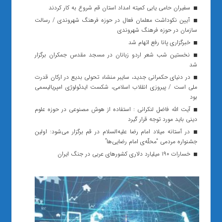
سفیران حامی یابی کمیته امداد استان قم شروع به کار کردند
آیین نکوداشت معلمان فعال در حوزه فرهنگ شهروندی / رسالت
سازمان در حوزه فرهنگ شهروندی
خبرگزاری پانا رفع اتهام شد
نخستین شب شعر اردو زبانان در مسجد مقدس جمکران برگزار
شد
در دنیای حکمرانی جدید، سایبر منشاء تحولی بدیع در ارکان قدرت
ملی است / پیروزی انقلاب اسلامی، شکست ایدئولوژی امپریالیسمی
بود
آیت الله فاضل لنکرانی : استفاده از هوش مصنوعی در حوزه علوم
دینی باید مورد توجه قرار گیرد
در آستانه میلاد امام رضا علیه‌السلام در قم برگزار می‌شود: اولین
جشنواره مردمی “محلّه‌ی امام رضایی‌ها”
خسارات ۱۹۰ میلیارد دلاری کشورهای عربی در جنگ ایران