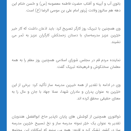
بانوی آب و آیینه و آفتاب حضرت فاطمه معصومه (س) و حُسن ختام این
دهه هم سالروز ولادت پُرنور امام علی بن موسی الرضا (ع) است.
وی همچنین با تبریک روز کارگر تصریح کرد: باید اذعان داشت که کار خیر
خیّرین عزیز مدرسه‌ساز، با دستان زحمتکش کارگران عزیز به ثمر می
نشیند.
نماینده مردم قم در مجلس شورای اسلامی همچنین روز معلم را به همه
معلمان سختکوش و فرهیخته تبریک گفت.
وی در ادامه با تقدیر از همه خیرین مدرسه ساز تأکید کرد: برخی از این
خیّرین به عنوان پدران و مادران شهدا، عملا جهاد با جان و مال را به
معنای حقیقی محقق کرده اند.
ذوالنوری همچنین از کوشش های پایان ناپذیر حاج ابوالفضل هندویان
تقدیر به عنوان یک خیّر نمونه مدرسه ساز و نخ تسبیح خیّرین مدرسه
ساز در کشور تشکر کرد و افزود: همه می بینیم که امکانات این مجتمع