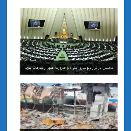
مجلس در ترازِ «نوسازیِ ملی» و ضرورتِ عبور از تنازعاتِ پوچ