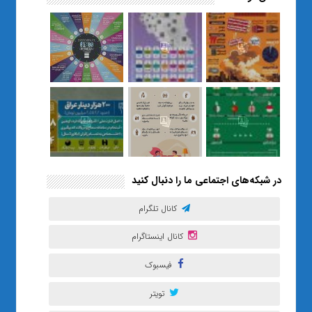
نسل Z را از بی‌هدفی به خودباوری
رساند / از یک کلاس ساده در قم تا
حضور مشترک معلم و هنرجویان
در مهم‌ترین گالری قرآنی هوش
مصنوعی تهران
در شبکه‌های اجتماعی ما را دنبال کنید
کانال تلگرام
کانال اینستاگرام
فیسبوک
تویتر