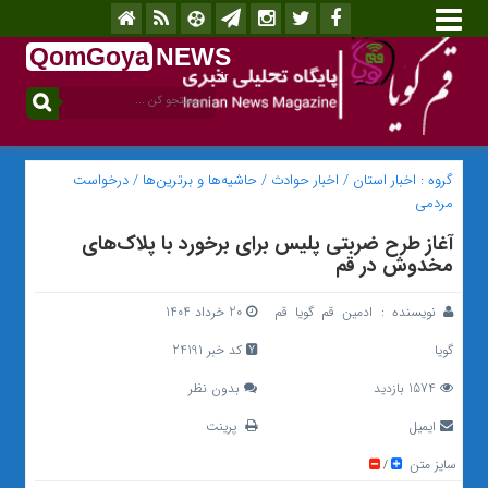
QomGoya
NEWS
.ir
گروه :
اخبار استان
/
اخبار حوادث
/
حاشیه‌ها و برترین‌ها
/
درخواست
مردمی
آغاز طرح ضربتی پلیس برای برخورد با پلاک‌های
مخدوش در قم
نویسنده :
ادمین قم گویا قم
20 خرداد 1404
گویا
کد خبر 24191
1574 بازدید
بدون نظر
ایمیل
پرینت
سایز متن
/