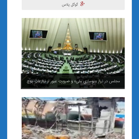
گوگل پلاس
مجلس در ترازِ «نوسازیِ ملی» و ضرورتِ عبور از تنازعاتِ پوچ