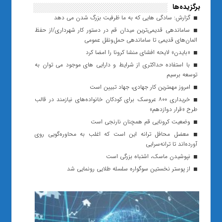
برگزیده‌ها
گزارش: سادگی هایی که به ما ظرفیت بزرگ شدن می دهد
ساماندهی قدیمی‌ترین میدان قم در دستور کار شهرداری/از حفظ
المان‌های قدیمی تا ساماندهی حمل‌ونقل عمومی
«بایدن» لایحه افشای منشا کرونا را امضا کرد
با استفاده حداکثری از شرایط و دارایی های موجود می توان به
توسعه برسیم
امروز مهمترین کار جهادی، جهاد تبیین است
خریداری ۸۰۰ عروسک برای کودکان خانواده‌های نیازمند در قالب
طرح «قرار دوازدهم»
وضعیت کرونایی قم همچنان نارنجی است
معضل محافل ترانه این است که اغلب به محاوره‌گویی روی
آورده‌اند تا ترانه‌سرایی
نپوشیدن ماسک، اشتباه بزرگی است
از پوستر نخستین سوگواره سلسله طلایی رونمایی شد