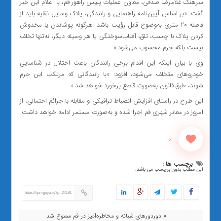
سرهنگ غلامرضا صدفی، معاون عملیات پلیس راهور قم، با اعلام این خبر
گفت: «بر اساس آیین‌نامه راهنمایی و رانندگی، پلاک وسایل نقلیه باید از
فاصله ۲۰ متری به‌وضوح قابل رؤیت باشد. هرگونه پوشاندن یا مخدوش
کردن پلاک با چسب، تلق، آفتاب‌سوختگی یا هر وسیله دیگر، نه‌تنها تخلف
نیست بلکه جرم محسوب می‌شود.»
وی با بیان اینکه این اقدام برخی رانندگان باعث اختلال در شناسایی
خودروهای متخلف می‌شود، افزود: «با رانندگانی که مرتکب این جرم
شوند، طبق قانون به‌صورت قاطع برخورد خواهد شد.»
این طرح در راستای افزایش انضباط ترافیکی و مقابله با جرائم احتمالی، از
امروز در معابر شهری قم اجرا شده و به‌صورت مستمر ادامه خواهد داشت.
0
برچسب ها :
این مطلب بدون برچسب می باشد.
https://qomgoya.ir/?p=24191
« دوردورهای شبانه و مخاطره‌آمیز در قم ممنوع شد