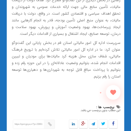
رضایی در بخش دیگری از این گفت‌وگو مطرح کرد: هدف دولت از دریافت
مالیات، تأمین منابع مالی جهت ارائه خدمات عمومی به شهروندان و
تحقق اهداف سیاسی و اقتصادی کشور است. در واقع، دولت با دریافت
مالیات، به عنوان منبع اصلی تأمین بودجه، قادر به انجام کارهایی مانند
ایجاد زیرساخت‌ها، بهبود وضعیت آموزش و پرورش، بهبود سلامت و
درمان، توسعه صنایع، ایجاد اشتغال و بسیاری از اقدامات دیگر است.
سرپرست اداره کل امور مالیاتی استان قم در بخش پایانی این گفت‌وگو
عنوان کرد: ما در اداره کل امور مالیاتی تلاش کرده‌ایم با ترویج فرهنگ
مالیاتی، شفاف سازی محل هزینه کرد مالیات‌ها برای مودیان و تبیین
اقدامات انجام شده، بتوانیم وضعیت عادلانه‌ای را در این حوزه رقم زده و
بتوانیم با پرداخت مبالغ قابل توجه به شهرداری‌ها و دهیاری‌ها توسعه
استان را رقم بزنیم.
0
برچسب ها :
این مطلب بدون برچسب می باشد.
https://qomgoya.ir/?p=23661