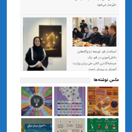
خیّرساز می‌شود
استاندار قم: توسعه اردوگاه‌های
دانش‌آموزی در قم، یک
سرمایه‌گذاری کلان ملی برای وزارت
آموزش و پرورش است
عکس نوشته‌ها
«صبر و اعتماد؛ روایت معلمی که
نسل Z را از بی‌هدفی به خودباوری
رساند / از یک کلاس ساده در قم تا
حضور مشترک معلم و هنرجویان
در مهم‌ترین گالری قرآنی هوش
مصنوعی تهران