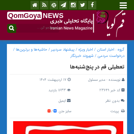
QomGoya
NEWS
.ir
گروه :
اخبار استان
/
اخبار ویژه
/
پیشنهاد سردبیر
/
حاشیه‌ها و برترین‌ها
/
درخواست مردمی
/
شهروند خبرنگار
تعطیلی قم در پنج‌شنبه‌ها
نویسنده :
مدیر مسئول
17 اردیبهشت 1404
کد خبر 23649
1633 بازدید
بدون نظر
ایمیل
پرینت
سایز متن
/