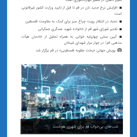
افزایش نرخ جدید نان در قم تا قبل از تایید وزارت کشور غیرقانونی
است
نجباء در انتظار رویت چراغ سبز برای کمک به مقاومت فلسطین
تقدیر شورای شهر قم از خانواده شهید عسگری جمکرانی
آیین سنتی چهارپایه خوانی به همراه تجلیل از خادمان هیآت
مذهبی قم/ در جوار مزار شهدای شیخان
پویش جهانی «پخت مقلوبه فلسطینی» در قم برگزار شد
شب‌های بی‌خواب قم برای شهری هوشمند