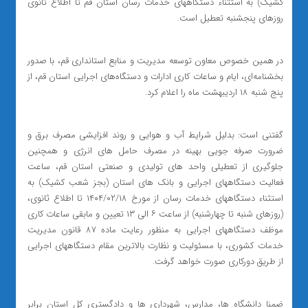
کشیک) به استثناء دستگاههای خدمات رسان استان قم تا اطلاع ثانوی
روزهای پنجشنبه‌ تعطیل است.
در همین خصوص معاون توسعه مدیریت و منابع استانداری قم، با صدور
بخشنامه‌ای، ایام و ساعات کاری ادارات و دستگاه‌های اجرایی استان قم، از
پنج شنبه ۱۸ اردیبهشت ماه را اعلام کرد.
گفتنی است: بدلیل شرایط آب و هوایی و روند افزایشی مصرف برق و
ضرورت صرفه جویی بهینه در مصرف حامل های انرژی و همچنین
جلوگیری از تعطیلی واحد های تولیدی و صنعتی استان قم، ساعت
فعالیت دستگاههای اجرایی و بانک های استان (بجز شعب کشیک) به
استثناء دستگاههای خدمات رسان از مورخ ۱۴۰۴/۰۲/۱۸ تا اطلاع ثانوی،
(روزهای شنبه تا چهارشنبه) از ساعت ۶ الی ۱۳ تعیین و مابقی ساعات کاری
موظف دستگاههای اجرایی به منظور رعايت ماده ۸۷ قانون مديريت
خدمات كشوری، با مسئولیت و نظارت بالاترین مقام دستگاههای اجرایی
از طریق دورکاری صورت خواهد گرفت.
ضمنا دانشگاه ها، مدارس، شهرداری ها و دادگستری کل استان برابر