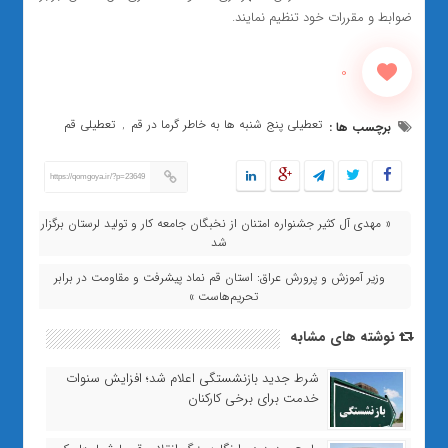
ضوابط و مقررات خود تنظيم نمایند.
0
تعطیلی پنج شنبه ها به خاطر گرما در قم
تعطیلی قم
برچسب ها :
,
https://qomgoya.ir/?p=23649
« مهدی آل کثیر جشنواره امتنان از نخبگان جامعه کار و تولید لرستان برگزار
شد
وزیر آموزش و پرورش عراق: استان قم نماد پیشرفت و مقاومت در برابر
تحریم‌هاست »
نوشته های مشابه
شرط جدید بازنشستگی اعلام شد؛ افزایش سنوات
خدمت برای برخی کارکنان