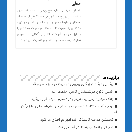
معلی
قم گویا - رئیس اداره حج وزیارت استان قم اظهار
داشت: از روز پنجم شهریور ماه 20 نفر از خادمان
افتخاری سازمان حج وزیارت استان قم در دو گروه
10 نفری به صورت 24 ساعته افرادی که بستگان یا
وسایل خود را گم کرده اند و یا آشنایی با مسیری
ندارند توسط خادمان افتخاری هدایت می شوند.
برگزیده‌ها
برگزاری کارگاه «بازیگری روبروی دوربین» در حوزه هنری قم
رئیس کانون بازنشستگان تامین اجتماعی قم:
بانک مرکزی: رمزریال، به‌زودی در دسترس مردم قرار می‌گیرد
برپایی آئین اختتامیه دومین یادواره شهدای‌ هم‌نام‌ امام‌ رضا‌ (ع) در
قم
نخستین مدرسه تابستانی شهرآموز قم افتتاح می‌شود
نذر خون اصحاب رسانه در قم تکرار شد