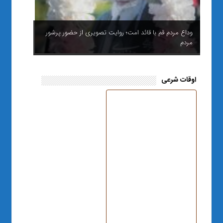
وداع مردم قم با قائد امت؛ روایت تصویری از حضور پرشور
مردم
اوقات شرعی