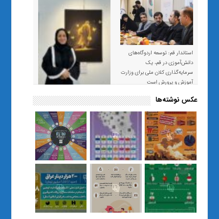
استاندار قم: توسعه اردوگاه‌های
دانش‌آموزی در قم، یک
سرمایه‌گذاری کلان ملی برای وزارت
آموزش و پرورش است
عکس نوشته‌ها
«صبر و اعتماد؛ روایت معلمی که
نسل Z را از بی‌هدفی به خودباوری
رساند / از یک کلاس ساده در قم تا
حضور مشترک معلم و هنرجویان
در مهم‌ترین گالری قرآنی هوش
مصنوعی تهران