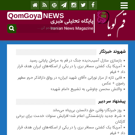
QomGoya
NEWS
.ir
شهروند خبرنگار
بازسازی منازل آسیب‌دیده جنگ در قم به مراحل پایانی رسید
آمریکا یک کشتی مسافر بری را در یکی از اسکله‌های ایران هدف قرار
داد + فیلم
قابی تازه از مزار نورانی «آقای شهید ایران» در رواق دارالذکر حرم مطهر
رضوی + عکس
واکنش محسن چاوشی به تشییع «امام شهید»
پیشنهاد سر دبیر
روز خبرنگار؛ وقتی حق دانستن بی‌پناه می‌ماند
شرط جدید بازنشستگی اعلام شد؛ افزایش سنوات خدمت برای برخی
کارکنان
آمریکا یک کشتی مسافر بری را در یکی از اسکله‌های ایران هدف قرار
داد + فیلم