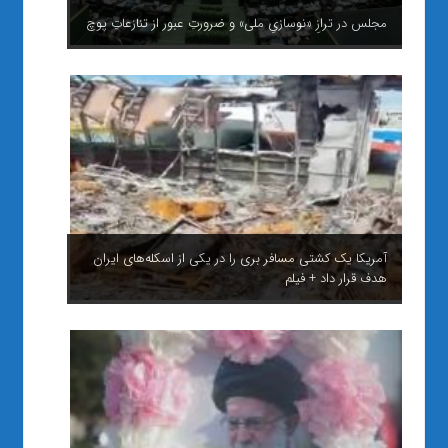
مجلس در ترازِ «نوسازیِ ملی» و ضرورتِ عبور از تنازعاتِ پوچ
آمریکا یک کشتی مسافر بری را در یکی از اسکله‌های ایران
هدف قرار داد + فیلم