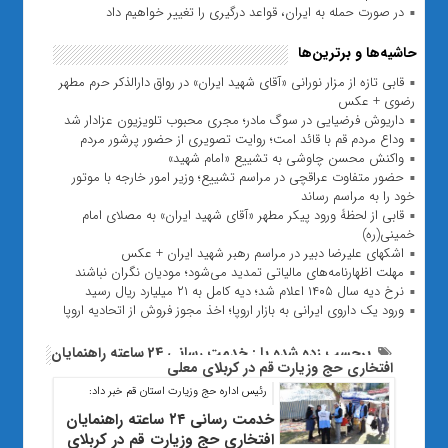
در صورت حمله به ایران، قواعد درگیری را تغییر خواهیم داد
حاشیه‌ها و برترین‌ها
قابی تازه از مزار نورانی «آقای شهید ایران» در رواق دارالذکر حرم مطهر
رضوی + عکس
داریوش فرضیایی در سوگ مادر؛ مجری محبوب تلویزیون عزادار شد
وداع مردم قم با قائد امت؛ روایت تصویری از حضور پرشور مردم
واکنش محسن چاوشی به تشییع «امام شهید»
حضور متفاوت عراقچی در مراسم تشییع؛ وزیر امور خارجه با موتور
خود را به مراسم رساند
قابی از لحظۀ ورود پیکر مطهر «آقای شهید ایران» به مصلای امام
خمینی(ره)
اشکهای علیرضا دبیر در مراسم رهبر شهید ایران + عکس
مهلت اظهارنامه‌های مالیاتی تمدید می‌شود؛ مودیان نگران نباشند
نرخ دیه سال ۱۴۰۵ اعلام شد؛ دیه کامل به ۲۱ میلیارد ریال رسید
ورود یک داروی ایرانی به بازار اروپا؛ اخذ مجوز فروش از اتحادیه اروپا
برچسب زده شده با : خدمت رسانی 24 ساعته راهنمایان
افتخاری حج وزیارت قم در کربلای معلی
رئیس اداره حج وزیارت استان قم خبر داد:
خدمت رسانی ۲۴ ساعته راهنمایان
افتخاری حج وزیارت قم در کربلای