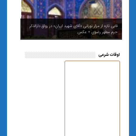
قابی تازه از مزار نورانی «آقای شهید ایران» در رواق دارالذکر
حرم مطهر رضوی + عکس
اوقات شرعی