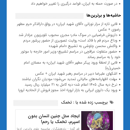
در صورت حمله به ایران، قواعد درگیری را تغییر خواهیم داد
حاشیه‌ها و برترین‌ها
قابی تازه از مزار نورانی «آقای شهید ایران» در رواق دارالذکر حرم مطهر
رضوی + عکس
داریوش فرضیایی در سوگ مادر؛ مجری محبوب تلویزیون عزادار شد
وداع مردم قم با قائد امت؛ روایت تصویری از حضور پرشور مردم
واکنش محسن چاوشی به تشییع «امام شهید»
حضور متفاوت عراقچی در مراسم تشییع؛ وزیر امور خارجه با موتور
خود را به مراسم رساند
قابی از لحظۀ ورود پیکر مطهر «آقای شهید ایران» به مصلای امام
خمینی(ره)
اشکهای علیرضا دبیر در مراسم رهبر شهید ایران + عکس
مهلت اظهارنامه‌های مالیاتی تمدید می‌شود؛ مودیان نگران نباشند
نرخ دیه سال ۱۴۰۵ اعلام شد؛ دیه کامل به ۲۱ میلیارد ریال رسید
ورود یک داروی ایرانی به بازار اروپا؛ اخذ مجوز فروش از اتحادیه اروپا
برچسب زده شده با : تخمک
ایجاد مدل جنین انسان بدون
اسپرم، تخمک یا رحم!
قم گویا - پژوهشگران مؤسسه علوم وایزمن ادعا