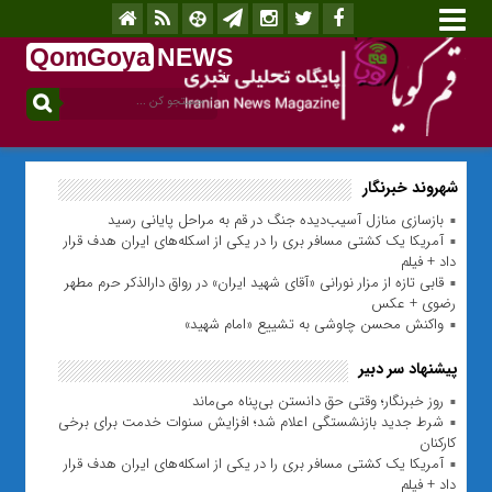
QomGoya
NEWS
.ir
شهروند خبرنگار
بازسازی منازل آسیب‌دیده جنگ در قم به مراحل پایانی رسید
آمریکا یک کشتی مسافر بری را در یکی از اسکله‌های ایران هدف قرار
داد + فیلم
قابی تازه از مزار نورانی «آقای شهید ایران» در رواق دارالذکر حرم مطهر
رضوی + عکس
واکنش محسن چاوشی به تشییع «امام شهید»
پیشنهاد سر دبیر
روز خبرنگار؛ وقتی حق دانستن بی‌پناه می‌ماند
شرط جدید بازنشستگی اعلام شد؛ افزایش سنوات خدمت برای برخی
کارکنان
آمریکا یک کشتی مسافر بری را در یکی از اسکله‌های ایران هدف قرار
داد + فیلم