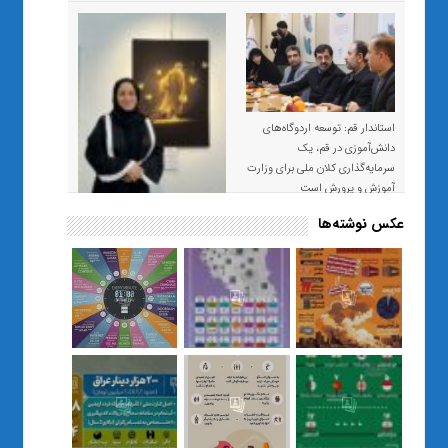
استاندار قم: توسعه اردوگاه‌های
دانش‌آموزی در قم، یک
سرمایه‌گذاری کلان ملی برای وزارت
آموزش و پرورش است
عکس نوشته‌ها
«صبر و اعتماد؛ روایت معلمی که
نسل Z را از بی‌هدفی به خودباوری
رساند / از یک کلاس ساده در قم تا
حضور مشترک معلم و هنرجویان
در مهم‌ترین گالری قرآنی هوش
مصنوعی تهران