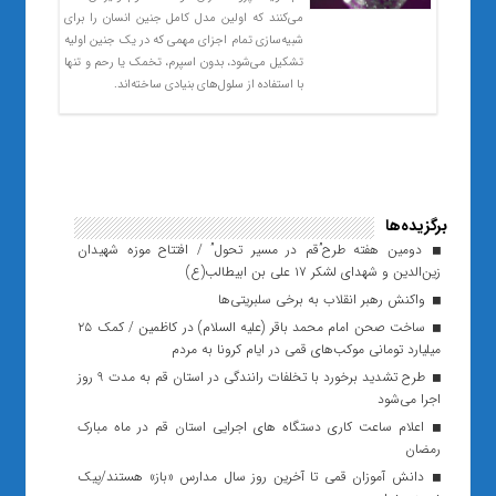
می‌کنند که اولین مدل کامل جنین انسان را برای
شبیه‌سازی تمام اجزای مهمی که در یک جنین اولیه
تشکیل می‌شود، بدون اسپرم، تخمک یا رحم و تنها
با استفاده از سلول‌های بنیادی ساخته‌اند.
برگزیده‌ها
دومین هفته طرح”قم در مسیر تحول” / افتتاح موزه شهیدان
زین‌الدین و شهدای لشکر ۱۷ علی بن ابیطالب(ع)
واکنش رهبر انقلاب به برخی سلبریتی‌ها
ساخت صحن امام محمد باقر (علیه السلام) در کاظمین / کمک ۲۵
میلیارد تومانی موکب‌های قمی در ایام کرونا به مردم
طرح تشدید برخورد با تخلفات رانندگی در استان قم به مدت 9 روز
اجرا می‌شود
اعلام ساعت کاری دستگاه های اجرایی استان قم در ماه مبارک
رمضان
دانش آموزان قمی تا آخرین روز سال مدارس «باز» هستند/پیک