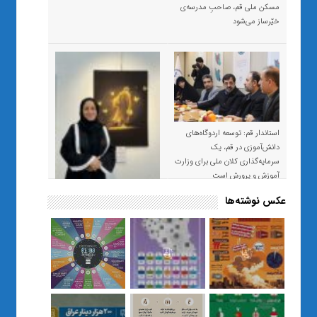
مسکن ملی قم، صاحبِ مدرسه‌ی
خیّرساز می‌شود
استاندار قم: توسعه اردوگاه‌های
دانش‌آموزی در قم، یک
سرمایه‌گذاری کلان ملی برای وزارت
آموزش و پرورش است
عکس نوشته‌ها
«صبر و اعتماد؛ روایت معلمی که
نسل Z را از بی‌هدفی به خودباوری
رساند / از یک کلاس ساده در قم تا
حضور مشترک معلم و هنرجویان
در مهم‌ترین گالری قرآنی هوش
مصنوعی تهران