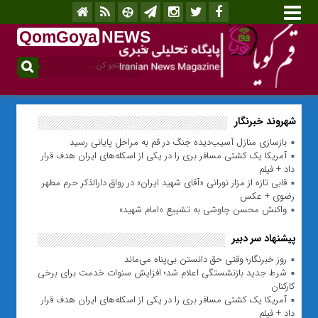
QomGoya
NEWS
.ir
شهروند خبرنگار
بازسازی منازل آسیب‌دیده جنگ در قم به مراحل پایانی رسید
آمریکا یک کشتی مسافر بری را در یکی از اسکله‌های ایران هدف قرار
داد + فیلم
قابی تازه از مزار نورانی «آقای شهید ایران» در رواق دارالذکر حرم مطهر
رضوی + عکس
واکنش محسن چاوشی به تشییع «امام شهید»
پیشنهاد سر دبیر
روز خبرنگار؛ وقتی حق دانستن بی‌پناه می‌ماند
شرط جدید بازنشستگی اعلام شد؛ افزایش سنوات خدمت برای برخی
کارکنان
آمریکا یک کشتی مسافر بری را در یکی از اسکله‌های ایران هدف قرار
داد + فیلم