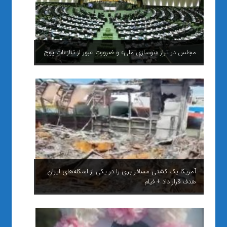
مجلس در ترازِ «نوسازیِ ملی» و ضرورتِ عبور از تنازعاتِ پوچ
آمریکا یک کشتی مسافر بری را در یکی از اسکله‌های ایران
هدف قرار داد + فیلم