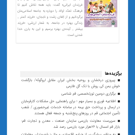
فرزندان ایرانی» گفت: باید همه تلاش کنیم تا
فرهنگ تعدّد اولاد را دوباره به جامعه اسلامی‌مان
برگردانیم و از اِلقای زشت و نابجای: «فرزند کمتر _
زندگی بهتر» در جامعه، به شعار ارزشی: «فرزند
بیشتر _ آینده‌ی بهتر» برسیم و این به یاری خدا
شدنی است.
برگزیده‌ها
پیروزی درخشان و روحیه بخش ایران مقابل اروگوئه/ بازگشت
خوش‌ یمن کی روش با تک گل طارمی
برگزاری ‌دومین تورتخصصی قم شناسی
اطلاعیه فوری و بسیار مهم ؛ برای راهنمایی حل مشکلات کارفرمایان
در ارسال و پرداخت حق بیمه در سامانه خدمات غیرحضوری / شعب
تأمین اجتماعی قم در روزهای پنج‌شنبه و جمعه فعال هستند
سرپرست معاونت بازرسی سازمان صنعت ، معدن و تجارت قم:
بازار قم امسال با ۲۶هزار مورد بازرسی رصد شد
به منظور پیشگیری از جرایم اقتصادی و مالی؛ شهروندان معاملات