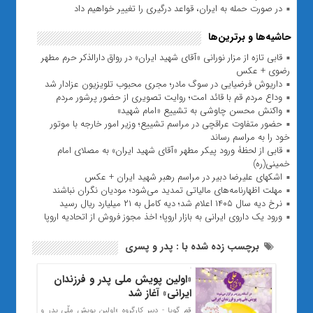
در صورت حمله به ایران، قواعد درگیری را تغییر خواهیم داد
حاشیه‌ها و برترین‌ها
قابی تازه از مزار نورانی «آقای شهید ایران» در رواق دارالذکر حرم مطهر
رضوی + عکس
داریوش فرضیایی در سوگ مادر؛ مجری محبوب تلویزیون عزادار شد
وداع مردم قم با قائد امت؛ روایت تصویری از حضور پرشور مردم
واکنش محسن چاوشی به تشییع «امام شهید»
حضور متفاوت عراقچی در مراسم تشییع؛ وزیر امور خارجه با موتور
خود را به مراسم رساند
قابی از لحظۀ ورود پیکر مطهر «آقای شهید ایران» به مصلای امام
خمینی(ره)
اشکهای علیرضا دبیر در مراسم رهبر شهید ایران + عکس
مهلت اظهارنامه‌های مالیاتی تمدید می‌شود؛ مودیان نگران نباشند
نرخ دیه سال ۱۴۰۵ اعلام شد؛ دیه کامل به ۲۱ میلیارد ریال رسید
ورود یک داروی ایرانی به بازار اروپا؛ اخذ مجوز فروش از اتحادیه اروپا
برچسب زده شده با : پدر و پسری
«اولین پویش ملی پدر و فرزندان
ایرانی» آغاز شد
قم گویا - دبیر کارگروه «اولین پویش ملّی پدر و