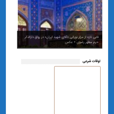
قابی تازه از مزار نورانی «آقای شهید ایران» در رواق دارالذکر
حرم مطهر رضوی + عکس
اوقات شرعی