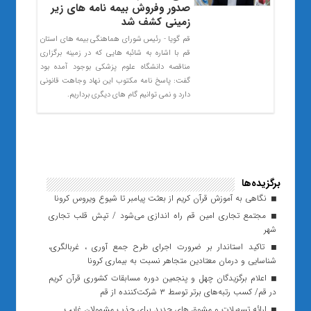
صدور وفروش بیمه نامه های زیر
زمینی کشف شد
قم گویا - رئیس شورای هماهنگی بیمه های استان
قم با اشاره به شائبه هایی که در زمینه برگزاری
مناقصه دانشگاه علوم پزشکی بوجود آمده بود
گفت: پاسخ نامه مکتوب این نهاد وجاهت قانونی
دارد و نمی توانیم گام های دیگری برداریم.
برگزیده‌ها
نگاهی به آموزش قرآن کریم از بعثت پیامبر تا شیوع ویروس کرونا
مجتمع تجاری امین قم راه اندازی می‌شود / تپش قلب تجاری
شهر
تاکید استاندار بر ضرورت اجرای طرح جمع آوری ، غربالگری،
شناسایی و درمان معتادین متجاهر نسبت به بیماری کرونا
اعلام برگزیدگان چهل و پنجمین دوره مسابقات کشوری قرآن کریم
در قم/ کسب رتبه‌های برتر توسط ۳ شرکت‌کننده از قم
ارائه تسهیلات و مشوق های جدید برای جذب مشمولان غایب