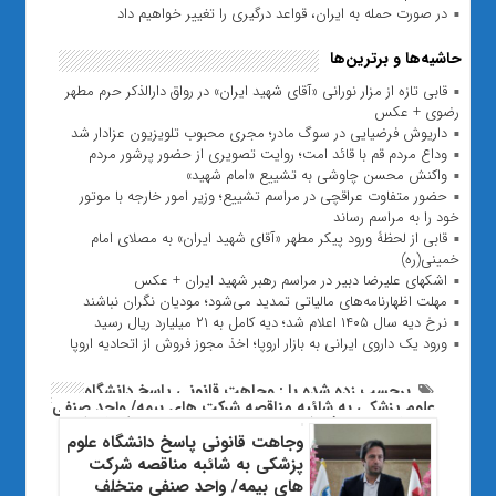
در صورت حمله به ایران، قواعد درگیری را تغییر خواهیم داد
حاشیه‌ها و برترین‌ها
قابی تازه از مزار نورانی «آقای شهید ایران» در رواق دارالذکر حرم مطهر
رضوی + عکس
داریوش فرضیایی در سوگ مادر؛ مجری محبوب تلویزیون عزادار شد
وداع مردم قم با قائد امت؛ روایت تصویری از حضور پرشور مردم
واکنش محسن چاوشی به تشییع «امام شهید»
حضور متفاوت عراقچی در مراسم تشییع؛ وزیر امور خارجه با موتور
خود را به مراسم رساند
قابی از لحظۀ ورود پیکر مطهر «آقای شهید ایران» به مصلای امام
خمینی(ره)
اشکهای علیرضا دبیر در مراسم رهبر شهید ایران + عکس
مهلت اظهارنامه‌های مالیاتی تمدید می‌شود؛ مودیان نگران نباشند
نرخ دیه سال ۱۴۰۵ اعلام شد؛ دیه کامل به ۲۱ میلیارد ریال رسید
ورود یک داروی ایرانی به بازار اروپا؛ اخذ مجوز فروش از اتحادیه اروپا
برچسب زده شده با : وجاهت قانونی پاسخ دانشگاه
علوم پزشکی به شائبه مناقصه شرکت های بیمه/ واحد صنفی
متخلف صدور وفروش بیمه نامه های زیر زمینی کشف شد
وجاهت قانونی پاسخ دانشگاه علوم
پزشکی به شائبه مناقصه شرکت
های بیمه/ واحد صنفی متخلف