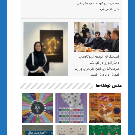
مسکن ملی قم، صاحبِ مدرسه‌ی
خیّرساز می‌شود
استاندار قم: توسعه اردوگاه‌های
دانش‌آموزی در قم، یک
سرمایه‌گذاری کلان ملی برای وزارت
آموزش و پرورش است
عکس نوشته‌ها
«صبر و اعتماد؛ روایت معلمی که
نسل Z را از بی‌هدفی به خودباوری
رساند / از یک کلاس ساده در قم تا
حضور مشترک معلم و هنرجویان
در مهم‌ترین گالری قرآنی هوش
مصنوعی تهران