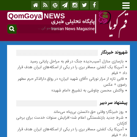
QomGoya
NEWS
.ir
شهروند خبرنگار
بازسازی منازل آسیب‌دیده جنگ در قم به مراحل پایانی رسید
آمریکا یک کشتی مسافر بری را در یکی از اسکله‌های ایران هدف قرار
داد + فیلم
قابی تازه از مزار نورانی «آقای شهید ایران» در رواق دارالذکر حرم مطهر
رضوی + عکس
واکنش محسن چاوشی به تشییع «امام شهید»
پیشنهاد سر دبیر
روز خبرنگار؛ وقتی حق دانستن بی‌پناه می‌ماند
شرط جدید بازنشستگی اعلام شد؛ افزایش سنوات خدمت برای برخی
کارکنان
آمریکا یک کشتی مسافر بری را در یکی از اسکله‌های ایران هدف قرار
داد + فیلم