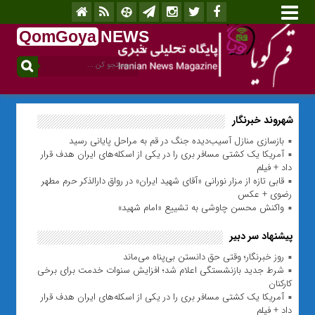
QomGoya
NEWS
.ir
شهروند خبرنگار
بازسازی منازل آسیب‌دیده جنگ در قم به مراحل پایانی رسید
آمریکا یک کشتی مسافر بری را در یکی از اسکله‌های ایران هدف قرار
داد + فیلم
قابی تازه از مزار نورانی «آقای شهید ایران» در رواق دارالذکر حرم مطهر
رضوی + عکس
واکنش محسن چاوشی به تشییع «امام شهید»
پیشنهاد سر دبیر
روز خبرنگار؛ وقتی حق دانستن بی‌پناه می‌ماند
شرط جدید بازنشستگی اعلام شد؛ افزایش سنوات خدمت برای برخی
کارکنان
آمریکا یک کشتی مسافر بری را در یکی از اسکله‌های ایران هدف قرار
داد + فیلم