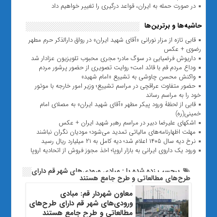
در صورت حمله به ایران، قواعد درگیری را تغییر خواهیم داد
حاشیه‌ها و برترین‌ها
قابی تازه از مزار نورانی «آقای شهید ایران» در رواق دارالذکر حرم مطهر
رضوی + عکس
داریوش فرضیایی در سوگ مادر؛ مجری محبوب تلویزیون عزادار شد
وداع مردم قم با قائد امت؛ روایت تصویری از حضور پرشور مردم
واکنش محسن چاوشی به تشییع «امام شهید»
حضور متفاوت عراقچی در مراسم تشییع؛ وزیر امور خارجه با موتور
خود را به مراسم رساند
قابی از لحظۀ ورود پیکر مطهر «آقای شهید ایران» به مصلای امام
خمینی(ره)
اشکهای علیرضا دبیر در مراسم رهبر شهید ایران + عکس
مهلت اظهارنامه‌های مالیاتی تمدید می‌شود؛ مودیان نگران نباشند
نرخ دیه سال ۱۴۰۵ اعلام شد؛ دیه کامل به ۲۱ میلیارد ریال رسید
ورود یک داروی ایرانی به بازار اروپا؛ اخذ مجوز فروش از اتحادیه اروپا
برچسب زده شده با : مبادی ورودی‌های شهر قم دارای
طرح‌های مطالعاتی و طرح جامع هستند
معاون شهردار قم: مبادی
ورودی‌های شهر قم دارای طرح‌های
مطالعاتی و طرح جامع هستند