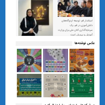
استاندار قم: توسعه اردوگاه‌های
دانش‌آموزی در قم، یک
سرمایه‌گذاری کلان ملی برای وزارت
آموزش و پرورش است
عکس نوشته‌ها
«صبر و اعتماد؛ روایت معلمی که
نسل Z را از بی‌هدفی به خودباوری
رساند / از یک کلاس ساده در قم تا
حضور مشترک معلم و هنرجویان
در مهم‌ترین گالری قرآنی هوش
مصنوعی تهران