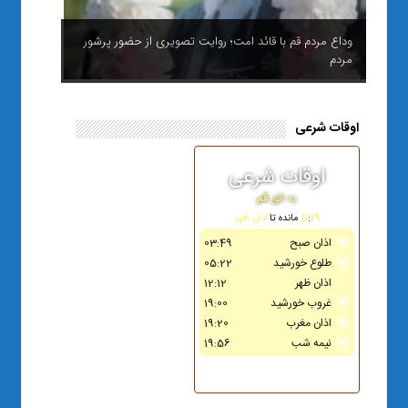
وداع مردم قم با قائد امت؛ روایت تصویری از حضور پرشور
مردم
اوقات شرعی