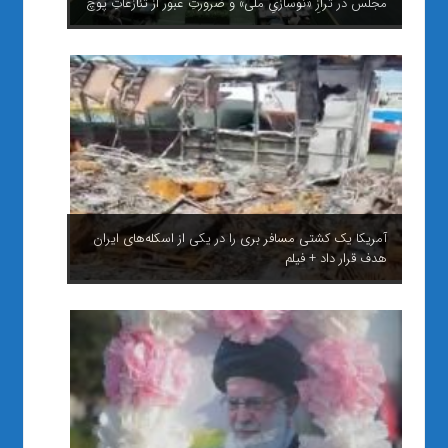
مجلس در ترازِ «نوسازیِ ملی» و ضرورتِ عبور از تنازعاتِ پوچ
آمریکا یک کشتی مسافر بری را در یکی از اسکله‌های ایران
هدف قرار داد + فیلم