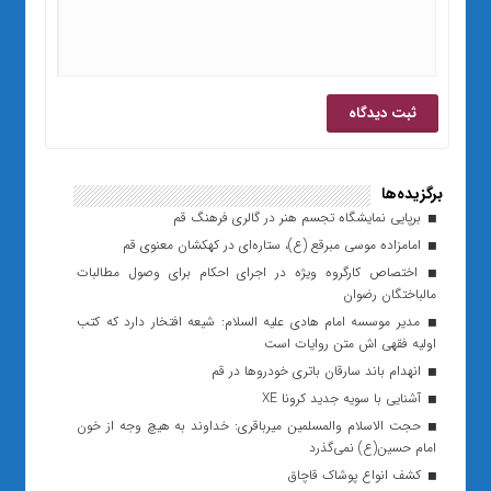
برگزیده‌ها
برپایی نمایشگاه تجسم هنر در گالری فرهنگ قم
امامزاده موسی مبرقع (ع)، ستاره‌ای در کهکشان معنوی قم
اختصاص کارگروه ویژه در اجرای احکام برای وصول مطالبات
مالباختگان رضوان
مدیر موسسه امام هادی علیه السلام: شیعه افتخار دارد که کتب
اولیه فقهی اش متن روایات است
انهدام باند سارقان باتری خودروها در قم
آشنایی با سویه جدید کرونا XE
حجت الاسلام والمسلمین میرباقری: خداوند به هیچ وجه از خون
امام حسین(ع) نمی‌گذرد
کشف انواع پوشاک قاچاق