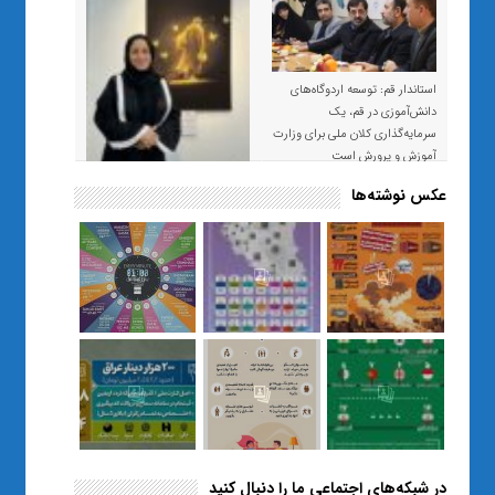
استاندار قم: توسعه اردوگاه‌های
دانش‌آموزی در قم، یک
سرمایه‌گذاری کلان ملی برای وزارت
آموزش و پرورش است
عکس نوشته‌ها
«صبر و اعتماد؛ روایت معلمی که
نسل Z را از بی‌هدفی به خودباوری
رساند / از یک کلاس ساده در قم تا
حضور مشترک معلم و هنرجویان
در مهم‌ترین گالری قرآنی هوش
مصنوعی تهران
در شبکه‌های اجتماعی ما را دنبال کنید