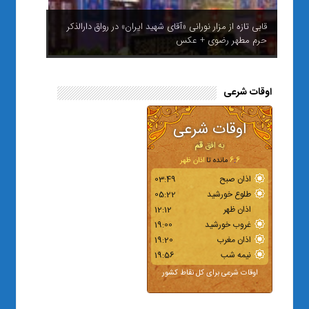
قابی تازه از مزار نورانی «آقای شهید ایران» در رواق دارالذکر
حرم مطهر رضوی + عکس
اوقات شرعی