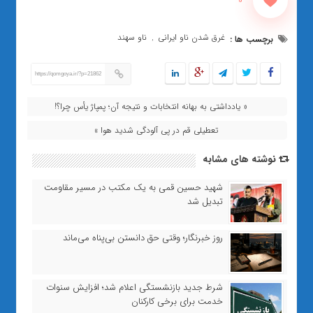
0
غرق شدن ناو ایرانی
ناو سهند
برچسب ها :
,
https://qomgoya.ir/?p=21862
« یادداشتی به بهانه انتخابات و نتیجه آن؛ پمپاژ یأس چرا؟!
تعطیلی قم‌ در پی آلودگی شدید هوا »
نوشته های مشابه
شهید حسین قمی به یک مکتب در مسیر مقاومت
تبدیل شد
روز خبرنگار؛ وقتی حق دانستن بی‌پناه می‌ماند
شرط جدید بازنشستگی اعلام شد؛ افزایش سنوات
خدمت برای برخی کارکنان