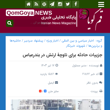
QomGoya
NEWS
.ir
گروه :
اخبار سیاسی و بین المللی
/
اخبار ویژه
/
پیشنهاد سردبیر
/
حاشیه‌ها
و برترین‌ها
/
شهروند خبرنگار
جزییات حادثه برای ناوچه‌ٔ ارتش در بندرعباس
نویسنده :
مدیر مسئول
17 تیر 1403
کد خبر 21862
1582 بازدید
بدون نظر
ایمیل
پرینت
سایز متن
/