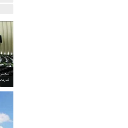
مجلس د
تنازعات
صمت قم