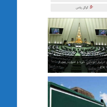
گوگل پلاس
ر ترازِ «نوسازیِ ملی» و ضرورتِ عبور از
ِ پوچ
 در خواب؛ شعار سال روی هوا!!