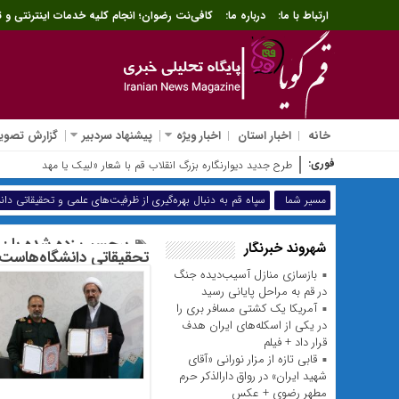
ارتباط با ما:
درباره ما:
کافی‌نت رضوان؛ انجام کلیه خدمات اینترنتی و ث
خانه
اخبار استان
اخبار ویژه
پیشنهاد سردبیر
گزارش تصویر
فوری:
طرح جدید دیوارنگاره بزرگ انقلاب قم با شعار «لبیک یا مهدی(عج)» اک
مسیر شما
سپاه قم به دنبال بهره‌گیری از ظرفیت‌های علمی و تحقیقاتی دا
برچسب زده شده با : س
شهروند خبرنگار
تحقیقاتی دانشگاه‌هاست
بازسازی منازل آسیب‌دیده جنگ
در قم به مراحل پایانی رسید
آمریکا یک کشتی مسافر بری را
در یکی از اسکله‌های ایران هدف
قرار داد + فیلم
قابی تازه از مزار نورانی «آقای
شهید ایران» در رواق دارالذکر حرم
مطهر رضوی + عکس