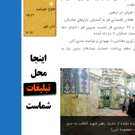
نقلاب
فروش ارز اربعین
فعالان اقتصادی قم به گسترش بازارهای صادراتی
پیشرفت ۹۷ درصدی فاز نخست متروی قم / اتصال خط
د جمکران تا دو ماه آینده
آوری معتادین تا بهبودی و توانمند سازی آنان
 سقف پرداخت خسارت تصادفات بدون نیاز به
یده نشده از تشرف رهبر شهید انقلاب به حرم
معصومه (س)
 بی‌خواب قم برای شهری هوشمند