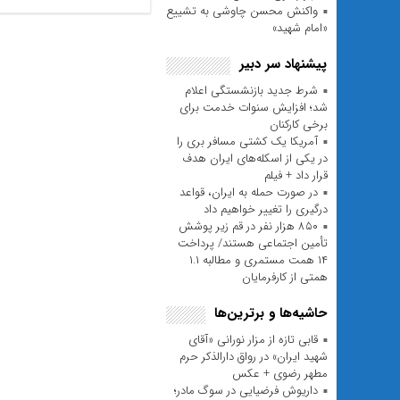
واکنش محسن چاوشی به تشییع
«امام شهید»
پیشنهاد سر دبیر
شرط جدید بازنشستگی اعلام
شد؛ افزایش سنوات خدمت برای
برخی کارکنان
آمریکا یک کشتی مسافر بری را
در یکی از اسکله‌های ایران هدف
قرار داد + فیلم
در صورت حمله به ایران، قواعد
درگیری را تغییر خواهیم داد
۸۵۰ هزار نفر در قم زیر پوشش
تأمین اجتماعی هستند/ پرداخت
۱۴ همت مستمری و مطالبه ۱.۱
همتی از کارفرمایان
حاشیه‌ها و برترین‌ها
قابی تازه از مزار نورانی «آقای
شهید ایران» در رواق دارالذکر حرم
مطهر رضوی + عکس
داریوش فرضیایی در سوگ مادر؛