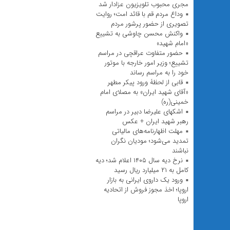
مجری محبوب تلویزیون عزادار شد
وداع مردم قم با قائد امت؛ روایت
تصویری از حضور پرشور مردم
واکنش محسن چاوشی به تشییع
«امام شهید»
حضور متفاوت عراقچی در مراسم
تشییع؛ وزیر امور خارجه با موتور
خود را به مراسم رساند
قابی از لحظۀ ورود پیکر مطهر
«آقای شهید ایران» به مصلای امام
خمینی(ره)
اشکهای علیرضا دبیر در مراسم
رهبر شهید ایران + عکس
مهلت اظهارنامه‌های مالیاتی
تمدید می‌شود؛ مودیان نگران
نباشند
نرخ دیه سال ۱۴۰۵ اعلام شد؛ دیه
کامل به ۲۱ میلیارد ریال رسید
ورود یک داروی ایرانی به بازار
اروپا؛ اخذ مجوز فروش از اتحادیه
اروپا