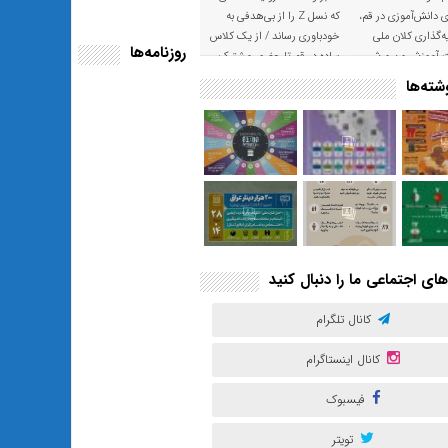
ی دانش‌آموزی در قم،
که نسل Z را از بی‌هدفی به
‌گذاری کلان ملی
خودباوری رساند / از یک کلاس
روزنامه‌ها
ت آموزش و پرورش
ساده در قم تا حضور مشترک
معلم و هنرجویان در مهم‌ترین
ته‌ها
گالری قرآنی هوش مصنوعی
تهران
های اجتماعی ما را دنبال کنید
کانال تلگرام
کانال اینستاگرام
فیسبوک
تویتر