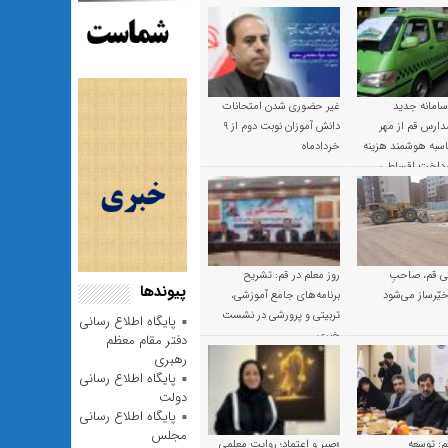
 سامانه جدید
غیر حضوری شدن امتحانات
ارس قم از مهر
دانش آموزان نوبت دوم از ۹
 محاسبه هوشمند هزینه
خردادماه
پرداخت اقساطی
 قم، صاحبِ
روز معلم در قم: تشریح
پیوندها
یّرساز می‌شود
برنامه‌های جامع آموزشی،
تربیتی و پرورشی در نشست
پایگاه اطلاع رسانی
خبری
دفتر مقام معظم
رهبری
پایگاه اطلاع رسانی
دولت
پایگاه اطلاع رسانی
مجلس
م: توسعه
«صبر و اعتماد؛ روایت معلمی