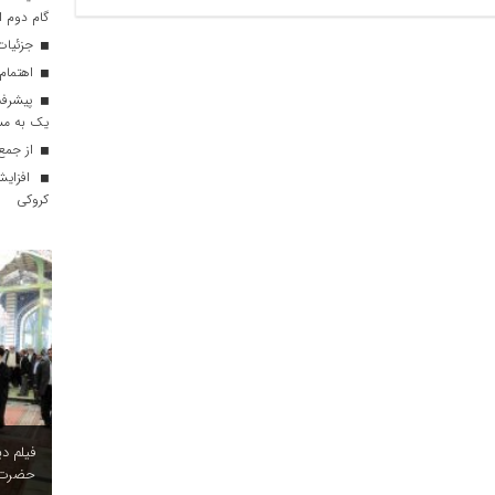
گام دوم ا
جزئیات 
اهتمام 
یک به مسج
از جمع 
افزایش
کروکی
فیلم د
حضرت 
شب‌های