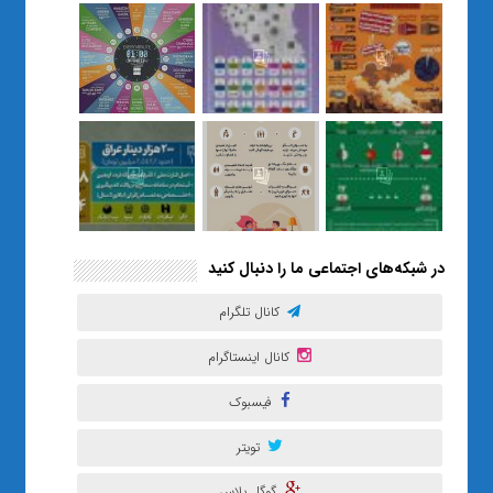
نسل Z را از بی‌هدفی به خودباوری
رساند / از یک کلاس ساده در قم تا
حضور مشترک معلم و هنرجویان
در مهم‌ترین گالری قرآنی هوش
مصنوعی تهران
در شبکه‌های اجتماعی ما را دنبال کنید
کانال تلگرام
کانال اینستاگرام
فیسبوک
تویتر
گوگل پلاس