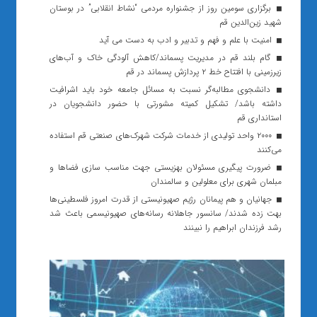
برگزاری سومین روز از جشنواره مردمی “نشاط انقلابی” در بوستان
شهید زین‌الدین قم
امنیت با علم و فهم و تدبیر و ادب به دست می آید
گام بلند قم در مدیریت پسماند/کاهش آلودگی خاک و آب‌های
زیرزمینی با افتتاح خط ۲ پردازش پسماند در قم
دانشجوی مطالبه‌گر نسبت به مسائل جامعه خود باید اشرافیت
داشته باشد/ تشکیل کمیته مشورتی با حضور دانشجویان در
استانداری قم
۲۰۰۰ واحد تولیدی از خدمات شرکت شهرک‌های صنعتی قم استفاده
می‌کنند
ضرورت پیگیری مسئولان بهزیستی جهت مناسب سازی فضاها و
مبلمان شهری برای معلولین و سالمندان
جهانیان و هم پیمانان رژیم صهیونیستی از قدرت امروز فلسطینی‌ها
بهت زده شدند/ سانسور جاهلانه رسانه‌های صهیونیسمی باعث شد
رشد فرزندان ابراهیم را نبینند