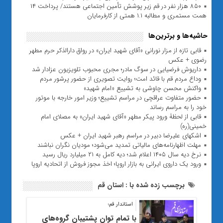
۸۵۰ هزار نفر در قم زیر پوشش تأمین اجتماعی هستند/ پرداخت ۱۴
همت مستمری و مطالبه ۱.۱ همتی از کارفرمایان
حاشیه‌ها و برترین‌ها
قابی تازه از مزار نورانی «آقای شهید ایران» در رواق دارالذکر حرم مطهر
رضوی + عکس
داریوش فرضیایی در سوگ مادر؛ مجری محبوب تلویزیون عزادار شد
وداع مردم قم با قائد امت؛ روایت تصویری از حضور پرشور مردم
واکنش محسن چاوشی به تشییع «امام شهید»
حضور متفاوت عراقچی در مراسم تشییع؛ وزیر امور خارجه با موتور
خود را به مراسم رساند
قابی از لحظۀ ورود پیکر مطهر «آقای شهید ایران» به مصلای امام
خمینی(ره)
اشکهای علیرضا دبیر در مراسم رهبر شهید ایران + عکس
مهلت اظهارنامه‌های مالیاتی تمدید می‌شود؛ مودیان نگران نباشند
نرخ دیه سال ۱۴۰۵ اعلام شد؛ دیه کامل به ۲۱ میلیارد ریال رسید
ورود یک داروی ایرانی به بازار اروپا؛ اخذ مجوز فروش از اتحادیه اروپا
برچسب زده شده با : استان قم
استاندار قم؛
با تمام توان پشتیبان گروه‌های