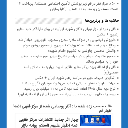
۸۵۰ هزار نفر در قم زیر پوشش تأمین اجتماعی هستند/ پرداخت ۱۴
همت مستمری و مطالبه ۱.۱ همتی از کارفرمایان
حاشیه‌ها و برترین‌ها
قابی تازه از مزار نورانی «آقای شهید ایران» در رواق دارالذکر حرم مطهر
رضوی + عکس
داریوش فرضیایی در سوگ مادر؛ مجری محبوب تلویزیون عزادار شد
وداع مردم قم با قائد امت؛ روایت تصویری از حضور پرشور مردم
واکنش محسن چاوشی به تشییع «امام شهید»
حضور متفاوت عراقچی در مراسم تشییع؛ وزیر امور خارجه با موتور
خود را به مراسم رساند
قابی از لحظۀ ورود پیکر مطهر «آقای شهید ایران» به مصلای امام
خمینی(ره)
اشکهای علیرضا دبیر در مراسم رهبر شهید ایران + عکس
مهلت اظهارنامه‌های مالیاتی تمدید می‌شود؛ مودیان نگران نباشند
نرخ دیه سال ۱۴۰۵ اعلام شد؛ دیه کامل به ۲۱ میلیارد ریال رسید
ورود یک داروی ایرانی به بازار اروپا؛ اخذ مجوز فروش از اتحادیه اروپا
برچسب زده شده با : آثار رونمایی شده از مرکز فقهی ائمه
اطهار قم
چهار اثر جدید انتشارات مرکز فقهی
ائمه اطهار علیهم السلام روانه بازار