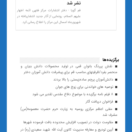
نشر شد
قم گویا - دفتر انتشارات مرکز فقهی ائمه اطهار
علیهم السلام، رونمایی از آثار جدید انتشاریافته در
شهریورماه امسال این مرکز را اطلاع رسانی کرد.
برگزیده‌ها
نقش پررنگ بانوان قمی در تولید محصولات دانش بنیان و
منحصر بفرد/ظرفیتهای مناسب قم برای پیشرفت دانش آموزان دختر
دانش‌آموزان پرچم ساده‌زیستی را بالا بردند
توصیه های خواندنی برای زوج های جوان
۸ فیلم نامه برگزیده با موضوع دفاع مقدس تقدیر می شود
فراخوان دریافت آثار
مفتی اعظم مرکزی روسیه به زیارت حرم حضرت معصومه(س)
مشرف شد
مقاومت دولت در تصویب افزایش محدوده بافت فرسوده شهرها
آیین تودیع و معارفه مدیریت کانون آیت الله شهید سعیدی (ره) در