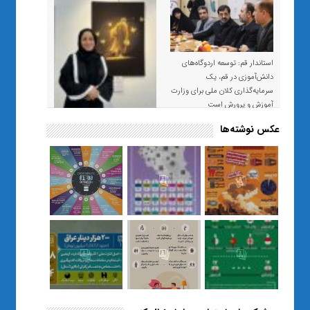
استاندار قم: توسعه اردوگاه‌های
دانش‌آموزی در قم، یک
سرمایه‌گذاری کلان ملی برای وزارت
آموزش و پرورش است
عکس نوشته‌ها
«صبر و اعتماد؛ روایت معلمی که
نسل Z را از بی‌هدفی به خودباوری
رساند / از یک کلاس ساده در قم تا
حضور مشترک معلم و هنرجویان
در مهم‌ترین گالری قرآنی هوش
مصنوعی تهران