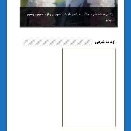
وداع مردم قم با قائد امت؛ روایت تصویری از حضور پرشور
مردم
اوقات شرعی