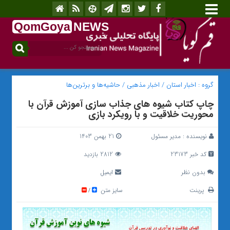
QomGoya
NEWS
.ir
گروه :
اخبار استان
/
اخبار مذهبی
/
حاشیه‌ها و برترین‌ها
چاپ کتاب شیوه های جذاب سازی آموزش قرآن با
محوریت خلاقیت و با رویکرد بازی
نویسنده :
مدیر مسئول
21 بهمن 1403
کد خبر 23173
2812 بازدید
بدون نظر
ایمیل
پرینت
سایز متن
/