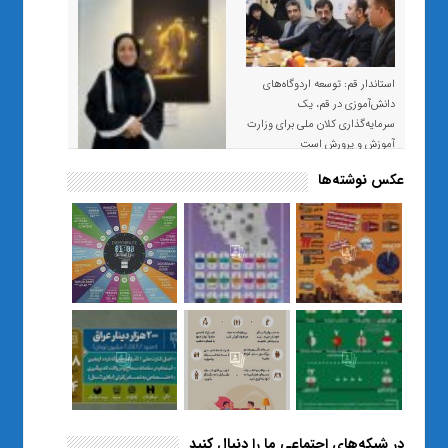
استاندار قم: توسعه اردوگاه‌های
دانش‌آموزی در قم، یک
سرمایه‌گذاری کلان ملی برای وزارت
آموزش و پرورش است
عکس نوشته‌ها
«صبر و اعتماد؛ روایت معلمی که
نسل Z را از بی‌هدفی به خودباوری
رساند / از یک کلاس ساده در قم تا
حضور مشترک معلم و هنرجویان
در مهم‌ترین گالری قرآنی هوش
مصنوعی تهران
در شبکه‌های اجتماعی ما را دنبال کنید