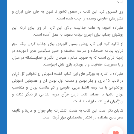
است.
وی تصریح کرد: این کتاب در سطح کشور تا کنون به جای جای ایران و
کشورهای خارجی رسیده و چاپ شده است.
علیزاده افزود: به علت جذابیت بالای این کار، از وی برای ارائه این
روشهای جذاب برای اجرای برنامه دعوت به عمل آمده است.
او تاکید کرد: این کار، روشی بسیار کاربردی برای جذاب کردن زنگ مهم
قرآن، برنامه صبحگاه و مراسم مختلف و حتی سرگرمی های آموزنده در
زمینه قرآن است که به صورت سالم ، هیجان انگیز و خداپسندانه در منزل
و با محوریت خلاقیت و با رویکرد بازی قابل اجراست.
علیزاده با اشاره به ویژگی‌های این کتاب گفت: آموزش روانخوانی کل قرِآن
در قالب ۱۵ بازی و بکر بودن و دست اول بودن آن و همچنین آموزش
روانخوانی با سه رسم الخط عربی .فارسی و کم علامت بودن و متناسب
بودن بازیها با اهداف کتب درس قرآن دوره ابتدایی از دیگر نکات و
ویژگیهای این کتاب ارزشمند است.
شایان ذکر است این کتاب به همت انتشارات جام جوان و مارینا و تألیف
فخرالدین علیزاده در اختیار علاقمندان قرار گرفته است.
0