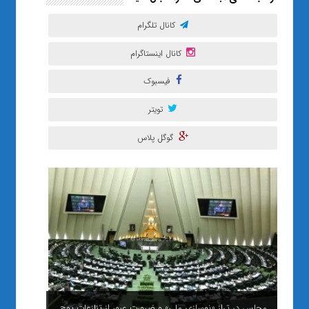
کانال تلگرام
کانال اینستاگرام
فیسبوک
تویتر
گوگل پلاس
مجلس در ترازِ «نوسازیِ ملی» و ضرورتِ عبور از تنازعاتِ پوچ