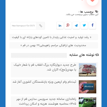
برچسب ها :
این مطلب بدون برچسب می باشد.
https://qomgoya.ir/?p=23173
« رشد تولید و امنیت غذایی پایدار با تامین کودهای یارانه ای با کیفیت
محدودیت های ترافیکی مراسم راهپیمایی۲۲ بهمن در قم »
نوشته های مشابه
طرح جدید دیوارنگاره بزرگ انقلاب قم با شعار «لبیک
یا مهدی(عج)» اکران شد.
ثبت‌نام وام اربعین ویژه بازنشستگان کشوری آغاز شد
راه‌اندازی سامانه جدید سرویس مدارس قم از مهر
۱۴۰۵؛ محاسبه هوشمند هزینه و امکان پرداخت