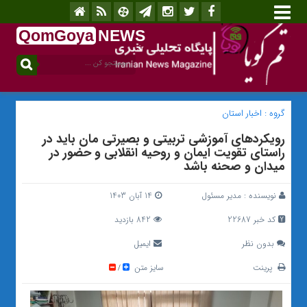
QomGoya
NEWS
.ir
گروه :
اخبار استان
رویکردهای آموزشی تربیتی و بصیرتی مان باید در
راستای تقویت ایمان و روحیه انقلابی و حضور در
میدان و صحنه باشد
نویسنده :
مدیر مسئول
14 آبان 1403
کد خبر 22687
842 بازدید
بدون نظر
ایمیل
پرینت
سایز متن
/