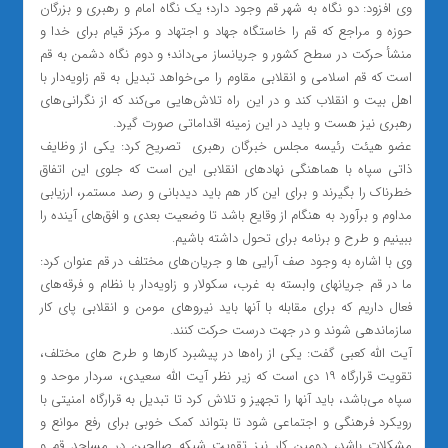
وی افزود: دو نگاه به شهر قم وجود دارد؛ یک نگاه امام و رهبری و بزرگان
حوزه و مراجع که قم را خاستگاه جهاد و اجتهاد و مرکز قیام برای خدا و
منشأ حرکت در سطح کشور و جریانساز می‌داند؛ و دوم نگاه دشمن به قم
است که قم اسلامی و انقلابی مقاوم را می‌خواهد تبدیل به قم زاویه‌دار با
اهل بیت و انقلاب کند و در این راه تلاش‌هایی می‌کند که از نگرانی‌های
رهبری نیز هست و باید در این زمینه اقداماتی صورت گیرد.
عضو هیئت رئیسه مجلس خبرگان رهبری تصریح کرد: یکی از وظایف
ذاتی سپاه با هماهنگی نهادهای انقلابی این است که جلوی این اتفاق
خطرناک را بگیرند و برای این کار هم باید دیدبانی و رصد مستمر، ارزیابی
مداوم و برآورد به هنگام از وقایع باشد تا وضعیت بعدی و افق‌های آینده را
ببینیم و طرح و برنامه برای تحول داشته باشیم.
وی با اشاره به وجود صف آرایی ها و جریان‌های مختلف در قم عنوان کرد:
ما در قم جریانهای وابسته به غرب، سکولار و زاویه‌دار با نظام و فرقه‌های
فعال داریم که برای مقابله با آنها باید نیروهای مومن و انقلابی پای کار
سازماندهی شوند و در جهت درست حرکت کنند.
آیت الله کعبی گفت: یکی از راه‌ها در پیشبرد کارها و طرح های مختلف،
تقویت قرارگاه ۱۹ دی است که زیر نظر آیت الله سعیدی،‌ سردار موحد و
سپاه می‌باشد، باید آنها را تجهیز و تلاش کرد تا تبدیل به قرارگاه امنیتی با
رویکرد فرهنگی و اجتماعی شود تا بتواند کمک خوبی برای رفع موانع و
مشکلات باشد، دومین کار نیز تقویت شبکه صالحین در مساجد قم و