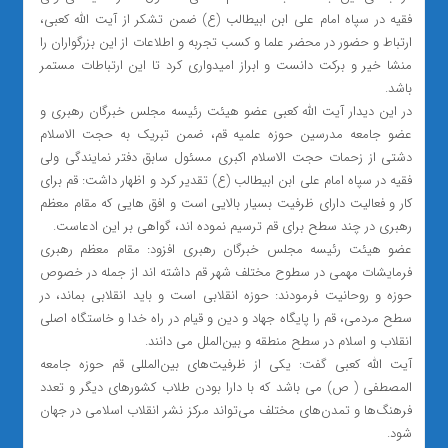
فقیه در سپاه امام علی ابن ابیطالب (ع) ضمن تشکر از آیت الله کعبی،
ارتباط و حضور در محضر علما و کسب تجربه و اطلاعات از این بزرگواران را
منشا خیر و برکت دانست و ابراز امیدواری کرد تا این ارتباطات مستمر
باشد.
در این دیدار آیت الله کعبی عضو هیئت رئیسه مجلس خبرگان رهبری و
عضو جامعه مدرسین حوزه علمیه قم، ضمن تبریک به حجت الاسلام
دشتی از زحمات حجت الاسلام اکبری مسئول سابق دفتر نمایندگی ولی
فقیه در سپاه امام علی ابن ابیطالب (ع) تقدیر کرد و اظهار داشت: قم برای
کار و فعالیت دارای ظرفیت بسیار بالایی است و افق هایی که مقام معظم
رهبری در چند سطح برای قم ترسیم نموده اند، گواهی بر این ادعاست.
عضو هیئت رئیسه مجلس خبرگان رهبری افزود: مقام معظم رهبری
فرمایشات مهمی در سطوح مختلف شهر قم داشته اند از جمله در خصوص
حوزه و روحانیت فرمودند: حوزه انقلابی است و باید انقلابی بماند، در
سطح مردمی، قم را پایگاه جهاد و دین و قیام در راه خدا و خاستگاه اصلی
انقلاب و اسلام در سطح منطقه و بین‌الملل می دانند.
آیت الله کعبی گفت: یکی از ظرفیت‌های بین‌المللی قم حوزه جامعه
المصطفی ( ص) می باشد که با دارا بودن طلاب کشورهای دیگر و تعدد
فرهنگ‌ها و تمدن‌های مختلف می‌تواند مرکز نشر انقلاب اسلامی در جهان
شود.