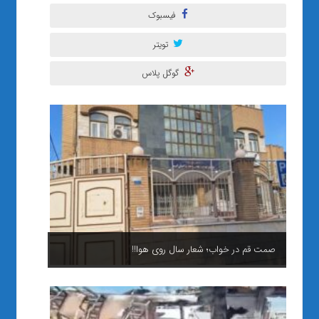
فیسبوک
تویتر
گوگل پلاس
صمت قم در خواب؛ شعار سال روی هوا!!