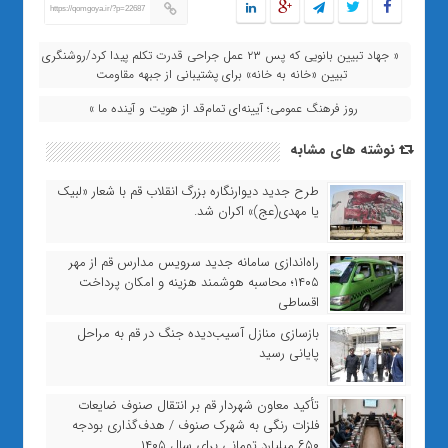
https://qomgoya.ir/?p=22687
« جهاد تبیین بانویی که پس ۲۳ عمل جراحی قدرت تکلم پیدا کرد/روشنگری و
تبیین «خانه به خانه» برای پشتیبانی از جبهه مقاومت
روز فرهنگ عمومی؛ آیینه‌ای تمام‌قد از هویت و آینده ما »
نوشته های مشابه
طرح جدید دیوارنگاره بزرگ انقلاب قم با شعار «لبیک
یا مهدی(عج)» اکران شد.
راه‌اندازی سامانه جدید سرویس مدارس قم از مهر
۱۴۰۵؛ محاسبه هوشمند هزینه و امکان پرداخت
اقساطی
بازسازی منازل آسیب‌دیده جنگ در قم به مراحل
پایانی رسید
تأکید معاون شهردار قم بر انتقال صنوف ضایعات
فلزات رنگی به شهرک صنوف / هدف‌گذاری بودجه
۶۵۰ میلیارد تومانی برای سال ۱۴۰۵