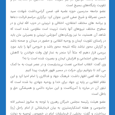
تقویت پایگاه‌های بسیج است.
عضو جامعه مدرسین حوزه علمیه قم، ضمن گرامی‌داشت شهادت سید
حسن نصرالله و شیخ صفی الدین عنوان کرد: برگزاری مراسم قرائت دعاها
و برنامه های مختلف اعتقادی، اخلاقی و تربیتی در حزب الله لبنان و در
سطوح مختلف نیروهای آنها باعث تربیت امت مقاومی شده است که
شاهد آن هستید، ما نیز رویکردهای آموزشی تربیتی و بصیرتی مان باید
در راستای تقویت ایمان و روحیه انقلابی و حضور در میدان و صحنه باشد
و گزارش محور نباشد بلکه نتیجه محور باشد و خروجی آنها را باید مورد
بررسی قرار دهیم که مثلاً آیا منجر به نماز اول وقت خواندن یا کاهش
آسیب‌های اجتماعی و افزایش ایمان و بصیرت شده است یا نه؟
وی گفت: انقلاب اسلامی نعمت بی‌بدیلیست و در عصر غیبت به ما کمک
می کند تا بتوانیم برای حرکت در مسیر ظهور ظرفیت پیدا کنیم.
آیت الله کعبی اظهار داشت: فرهنگ جهاد و فداکاری را امام احیا کرد و این
نظام انقلابی بر پایه ی جهاد برای خدا و روحیه جهادی بنا شده است که
تبلور آن در مبارزه با آمریکاست و این مبارزه دائمی و همیشگی حق و
باطل است.
عضو هیئت رئیسه مجلس خبرگان رهبری با توجه به سالروز تسخیر لانه
جاسوسی و هفته استکبارستیزی به بیان فرمایشاتی از امام راحل (ره)
پرداخت، و گفت: بخشی از فرمایشات امام در خصوص توصیه به دولت