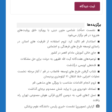
برگزیده‌ها
نشست «مأخذ شناسی متون دینی با رویکرد خلق روایت‌های
هنری» در قم برگزار می‌شود
استاندار قم تاکید کرد: لزوم استفاده از ظرفیت های استان در
راستای توسعه طرح های فرهنگی و اجتماعی
جای خالی آموزش مادام العمر در کشور
توصیه‌های هفت‌‌گانه آیت الله فقیهی به دولت برای حل مشکلات
فتحعلی اویسی درگذشت
شتاب گرفتن طرح های توسعه فاضلاب در قم / آغاز مرحله نخست
عملیات اجرایی خط انتقال ۲۱ کیلومتری پردیسان
لزوم انجام اقدامات متناسب با ویژگی های مذهبی قم
تصادف خودروی ون با پراید شش مصدوم برجای گذاشت
نسل zهای قمی، به دومین گالری قرآنی هوش مصنوعی تهران راه
یافتند
گزارش تصویری| نشست خبری رئیس دانشگاه علوم پزشکی