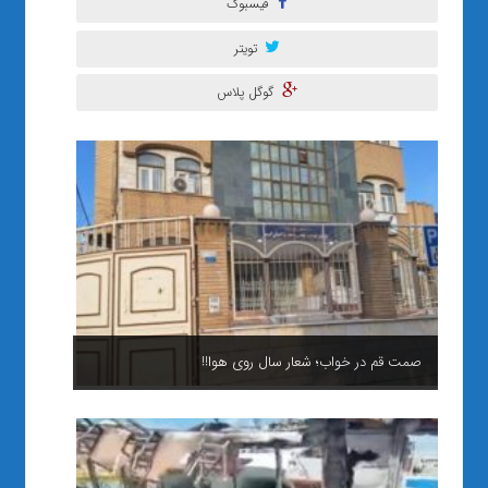
فیسبوک
تویتر
گوگل پلاس
صمت قم در خواب؛ شعار سال روی هوا!!