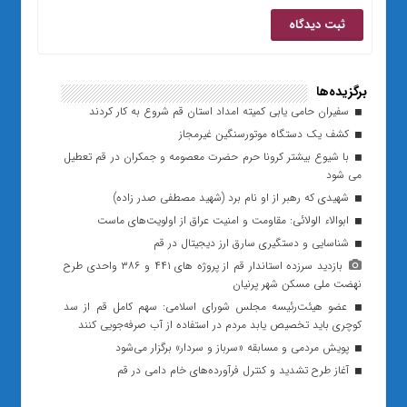
برگزیده‌ها
سفیران حامی یابی کمیته امداد استان قم شروع به کار کردند
کشف یک دستگاه موتورسنگین غیرمجاز
با شیوع بیشتر کرونا حرم حضرت معصومه و جمکران در قم تعطیل
می شود
شهیدی که رهبر از او نام برد (شهید مصطفی صدر زاده)
ابوالاء الولائی: مقاومت و امنیت عراق از اولویت‌های ماست
شناسایی و دستگیری سارق ارز دیجیتال در قم
بازدید سرزده استاندار قم از پروژه های ۴۴۱ و ۳۸۶ واحدی طرح
نهضت ملی مسکن شهر پرنیان
عضو هیئت‌رئیسه مجلس شورای اسلامی: سهم کامل قم از سد
کوچری باید تخصیص یابد مردم در استفاده از آب صرفه‌جویی کنند
پویش مردمی و مسابقه «سرباز و سردار» برگزار می‌شود
آغاز طرح تشدید و کنترل فرآورده‌های خام دامی در قم