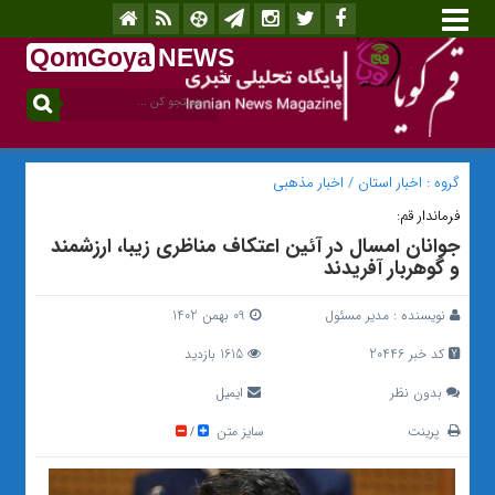
QomGoya
NEWS
.ir
گروه :
اخبار استان
/
اخبار مذهبی
فرماندار قم:
جوانان امسال در آئین اعتکاف مناظری زیبا، ارزشمند
و گوهربار آفریدند
نویسنده :
مدیر مسئول
09 بهمن 1402
کد خبر 20446
1615 بازدید
بدون نظر
ایمیل
پرینت
سایز متن
/