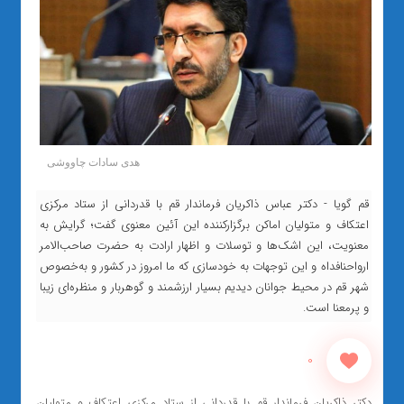
هدی سادات چاووشی
قم گویا - دکتر عباس ذاکریان فرماندار قم با قدردانی از ستاد مرکزی
اعتکاف و متولیان اماکن برگزار‌کننده این آئین معنوی گفت؛ گرایش به
معنویت، این اشک‌ها و توسلات و اظهار ارادت به حضرت صاحب‌الامر
ارواحنافداه و این توجهات به خودسازی که ما امروز در کشور و به‌خصوص
شهر قم در محیط جوانان دیدیم بسیار ارزشمند و گوهربار و منظره‌ای زیبا
و پرمعنا است.
0
دکتر ذاکریان فرماندار قم با قدردانی از ستاد مرکزی اعتکاف و متولیان