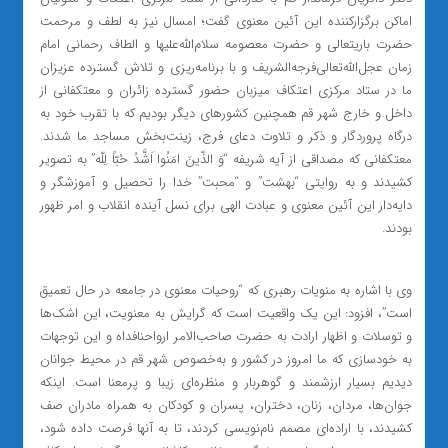
اماکن برگزار‌کننده این آئین معنوی گفت؛ امسال نیز به لطف و مرحمت
حضرت باریتعالی و حضرت معصومه سلام‌الله‌علیها و الطاف رحمانی امام
زمان عجل‌الله‌تعالی‌فرجه‌الشریف و با برنامه‌ریزی و تلاش گسترده عزیزان
ما در ستاد مرکزی اعتکاف میزبان حضور گسترده زائران و معتکفانی از
داخل و خارج شهر قم همچنین کشورهای دیگر بودیم که با تقرب خود به
درگاه پروردگار و ذکر و تلاوت دعای فرج، زینت‌بخش مساجد ما شدند.
معتکفانی که مصداقی از آیه شریفه “وَ الذّینَ امَنُوا اَشَّدُ حُبّاً لِلّه” به تصویر
کشیدند و به روایتی “بهشت” و “محبت” خدا را تحصیل و آموزشگر و
دایه‌دار این آئین معنوی و عبادت الهی برای نسل آینده انقلاب و امر ظهور
بودند.
وی با اشاره به منویات رهبری که “روحیات معنوی در جامعه در حال تعمیق
است”، افزود: این یک واقعیت است که گرایش به معنویت، این اشک‌ها
و توسلات و اظهار ارادت به حضرت صاحب‌الامر ارواحنافداه و این توجهات
به خودسازی که ما امروز در کشور و به‌خصوص شهر قم در محیط جوانان
دیدیم بسیار ارزشمند و گوهربار و منظره‌ای زیبا و پرمعنا است. اینکه
جوان‌ها، مردان، زنان، دختران، پسران و کودکان به همراه مادران صف
کشیدند، با اراده‌ای مصمم نام‌نویسی کردند، تا به آنها فرصت داده شود،