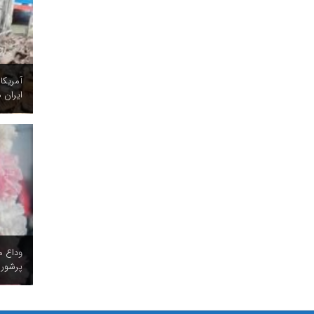
آمریکا
ایران ه
وداع م
پرشور 