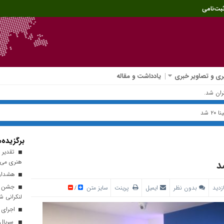
بت‌نامی
ی و تصاویر خبری
یادداشت و مقاله
 شد
برگزیده‌ه
هنری می‌م
هشدار د
جشن میل
بدون نظر
ایمیل
پرینت
سایز متن
/
لنکرانی ش
اجرای ط