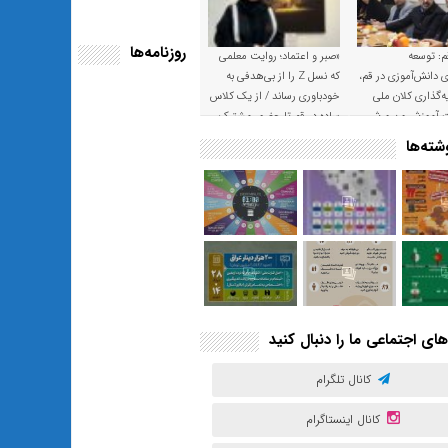
روزنامه‌ها
م: توسعه
«صبر و اعتماد؛ روایت معلمی
ی دانش‌آموزی در قم،
که نسل Z را از بی‌هدفی به
‌گذاری کلان ملی
خودباوری رساند / از یک کلاس
ت آموزش و پرورش
ساده در قم تا حضور مشترک
معلم و هنرجویان در مهم‌ترین
ته‌ها
گالری قرآنی هوش مصنوعی
تهران
های اجتماعی ما را دنبال کنید
کانال تلگرام
کانال اینستاگرام