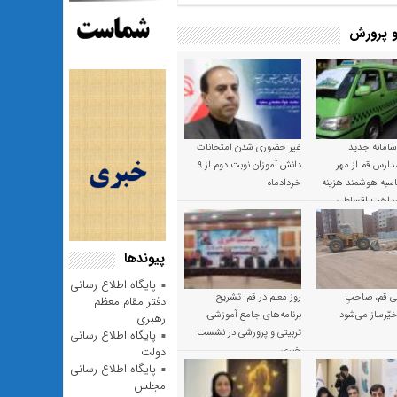
 پرورش
 سامانه جدید
غیر حضوری شدن امتحانات
ارس قم از مهر
دانش آموزان نوبت دوم از ۹
 محاسبه هوشمند هزینه
خردادماه
پرداخت اقساطی
پیوندها
پایگاه اطلاع رسانی
 قم، صاحبِ
روز معلم در قم: تشریح
دفتر مقام معظم
یّرساز می‌شود
برنامه‌های جامع آموزشی،
رهبری
تربیتی و پرورشی در نشست
پایگاه اطلاع رسانی
خبری
دولت
پایگاه اطلاع رسانی
مجلس