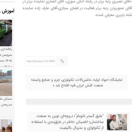
،آقای نصیری رتبه برتر در رشته آتش سوزی، آقای انصاری نماینده برتر در
قای صنوبریان رتبه برتر فعالیت در فضای مجازی،آقای عارف زاده نماینده
آموزش و
رشته باربری معرفی شدند.
راه‌اندازی
سرویس مد
۱۴۰۵؛
https://qomgoya.ir/?p=19463
و امکان 
نمایشگاه «مواد اولیه، ماشین‌آلات، تکنولوژی، چرم و صنایع وابسته
صنعت کفش ایران_قم» افتتاح شد »
مسکن ملی
مدرسه‌ی خ
“عایق گستر نانوبام”؛ دریچه‌ای نوین به صنعت
ساختمان؛ اطمینان خاطر در عایق‌بندی با استفاده
از تکنولوژی و متریال باکیفیت