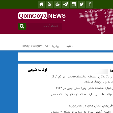
QomGoya
NEWS
.ir
افزونه جلالی را نصب کنید. .::. برابر با : Friday, 7 August , 2026 .::. اخبار منتشر شده : 0 خبر
اوقات شرعی
ا
تقدیر از برگزیدگان مسابقه نمایشنامه‌‎نویسی در قم / اثر
اند و تاریخ‌ساز می‌شود
رباره شکسته شدن رکورد دمای زمین در ۲۰۲۳
اد امام علی علیه السلام در دفتر آیت الله فاضل
د
رح‌های انسان محور در معابر پرتردد
سریال «صبح آخرین روز» به زودی از شبکه ۲ پخش