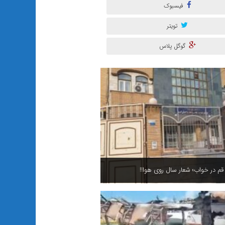
فیسبوک
تویتر
گوگل پلاس
 در خواب؛ شعار سال روی هوا!!