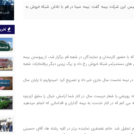
سیس این شرکت بیمه گفت: بیمه سینا در قم با تلاش شبکه فروش به
شب‌های
آخرین
ا حضور کارمندان و نمایندگان در شعبه قم برگزار شد، از پیوستن بیمه
تلاش های مستمرثمر شبکه فروش رخ داد و برگ زرینی دیگر برافتخارات شعبه
 شعبه قم بین۶۰ شعبه سراسر کشور در نیمه نخست سال جاری خبر داد و تصریح کرد: امیدواریم تا پایان سال
د پویشی با شعار «بیست سال در کنار شما آرامش خیال را مشق کردیم»
می کنم که در کنار خدمت به بیمه گذاران و اقداماتی که انجام میدهید
 با اهدای لوح تقدیر از ۹ نماینده شعبه قم تجلیل شد. خانم غضنفری نماینده برتر در کلیه رشته ها، آقای حسینی