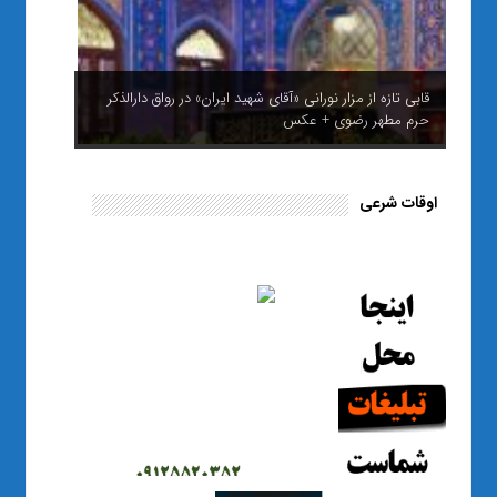
قابی تازه از مزار نورانی «آقای شهید ایران» در رواق دارالذکر
حرم مطهر رضوی + عکس
اوقات شرعی