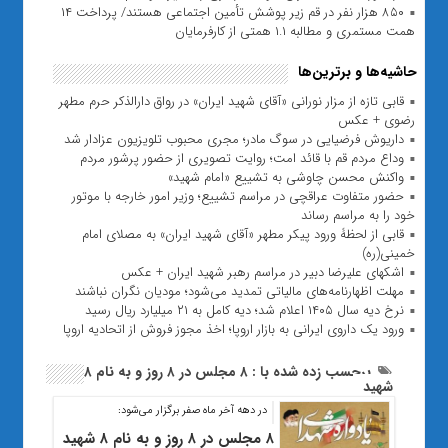
۸۵۰ هزار نفر در قم زیر پوشش تأمین اجتماعی هستند/ پرداخت ۱۴
همت مستمری و مطالبه ۱.۱ همتی از کارفرمایان
حاشیه‌ها و برترین‌ها
قابی تازه از مزار نورانی «آقای شهید ایران» در رواق دارالذکر حرم مطهر
رضوی + عکس
داریوش فرضیایی در سوگ مادر؛ مجری محبوب تلویزیون عزادار شد
وداع مردم قم با قائد امت؛ روایت تصویری از حضور پرشور مردم
واکنش محسن چاوشی به تشییع «امام شهید»
حضور متفاوت عراقچی در مراسم تشییع؛ وزیر امور خارجه با موتور
خود را به مراسم رساند
قابی از لحظۀ ورود پیکر مطهر «آقای شهید ایران» به مصلای امام
خمینی(ره)
اشکهای علیرضا دبیر در مراسم رهبر شهید ایران + عکس
مهلت اظهارنامه‌های مالیاتی تمدید می‌شود؛ مودیان نگران نباشند
نرخ دیه سال ۱۴۰۵ اعلام شد؛ دیه کامل به ۲۱ میلیارد ریال رسید
ورود یک داروی ایرانی به بازار اروپا؛ اخذ مجوز فروش از اتحادیه اروپا
برچسب زده شده با : ۸ مجلس در ۸ روز و به نام ۸
شهید
در دهه آخر ماه صفر برگزار می‌شود:
۸ مجلس در ۸ روز و به نام ۸ شهید