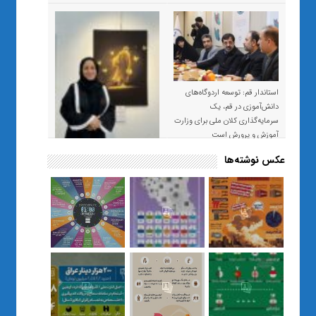
استاندار قم: توسعه اردوگاه‌های
دانش‌آموزی در قم، یک
سرمایه‌گذاری کلان ملی برای وزارت
آموزش و پرورش است
عکس نوشته‌ها
«صبر و اعتماد؛ روایت معلمی که
نسل Z را از بی‌هدفی به خودباوری
رساند / از یک کلاس ساده در قم تا
حضور مشترک معلم و هنرجویان
در مهم‌ترین گالری قرآنی هوش
مصنوعی تهران