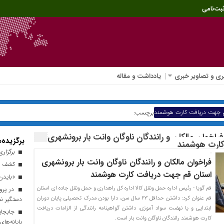
بت‌نامی
ی و تصاویر خبری
یادداشت و مقاله
 قم جهت دریافت کارت هوشمند
برچسب:
اخوان مالکان و رانندگان ناوگان وانت بار برونشهری
برگزیده‌ه
کارت هوشمند
برگزاری
فراخوان مالکان و رانندگان ناوگان وانت بار برونشهری
کشف ۱۲ میلیارد ریال کالای قاچاق در قم
استان قم جهت دریافت کارت هوشمند
«بایدن»
قم گویا - رئیس اداره حمل ونقل کالا اداره کل راهداری و حمل ونقل جاده ای استان
در پرو
قم عنوان کرد: داشتن حداقل 23 سال سن، دارا بودن مدرک تحصیلی پایان دوران
دستگیر ن
ابتدایی و یا نهضت سواد آموزی، داشتن گواهینامه رانندگی از الزامات دریافت
کارت هوشمند رانندگان ناوگان وانت بار است.
پایانه‌ها