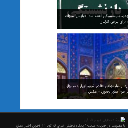
ید بازنشستگی اعلام شد؛ افزایش سنوات
رای برخی کارکنان
زه از مزار نورانی «آقای شهید ایران» در رواق
کر حرم مطهر رضوی + عکس
با عضویت در خبرنامه سایت " پایگاه تحلیلی خبری قم گویا " از آخرین اخبار مطلع