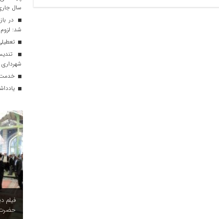
سال جاری
در بازد
شد: لزوم 
تعطیلی 
تندیس
شهرداری از برگز
خدمت رسانی ۳۱۳ موکب د
یادداش
فیلم د
حضرت 