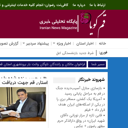
ارتباط با ما:
درباره ما:
کافی‌نت رضوان؛ انجام کلیه خدمات اینترنتی و ث
خانه
اخبار استان
اخبار ویژه
پیشنهاد سردبیر
گزارش تصویر
فوری:
شرط جدید بازنشستگی اعلام شد؛ افزایش سنوات خدمت برای
مسیر شما
فراخوان مالکان و رانندگان ناوگان وانت بار برونشهری استان
برچسب زده شده با : فر
شهروند خبرنگار
استان قم جهت دریافت 
بازسازی منازل آسیب‌دیده جنگ
در قم به مراحل پایانی رسید
آمریکا یک کشتی مسافر بری را
در یکی از اسکله‌های ایران هدف
قرار داد + فیلم
قابی تازه از مزار نورانی «آقای
شهید ایران» در رواق دارالذکر حرم
مطهر رضوی + عکس