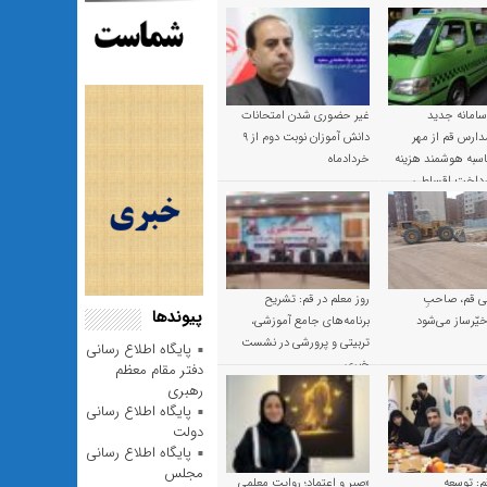
 سامانه جدید
غیر حضوری شدن امتحانات
ارس قم از مهر
دانش آموزان نوبت دوم از ۹
 محاسبه هوشمند هزینه
خردادماه
پرداخت اقساطی
 قم، صاحبِ
روز معلم در قم: تشریح
پیوندها
یّرساز می‌شود
برنامه‌های جامع آموزشی،
تربیتی و پرورشی در نشست
پایگاه اطلاع رسانی
خبری
دفتر مقام معظم
رهبری
پایگاه اطلاع رسانی
دولت
پایگاه اطلاع رسانی
مجلس
م: توسعه
«صبر و اعتماد؛ روایت معلمی