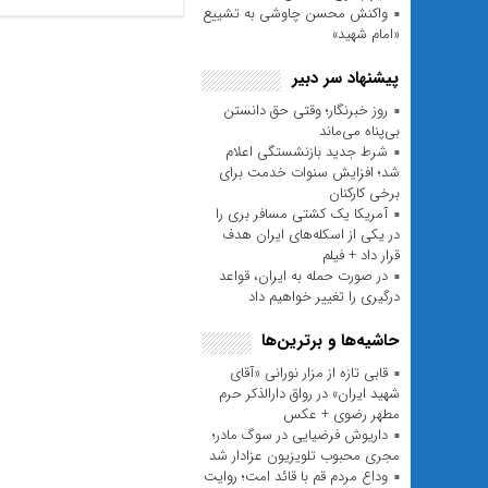
واکنش محسن چاوشی به تشییع
«امام شهید»
پیشنهاد سر دبیر
روز خبرنگار؛ وقتی حق دانستن
بی‌پناه می‌ماند
شرط جدید بازنشستگی اعلام
شد؛ افزایش سنوات خدمت برای
برخی کارکنان
آمریکا یک کشتی مسافر بری را
در یکی از اسکله‌های ایران هدف
قرار داد + فیلم
در صورت حمله به ایران، قواعد
درگیری را تغییر خواهیم داد
حاشیه‌ها و برترین‌ها
قابی تازه از مزار نورانی «آقای
شهید ایران» در رواق دارالذکر حرم
مطهر رضوی + عکس
داریوش فرضیایی در سوگ مادر؛
مجری محبوب تلویزیون عزادار شد
وداع مردم قم با قائد امت؛ روایت