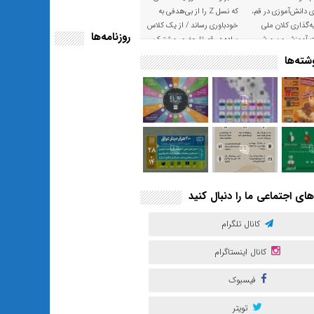
ی دانش‌آموزی در قم،
که نسل Z را از بی‌هدفی به
‌گذاری کلان ملی
خودباوری رساند / از یک کلاس
روزنامه‌ها
ت آموزش و پرورش
ساده در قم تا حضور مشترک
معلم و هنرجویان در مهم‌ترین
ته‌ها
گالری قرآنی هوش مصنوعی
تهران
های اجتماعی ما را دنبال کنید
کانال تلگرام
کانال اینستاگرام
فیسبوک
تویتر