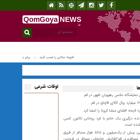
QomGoya
NEWS
.ir
افزونه جلالی را نصب کنید. .::. برابر با : Friday, 7 August , 2026 .::. اخبار منتشر شده : 1 خبر
اوقات شرعی
ا
 نمایشگاه عکس رهپویان ظهور در قم
 لایحه افشای منشا کرونا را امضا کرد
نده درگیری یک خانم با فرد روحانی تاکنون کسی
شده است
جابجایی بیش از یک‌میلیون و ۵۸۵ هزار مسافر از طریق
ی مسافربری قم/افزایش جابجایی مسافر در فرودین