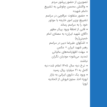
تصویری از حضور پرشور مردم
واکنش محسن چاوشی به تشییع
«امام شهید»
حضور متفاوت عراقچی در مراسم
تشییع؛ وزیر امور خارجه با موتور
خود را به مراسم رساند
قابی از لحظۀ ورود پیکر مطهر
«آقای شهید ایران» به مصلای امام
خمینی(ره)
اشکهای علیرضا دبیر در مراسم
رهبر شهید ایران + عکس
مهلت اظهارنامه‌های مالیاتی
تمدید می‌شود؛ مودیان نگران
نباشند
نرخ دیه سال ۱۴۰۵ اعلام شد؛ دیه
کامل به ۲۱ میلیارد ریال رسید
ورود یک داروی ایرانی به بازار
اروپا؛ اخذ مجوز فروش از اتحادیه
اروپا