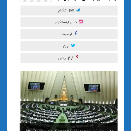
کانال تلگرام
کانال اینستاگرام
فیسبوک
تویتر
گوگل پلاس
مجلس در ترازِ «نوسازیِ ملی» و ضرورتِ عبور از تنازعاتِ پوچ