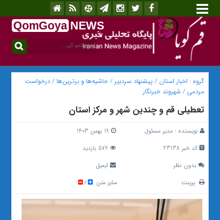
QomGoya
NEWS
.ir
گروه :
اخبار استان
/
پیشنهاد سردبیر
/
حاشیه‌ها و برترین‌ها
/
درخواست
مردمی
/
شهروند خبرنگار
تعطیلی قم و چندین شهر و مرکز استان
نویسنده :
مدیر مسئول
19 بهمن 1403
کد خبر 23138
576 بازدید
بدون نظر
ایمیل
پرینت
سایز متن
/