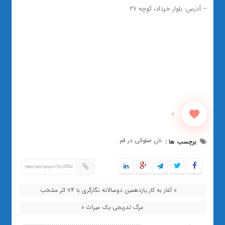
– آدرس: بلوار خرداد، کوچه ۲۷
0
نان صلواتی در قم
برچسب ها :
https://qomgoya.ir/?p=22502
« آغاز به کار یازدهمین دوسالانه نگارگری با ۷۴ اثر منتخب
مرگ تدریجی یک میراث »