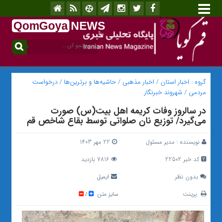
QomGoya
NEWS
.ir
گروه :
اخبار استان
/
اخبار مذهبی
/
حاشیه‌ها و برترین‌ها
/
درخواست
مردمی
/
شهروند خبرنگار
در سالروز وفات کریمه اهل بیت(س) صورت
می‌گیرد/ توزیع نان صلواتی توسط بقاع شاخص قم
نویسنده :
مدیر مسئول
22 مهر 1403
کد خبر 22502
7816 بازدید
بدون نظر
ایمیل
پرینت
سایز متن
/