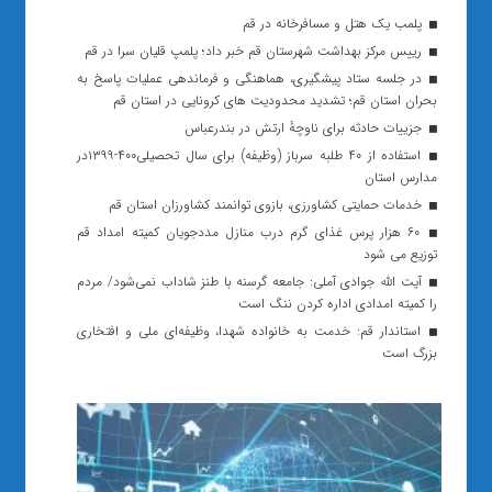
پلمب یک هتل و مسافرخانه در قم
رییس مرکز بهداشت شهرستان قم خبر داد؛ پلمپ قلیان سرا در قم
در جلسه ستاد پیشگیری، هماهنگی و فرماندهی عملیات پاسخ به
بحران استان قم؛ تشدید محدودیت های کرونایی در استان قم
جزییات حادثه برای ناوچه‌ٔ ارتش در بندرعباس
استفاده از ۴۰ طلبه سرباز (وظیفه) برای سال تحصیلی۴۰۰-۱۳۹۹در
مدارس استان
خدمات حمایتی کشاورزی، بازوی توانمند کشاورزان استان قم
۶۰ هزار پرس غذای گرم درب منازل مددجویان کمیته امداد قم
توزیع می شود
آیت الله جوادی آملی: جامعه گرسنه با طنز شاداب نمی‌شود/ مردم
را کمیته امدادی اداره کردن ننگ است
استاندار قم: خدمت به خانواده شهدا، وظیفه‌ای ملی و افتخاری
بزرگ است