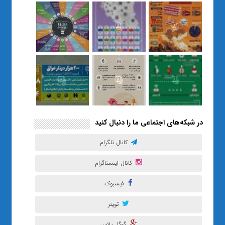
نسل Z را از بی‌هدفی به خودباوری
رساند / از یک کلاس ساده در قم تا
حضور مشترک معلم و هنرجویان
در مهم‌ترین گالری قرآنی هوش
مصنوعی تهران
در شبکه‌های اجتماعی ما را دنبال کنید
کانال تلگرام
کانال اینستاگرام
فیسبوک
تویتر
گوگل پلاس