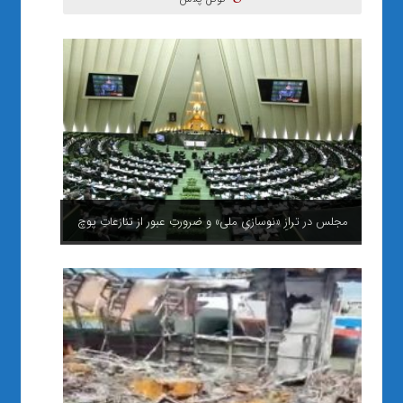
مجلس در ترازِ «نوسازیِ ملی» و ضرورتِ عبور از تنازعاتِ پوچ