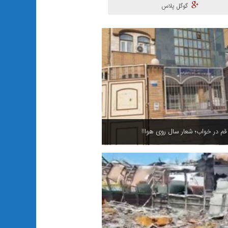
گوگل پلاس
 در خواب؛ شعار سال روی هوا!!