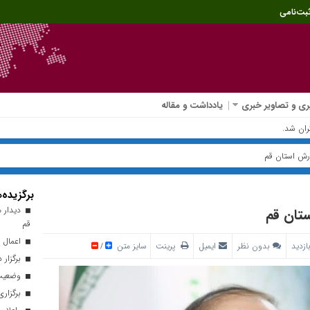
بت‌نامی
ی و تصاویر خبری
یادداشت و مقاله
رش استان قم
برگزیده‌ه
دیدار م
تان قم
قم
اعمال 
بدون نظر
ایمیل
پرینت
سایز متن
/
برگزار 
وضعیت ا
برگزاری