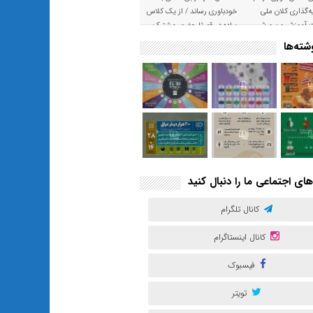
‌گذاری کلان ملی
خودباوری رساند / از یک کلاس
ت آموزش و پرورش
ساده در قم تا حضور مشترک
معلم و هنرجویان در مهم‌ترین
ته‌ها
گالری قرآنی هوش مصنوعی
تهران
های اجتماعی ما را دنبال کنید
کانال تلگرام
کانال اینستاگرام
فیسبوک
تویتر