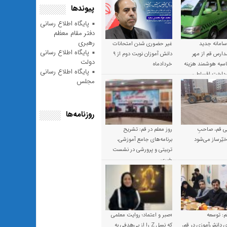
پیوندها
پایگاه اطلاع رسانی
دفتر مقام معظم
رهبری
 سامانه جدید
غیر حضوری شدن امتحانات
پایگاه اطلاع رسانی
ارس قم از مهر
دانش آموزان نوبت دوم از ۹
دولت
 محاسبه هوشمند هزینه
خردادماه
پایگاه اطلاع رسانی
پرداخت اقساطی
مجلس
روزنامه‌ها
 قم، صاحبِ
روز معلم در قم: تشریح
یّرساز می‌شود
برنامه‌های جامع آموزشی،
تربیتی و پرورشی در نشست
خبری
م: توسعه
«صبر و اعتماد؛ روایت معلمی
ی دانش‌آموزی در قم،
که نسل Z را از بی‌هدفی به