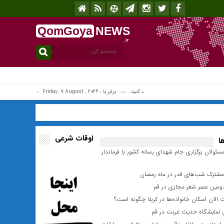
QomGoya
NEWS
.ir
افزونه جلالی را نصب کنید. .::. برابر با : Friday, 7 August , 2026 .::. اخبار منتشر شده : 0 خبر
اوقات شرعی
ا
سئولان برگزاری جام شهدای رسانه کشور با فرماندار
مشترک شب‌های قدر در ماه رمضان
دومین عصر شعر مجازی در قم
لان اسکان خانواده‌ها در کربلا چگونه است؟
 نمایشگاه حدیث غربت در قم