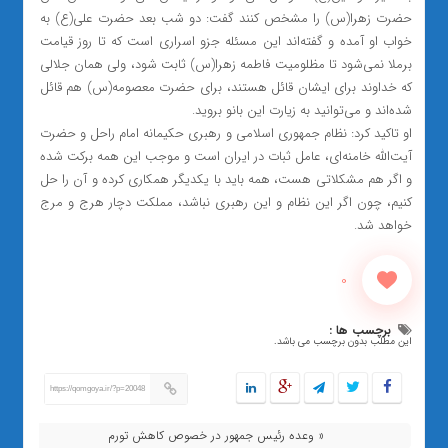
حضرت زهرا(س) را مشخص کنند گفت: دو شب بعد حضرت علی(ع) به
خواب او آمده و گفته‌اند این مسئله جزو اسراری است که تا روز قیامت
برملا نمی‌شود تا مظلومیت فاطمه زهرا(س) ثابت شود، ولی همان جلالی
که خداوند برای ایشان قائل هستند، برای حضرت معصومه(س) هم قائل
شده‌اند و می‌توانید به زیارت این بانو بروید.
او تاکید کرد: نظام جمهوری اسلامی و رهبری حکیمانه امام راحل و حضرت
آیت‌الله خامنه‌ای، عامل ثبات در ایران است و موجب این همه برکت شده
و اگر هم مشکلاتی هست، همه باید با یکدیگر همکاری کرده و آن را حل
کنیم، چون اگر این نظام و این رهبری نباشد، مملکت دچار هرج و مرج
خواهد شد.
0
برچسب ها :
این مطلب بدون برچسب می باشد.
https://qomgoya.ir/?p=20048
« وعده رئیس جمهور در خصوص کاهش تورم