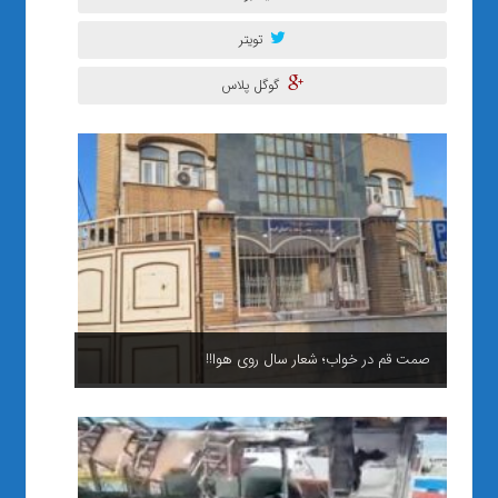
تویتر
گوگل پلاس
صمت قم در خواب؛ شعار سال روی هوا!!