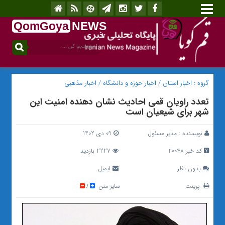
QomGoya
NEWS
.ir
گروه :
اخبار استان
/
اخبار حوزه و دانشگاه
/
اخبار مذهبی
تعدد راویان قمی احادیث نشان دهنده امنیت این
شهر برای شیعیان است
نویسنده :
مدیر مسئول
09 دی 1402
کد خبر 20048
2227 بازدید
بدون نظر
ایمیل
پرینت
سایز متن
/