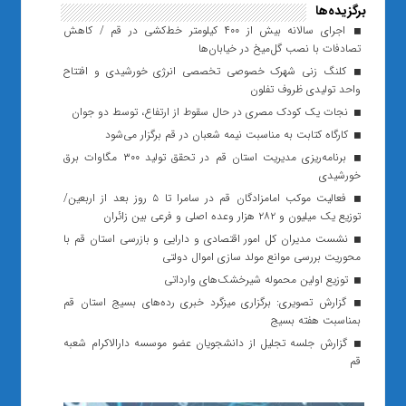
برگزیده‌ها
اجرای سالانه بیش از ۴۰۰ کیلومتر خط‌کشی در قم / کاهش
تصادفات با نصب گل‌میخ در خیابان‌ها
کلنگ زنی شهرک خصوصی تخصصی انرژی خورشیدی و افتتاح
واحد تولیدی ظروف تفلون
نجات یک کودک مصری در حال سقوط از ارتفاع، توسط دو جوان
کارگاه کتابت به مناسبت نیمه شعبان در قم برگزار می‌شود
برنامه‌ریزی مدیریت استان قم در تحقق تولید ۳۰۰ مگاوات برق
خورشیدی
فعالیت موکب امامزادگان قم در سامرا تا ۵ روز بعد از اربعین/
توزیع یک میلیون و ۲۸۲ هزار وعده اصلی و فرعی بین زائران
نشست مدیران کل امور اقتصادی و دارایی و بازرسی استان قم با
محوریت بررسی موانع مولد سازی اموال دولتی
توزیع اولین محموله شیرخشک‌های وارداتی
گزارش تصویری: برگزاری میزگرد خبری رده‌های بسیج استان قم
بمناسبت هفته بسیج
گزارش جلسه تجلیل از دانشجویان عضو موسسه دارالاکرام شعبه
قم