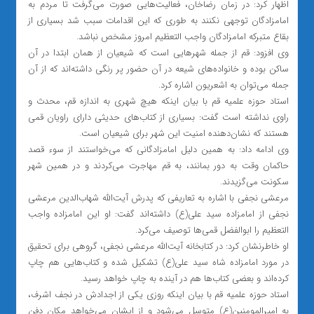
اظهار کرد: در زمان رضاخان، فعالیت‌هایی صورت می‌گرفت تا مردم به
امامزادگان توجهی نکنند به طوری که این اقدامات سبب شد بسیاری از
بقاع متبرکه امامزادگان واجب التعظیم امروز مشخص نباشد.
وی افزود: قم از جمله شهرهایی است که شیعیان از همان ابتدا در آن
ساکن بوده و خانواده‌های شیعه در آن حضور پر رنگی داشته‌اند که از آن
جمله می‌توان به اشعریون اشاره کرد.
استاد حوزه علمیه قم با بیان اینکه هیچ شهری به اندازه قم، محدث و
راوی نداشته است گفت: بسیاری از کتاب‌های حدیثی دارای راویان قمی
هستند که نشان‌دهنده امنیت این شهر برای شیعیان است.
وی ادامه داد: به همین دلیل امامزادگانی که می‌خواستند از سوء قصد
حاکمان وقت به دور بمانند، به قم مهاجرت می‌کردند و در همین شهر
سکونت می‌گزیدند.
مرعشی نجفی با اشاره به تعاریفی که پدرش آیت‌الله شهاب‌الدین مرعشی
نجفی از امامزاده سید علی(ع) داشته‌اند گفت: او این امامزاده واجب
التعظیم را ابوالفضل قمی‌ها توصیف می‌کرد.
او خاطرنشان کرد: در کتابخانه آیت‌الله مرعشی نجفی، گروهی برای تحقیق
در مورد امامزاده شاه سید علی(ع) تشکیل شده و کتاب‌هایی هم چاپ
کرده‌اند و بعضی کتاب‌ها هم در آینده به چاپ خواهد رسید.
استاد حوزه علمیه قم با بیان اینکه روزی یکی از اجدادش در نجف اشرف،
به امیرالمومنین(ع) متوسل می‌شود و از ایشان می‌خواهد مکان دفن