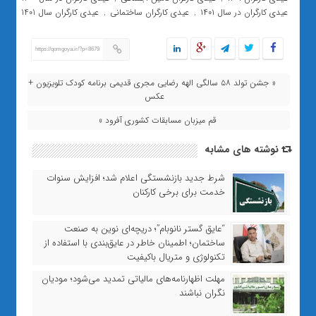
عیدی کارگران در سال ۱۴۰۱
عیدی کارگران ساختمانی
عیدی کارگران سال 1401
,
,
https://qomgoya.ir/?p=8679
« جشن تولد ۵٨ سالگی الهه رضایی مجری قدیمی برنامه کودک تلویزیون +
عکس
قم میزبان مسابقات کشوری آفرود »
نوشته های مشابه
شرط جدید بازنشستگی اعلام شد؛ افزایش سنوات
خدمت برای برخی کارکنان
“عایق گستر نانوبام”؛ دریچه‌ای نوین به صنعت
ساختمان؛ اطمینان خاطر در عایق‌بندی با استفاده از
تکنولوژی و متریال باکیفیت
مهلت اظهارنامه‌های مالیاتی تمدید می‌شود؛ مودیان
نگران نباشند