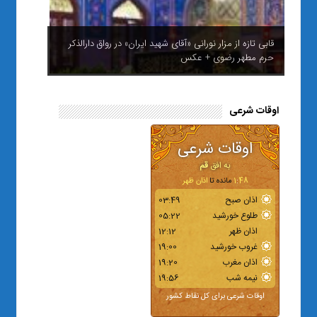
قابی تازه از مزار نورانی «آقای شهید ایران» در رواق دارالذکر
حرم مطهر رضوی + عکس
اوقات شرعی