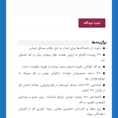
برگزیده‌ها
دعوت از دانشگاه‌ها برای کمک به حل نظام مسائل استان
۱۶۷ پرونده قاچاق به ارزش هشت هزار میلیارد ریال در قم تشکیل
شد
ابو الاء الولائی: هزینه تسلیم بسیار بیشتر از هزینه مقاومت است
۴۵ درصد مصدومان حوادث ترافیکی بهمن‌ در قم مربوط به
موتورسواران بود
شناسایی ۳۴ خانه مسافر غیرمجاز در قم/پذیرایی سالانه استان قم
از زائران ۳۵ کشور
اختصاص ۷۰۰ میلیارد تومان اوراق مشارکت برای مترو و نوسازی
اتوبوس شهری در قم
روز معلم و قدردانی حضوری معاون سواد آموزی قم از آموزش
دهندگان سواد