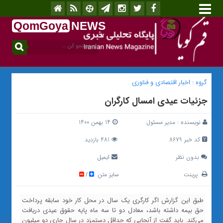
QomGoya
NEWS
.ir
گروه :
اخبار اقتصادی و فناوری
جزئیات عیدی امسال کارگران
نویسنده :
مدیر مسئول
14 بهمن 1400
کد خبر 8679
481 بازدید
بدون نظر
ایمیل
پرینت
سایز متن
/
طبق این گزارش اگر کارگری یک سال در محل کار خود سابقه پرداخت
حق بیمه داشته باشد، معادل دو تا سه ماه پایه حقوق عیدی دریافت
می‌کند. باید گفت از آنجایی که حداقل دستمزد در سال جاری دو میلیون