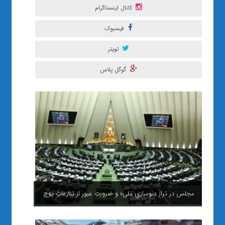
کانال اینستاگرام
فیسبوک
تویتر
گوگل پلاس
مجلس در ترازِ «نوسازیِ ملی» و ضرورتِ عبور از تنازعاتِ پوچ