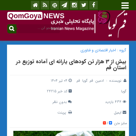
QomGoya
NEWS
.ir
گروه :
اخبار اقتصادی و فناوری
بیش از 3 هزار تن کودهای یارانه ای آماده توزیع در
استان قم
نویسنده :
ادمین قم گویا قم
04 تیر 1404
گویا
کد خبر 24215
434 بازدید
بدون نظر
ایمیل
پرینت
سایز متن
/