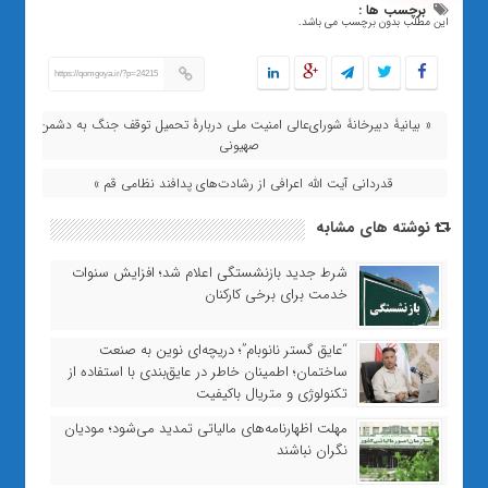
برچسب ها :
این مطلب بدون برچسب می باشد.
https://qomgoya.ir/?p=24215
« بیانیۀ دبیرخانۀ شورای‌عالی امنیت ملی دربارۀ تحمیل توقف جنگ به دشمن
صهیونی
قدردانی آیت الله اعرافی از رشادت‌های پدافند نظامی قم »
نوشته های مشابه
شرط جدید بازنشستگی اعلام شد؛ افزایش سنوات
خدمت برای برخی کارکنان
“عایق گستر نانوبام”؛ دریچه‌ای نوین به صنعت
ساختمان؛ اطمینان خاطر در عایق‌بندی با استفاده از
تکنولوژی و متریال باکیفیت
مهلت اظهارنامه‌های مالیاتی تمدید می‌شود؛ مودیان
نگران نباشند