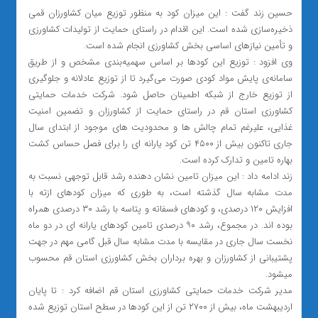
حسین زند گفت : این میزان کود به منظور توزیع میان کشاورزان قمی
ذخیره‌سازی شده است. این اقدام در راستای حمایت از تولیدات کشاورزی
و تأمین نیازهای اساسی بخش کشاورزی انجام شده است.
وی افزود : توزیع این کودها بر اساس سهمیه‌بندی مشخص و از طریق
سامانه‌ی پایش مواد کودی صورت می‌گیرد تا از توزیع عادلانه و جلوگیری
از توزیع خارج از شبکه اطمینان حاصل شود. شرکت خدمات حمایتی
کشاورزی استان قم در راستای حمایت از کشاورزان و تضمین امنیت
غذایی، علیرغم تمام چالش ها و محدودیت های موجود از ابتدای سال
جاری تاکنون بیش از ۴۵۰۰ تن کود یارانه ای را برای فصل حساس کشت
بهاره تامین و تدارک کرده است.
زند ادامه داد : این میزان تامین نشان دهنده رشد قابل توجهی نسبت به
مدت مشابه سال گذشته است، به طوری که میزان کودهای ازته با
افزایش ۱۲۰ درصدی، و کودهای فسفاته و پتاسه با رشد ۳۰ درصدی همراه
بوده اند. در مجموع، رشد ۹۰ درصدی تامین کودهای یارانه ای در دو ماه
نخست سال جاری در مقایسه با مدت مشابه سال قبل گامی مهم در جهت
پشتیبانی از کشاورزان و بهره برداران بخش کشاورزی استان قم محسوب
میشود.
مدیر شرکت خدمات حمایتی کشاورزی استان قم اضافه کرد : تا پایان
اردیبهشت ماه، بیش از ۲۷۰۰ تن از این کودها در سطح استان توزیع شده