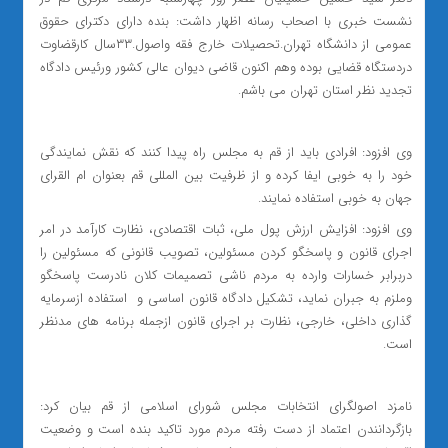
نشست خبری با اصحاب رسانه اظهار داشت: بنده دارای دکترای حقوق
عمومی از دانشگاه تهران.تحصیلات خارج فقه واصول.۳۳سال کارقضاوت
دردستگاه قضایی بوده وهم اکنون قاضی دیوان عالی کشور ورئیس دادگاه
تجدید نظر استان تهران می باشم.
وی افزود: افرادی باید از قم‌ به مجلس راه پیدا کنند که نقش نمایندگی
خود را به خوبی ایفا کرده و از ظرفیت بین المللی قم بعنوان ام القرای
جهان به خوبی استفاده نمایند.
وی افزود: افزایش ارزش پول ملی، ثبات اقتصادی، نظارت کارآمد در امر
اجرای قانون و پاسخگو کردن مسئولین، تصویب قانونی که مسئولین را
دربرابر خسارات وارده به مردم ناشی تصمیمات کلان نادرست پاسخگو
وملزم به جبران نماید، تشکیل دادگاه قانون اساسی و استفاده ازسرمایه
گذاری داخلی، خارجی، نظارت بر اجرای قانون ازجمله برنامه های مدنظر
است.
نامزد اصولگرای انتخابات مجلس شورای اسلامی‌ از قم بیان کرد:
بازگردانندن اعتماد از دست رفته مردم مورد تاکید بنده است و وضعیت