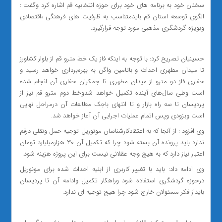
سخنان خود به برنامه های خود برای حوزه انتخابیه قم اشاره کرد وگفت :
الگوی توسعه استان قم بایدمتناسب به ظرفیت های فرهنگی ،اقتصادی
وبویژه گردشگری مذهبی مورد توجه قرارگیرد.
حسینیان تصریح کرد: با توجه به اینکه فاز یک خط مترو قم از بلوار کشاورز
تا میدان مطهری احداث و باتامین واگن به بهره‌برداری خواهد رسید و
حفاری فاز دو مترو از میدان مطهری تا جمکران حفاری آن انجام شده
است وطی سال‌های آینده تکمیل خواهد شدوخط دوم مترو قم نیز از
پردیسان تا سه راه بازار و تا انتهای باجک مطالعات آن درمراحل نهایی
است وبزودی وپس اتمام عملیات اجرایی آن آعاز خواهد شد.
وی افزود : از آنجا که به اعتقادکارشناسان مونوریل توجیه حمل ونقلی درقم
ندارد باید پرونده آن بسته شود چرا که تکمیل آن ۳۰ هزارمیلیارد تومان
اعتبار نیاز دارد که به هیچ وجه عقلانی نیست برای این پروژه هزینه شود.
وی ادامه داد: باید با تغییر کاربری از ابنیه احداث شده برای مونوریل
درحوزه گردشگری استفاده شود وراهکار تکمیل وادامه آن تا پردیسان
بایداز فکر مسئولان خارج شود چرا هیچ توجیه ای ندارد.