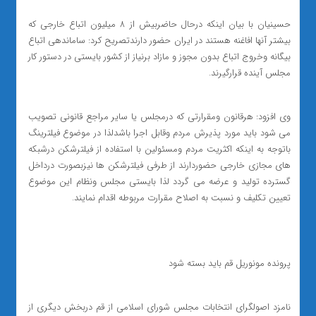
حسینیان با بیان اینکه درحال حاضربیش از ۸ میلیون اتباع خارجی که
بیشتر آنها افاغنه هستند در ایران حضور دارندتصریح کرد: ساماندهی اتباع
بیگانه وخروج اتباع بدون مجوز و مازاد برنیاز از کشور بایستی در دستور کار
مجلس آینده قرارگیرند.
وی افزود: هرقانون ومقرارتی که درمجلس یا سایر مراجع قانونی تصویب
می شود باید مورد پذیرش مردم وقابل اجرا باشدلذا در موضوع فیلترینگ
باتوجه به اینکه اکثریت مردم ومسئولین با استفاده از فیلترشکن درشبکه
های مجازی خارجی حضوردارند از طرفی فیلترشکن ها نیزبصورت درداخل
گسترده تولید و عرضه می گردد لذا بایستی مجلس ونظام این موضوع
تعیین تکلیف و نسبت به اصلاح مقرارت مربوطه اقدام نمایند.
پرونده مونوریل قم باید بسته شود
نامزد اصولگرای انتخابات مجلس شورای اسلامی‌ از قم دربخش دیگری از