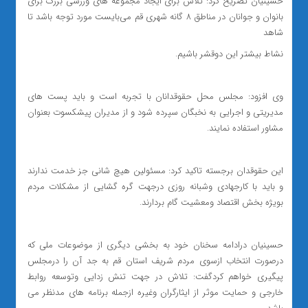
حسینیان تصریح کرد: تلاش برای ایجاد مجموعه های ورزشی بزرگ برای
بانوان و جوانان در مناطق ۸ گانه شهری قم می‌بایست مورد توجه باشد تا
شاهد
نشاط بیشتر این دوقشر باشیم.
وی افزود: مجلس محل حقوقدانان با تجربه است و باید پست های
مدیریتی و اجرایی به نخبگان سپرده شود و از مدیران پیشکسوت بعنوان
مشاور استفاده نمایند.
این حقوقدان برجسته تاکید کرد: مسئولین هیچ شانی جز خدمت ندارند
و باید با کارجهادی وشبانه روزی درجهت گره گشایی از مشکلات مردم
بویژه بخش اقتصاد ومعشیت گام بردارند.
حسینیان درادامه سخنان خود به بخشی دیگری از موضوعات ملی که
درصورت انتخاب ازسوی مردم شریف استان قم به جد آن را درمجلس
پیگیری خواهم کردگفت: تلاش در جهت تنش زدایی وتوسعه روابط
خارجی و حمایت موثر از ایثارگران وغیره ازجمله برنامه های مدنظر می