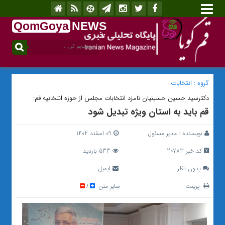
QomGoya
NEWS
.ir
گروه :
انتخابات
دکترسید حسین حسینیان نامزد انتخابات مجلس از حوزه انتخابیه قم:
قم باید به استان ویژه تبدیل شود
نویسنده :
مدیر مسئول
09 اسفند 1402
کد خبر 20783
533 بازدید
بدون نظر
ایمیل
پرینت
سایز متن
/