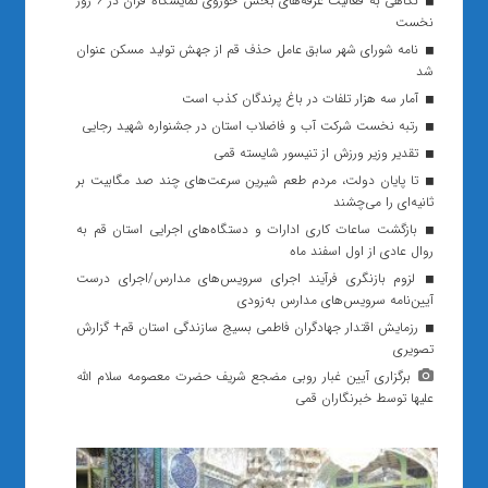
نگاهی به فعالیت غرفه‌های بخش حوزوی نمایشگاه قرآن در ۶ روز
نخست
نامه شورای شهر سابق عامل حذف قم از جهش تولید مسکن عنوان
شد
آمار سه هزار تلفات در باغ پرندگان کذب است
رتبه نخست شرکت آب و فاضلاب استان در جشنواره شهید رجایی
تقدیر وزیر ورزش از تنیسور شایسته قمی
تا پایان دولت، مردم طعم شیرین سرعت‌های چند صد مگابیت بر
ثانیه‌ای را می‌چشند
بازگشت ساعات کاری ادارات و دستگاه‌های اجرایی استان قم به
روال عادی از اول اسفند ماه
لزوم بازنگری فرآیند اجرای سرویس‌های مدارس/اجرای درست
آیین‌نامه سرویس‌های مدارس به‌زودی
رزمایش اقتدار جهادگران فاطمی بسیج سازندگی استان قم+ گزارش
تصویری
برگزاری آیین غبار روبی مضجع شریف حضرت معصومه سلام الله
علیها توسط خبرنگاران قمی