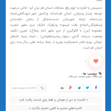
باشد.
حسینیان با اشاره به لزوم رفع مشکلات استان قم بیان کرد: تلاش درجهت
توسعه پایدار ومتوازن استان قم،احداث وتکمیل شهر فرودگاهی،ایجاد
بندرخشک ،ایجاد شهرستان جدیدمتشکل از بخش خلجستان
وسلفچگان،اصلاح بافت فرسوده وترافیک اطراف حرم مطهر حضرت
معصومه (س) با الگوگیری از حرم مطهر امام رضا(ع)، تعیین تکلیف
وضعیت سرمایه گذاری دربلوار پیامبراعظم(ص) ، ایجاد زمینه اشتغال
جوانان بویژه قشر تحصیلکرده وغیره از جمله برنامه های دیگر بنده برای
استان قم است.
0
برچسب ها :
این مطلب بدون برچسب می باشد.
https://qomgoya.ir/?p=20783
« کاندیدا به دور از هیجان و فقط برای خدمت رقابت کنند
کاندیداهای محترم به قانون احترام بگذارند »