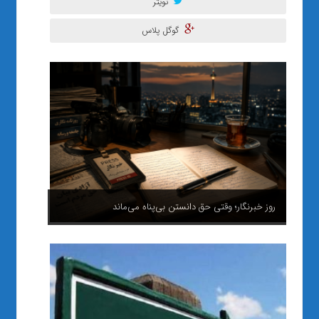
تویتر
گوگل پلاس
مجلس در ترازِ «نوسازیِ ملی» و ضرورتِ عبور از تنازعاتِ پوچ