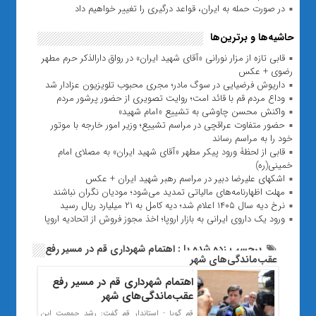
در صورت حمله به ایران، قواعد درگیری را تغییر خواهیم داد
حاشیه‌ها و برترین‌ها
قابی تازه از مزار نورانی «آقای شهید ایران» در رواق دارالذکر حرم مطهر
رضوی + عکس
داریوش فرضیایی در سوگ مادر؛ مجری محبوب تلویزیون عزادار شد
وداع مردم قم با قائد امت؛ روایت تصویری از حضور پرشور مردم
واکنش محسن چاوشی به تشییع «امام شهید»
حضور متفاوت عراقچی در مراسم تشییع؛ وزیر امور خارجه با موتور
خود را به مراسم رساند
قابی از لحظۀ ورود پیکر مطهر «آقای شهید ایران» به مصلای امام
خمینی(ره)
اشکهای علیرضا دبیر در مراسم رهبر شهید ایران + عکس
مهلت اظهارنامه‌های مالیاتی تمدید می‌شود؛ مودیان نگران نباشند
نرخ دیه سال ۱۴۰۵ اعلام شد؛ دیه کامل به ۲۱ میلیارد ریال رسید
ورود یک داروی ایرانی به بازار اروپا؛ اخذ مجوز فروش از اتحادیه اروپا
برچسب زده شده با : اهتمام شهرداری قم در مسیر رفع
عقب‌ماندگی‌های شهر
اهتمام شهرداری قم در مسیر رفع
عقب‌ماندگی‌های شهر
قم گویا - استاندار قم گفت: رشد جمعیت این