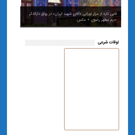
قابی تازه از مزار نورانی «آقای شهید ایران» در رواق دارالذکر
حرم مطهر رضوی + عکس
اوقات شرعی