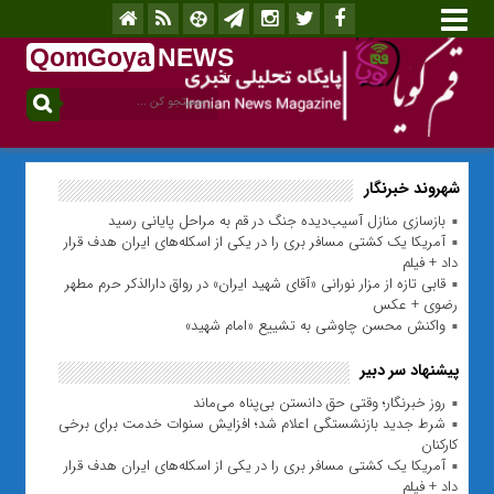
QomGoya
NEWS
.ir
شهروند خبرنگار
بازسازی منازل آسیب‌دیده جنگ در قم به مراحل پایانی رسید
آمریکا یک کشتی مسافر بری را در یکی از اسکله‌های ایران هدف قرار
داد + فیلم
قابی تازه از مزار نورانی «آقای شهید ایران» در رواق دارالذکر حرم مطهر
رضوی + عکس
واکنش محسن چاوشی به تشییع «امام شهید»
پیشنهاد سر دبیر
روز خبرنگار؛ وقتی حق دانستن بی‌پناه می‌ماند
شرط جدید بازنشستگی اعلام شد؛ افزایش سنوات خدمت برای برخی
کارکنان
آمریکا یک کشتی مسافر بری را در یکی از اسکله‌های ایران هدف قرار
داد + فیلم