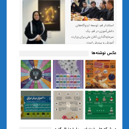
استاندار قم: توسعه اردوگاه‌های
دانش‌آموزی در قم، یک
سرمایه‌گذاری کلان ملی برای وزارت
آموزش و پرورش است
عکس نوشته‌ها
«صبر و اعتماد؛ روایت معلمی که
نسل Z را از بی‌هدفی به خودباوری
رساند / از یک کلاس ساده در قم تا
حضور مشترک معلم و هنرجویان
در مهم‌ترین گالری قرآنی هوش
مصنوعی تهران