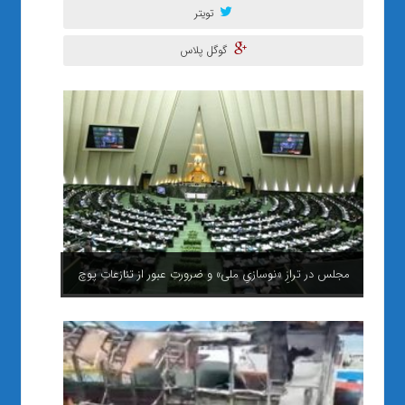
تویتر
گوگل پلاس
مجلس در ترازِ «نوسازیِ ملی» و ضرورتِ عبور از تنازعاتِ پوچ