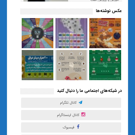
آموزش و پرورش است
عکس نوشته‌ها
«صبر و اعتماد؛ روایت معلمی که
نسل Z را از بی‌هدفی به خودباوری
رساند / از یک کلاس ساده در قم تا
حضور مشترک معلم و هنرجویان
در مهم‌ترین گالری قرآنی هوش
مصنوعی تهران
در شبکه‌های اجتماعی ما را دنبال کنید
کانال تلگرام
کانال اینستاگرام
فیسبوک