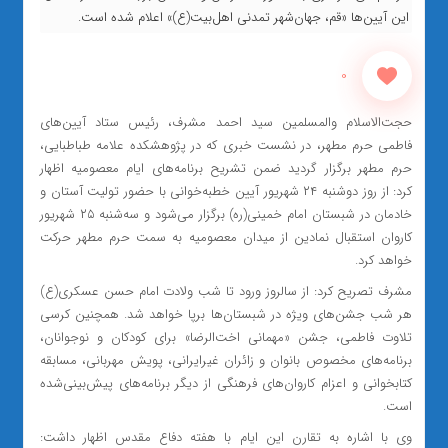
این آیین‌ها «قم، جهان‌شهر تمدنی اهل‌بیت(ع)» اعلام شده است.
0
حجت‌الاسلام والمسلمین سید احمد مشرف، رئیس ستاد آیین‌های
فاطمی حرم مطهر، در نشست خبری که در پژوهشکده علامه طباطبایی،
حرم مطهر برگزار گردید ضمن تشریح برنامه‌های ایام معصومیه اظهار
کرد: از روز دوشنبه ۲۴ شهریور آیین خطبه‌خوانی با حضور تولیت آستان و
خادمان در شبستان امام خمینی(ره) برگزار می‌شود و سه‌شنبه ۲۵ شهریور
کاروان استقبال نمادین از میدان معصومیه به سمت حرم مطهر حرکت
خواهد کرد.
مشرف تصریح کرد: از سالروز ورود تا شب ولادت امام حسن عسکری(ع)
هر شب جشن‌های ویژه در شبستان‌ها برپا خواهد شد. همچنین کرسی
تلاوت فاطمی، جشن «مهمانی اخت‌الرضا» برای کودکان و نوجوانان،
برنامه‌های مخصوص بانوان و زائران غیرایرانی، پویش مهربانی، مسابقه
کتابخوانی و اعزام کاروان‌های فرهنگی از دیگر برنامه‌های پیش‌بینی‌شده
است.
وی با اشاره به تقارن این ایام با هفته دفاع مقدس اظهار داشت: