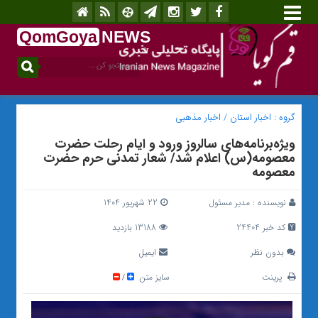
QomGoya
NEWS
.ir
گروه :
اخبار استان
/
اخبار مذهبی
ویژه‌برنامه‌های سالروز ورود و ایام رحلت حضرت
معصومه(س) اعلام شد/ شعار تمدنی حرم حضرت
معصومه
نویسنده :
مدیر مسئول
22 شهریور 1404
کد خبر 24404
13188 بازدید
بدون نظر
ایمیل
پرینت
سایز متن
/