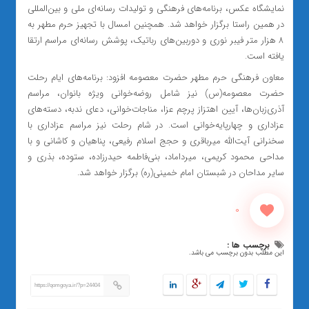
نمایشگاه عکس، برنامه‌های فرهنگی و تولیدات رسانه‌ای ملی و بین‌المللی
در همین راستا برگزار خواهد شد. همچنین امسال با تجهیز حرم مطهر به
۸ هزار متر فیبر نوری و دوربین‌های رباتیک، پوشش رسانه‌ای مراسم ارتقا
یافته است.
معاون فرهنگی حرم مطهر حضرت معصومه افزود: برنامه‌های ایام رحلت
حضرت معصومه(س) نیز شامل روضه‌خوانی ویژه بانوان، مراسم
آذری‌زبان‌ها، آیین اهتزاز پرچم عزا، مناجات‌خوانی، دعای ندبه، دسته‌های
عزاداری و چهارپایه‌خوانی است. در شام رحلت نیز مراسم عزاداری با
سخنرانی آیت‌الله میرباقری و حجج اسلام رفیعی، پناهیان و کاشانی و با
مداحی محمود کریمی، میرداماد، بنی‌فاطمه حیدرزاده، ستوده، بذری و
سایر مداحان در شبستان امام خمینی(ره) برگزار خواهد شد.
0
برچسب ها :
این مطلب بدون برچسب می باشد.
https://qomgoya.ir/?p=24404