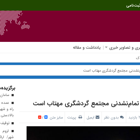
بت‌نامی
ی و تصاویر خبری
یادداشت و مقاله
ارکنان
م‌نشدنی مجتمع گردشگری مهتاب است
برگزیده‌ه
سامان ۱ با موفقیت در مدار قرار گ
تمام‌نشدنی مجتمع گردشگری مهتاب است
عمده م
راه و شهر
بالادستی
بدون نظر
ایمیل
پرینت
سایز متن
/
توقیف د
لزوم ا