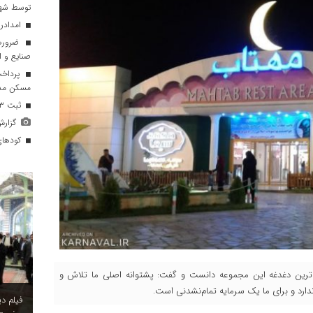
توسط شهر
امدادرس
ضرورت 
صنایع و ا
مسکن مددج
ثبت ۸٫۳ میلی‌متر بارش باران در قم
گزارش تصو
کودهای 
‌ترین دغدغه این مجموعه دانست و گفت: پشتوانه اصلی ما تلاش و
ارد و برای ما یک سرمایه تمام‌نشدنی است.