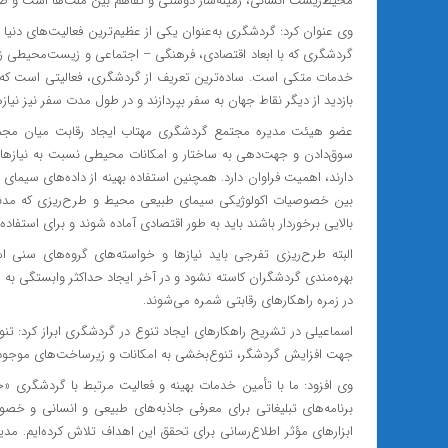
محیط‌زیست انسانی، زمینه‌ساز دوستی و تفاهم بین ملت‌ها است و صلح 
وی عنوان کرد: گردشگری به‌عنوان یکی از عظیم‌ترین فعالیت‌های دنیا ب
گردشگری که با ابعاد اقتصادی، فرهنگی – اجتماعی و زیست‌محیطی زند
خدمات متکی است. ساده‌ترین تعریف از گردشگری، فعالیتی است که 
بازدید از دیگر نقاط جهان به سفر بپردازند و در طول مدت سفر نیز نیا
عضو هیئت مدیره مجتمع گردشگری مهتاب ایجاد رقابت میان مجموع
سوق‌دادن و جهت‌دهی به ساختار و امکانات محیطی نسبت به نیازها و 
دارند، اهمیت فراوان دارد. همچنین استفاده بهینه از داده‌های سیمای 
بین خصوصیات اکولوژیکی سیمای طبیعی محیط و طرح‌ریزی که مدنظر 
بالایی برخوردار باشند باید به طور اقتصادی آماده شوند و برای استفا
البته طرح‌ریزی تفرجی باید نیازها و خواسته‌های گروه‌های سنی اس
بهره‌مندی گردشگران کاسته نشود و در آخر ایجاد حداکثر وابستگی ب
در زمره راهکارهای رقابتی شمره می‌شوند.
اسماعیلی در تشریح راهکارهای ایجاد تنوع در گردشگری ابراز کرد: 
جهت افزایش گردشگر، تنوع‌بخشی به امکانات و زیرساخت‌های موجود
وی افزود: ما با تأمین خدمات بهینه و فعالیت مرتبط با گردشگری 
برنامه‌های تبلیغاتی برای معرفی جاذبه‌های طبیعی و انسانی و خصو
ابزارهای مؤثر اطلاع‌رسانی برای تحقق این اهداف تلاش کرده‌ایم. 