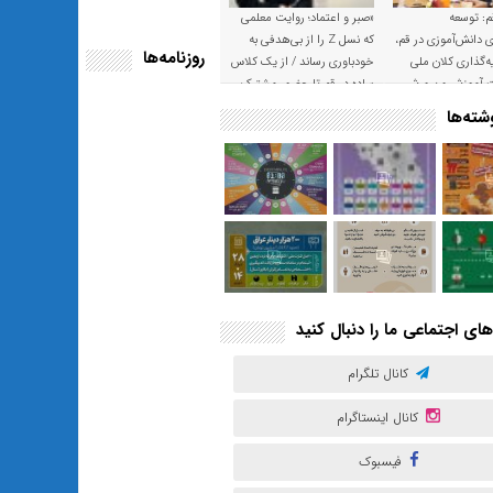
م: توسعه
«صبر و اعتماد؛ روایت معلمی
ی دانش‌آموزی در قم،
که نسل Z را از بی‌هدفی به
روزنامه‌ها
‌گذاری کلان ملی
خودباوری رساند / از یک کلاس
ت آموزش و پرورش
ساده در قم تا حضور مشترک
معلم و هنرجویان در مهم‌ترین
ته‌ها
گالری قرآنی هوش مصنوعی
تهران
های اجتماعی ما را دنبال کنید
کانال تلگرام
کانال اینستاگرام
فیسبوک