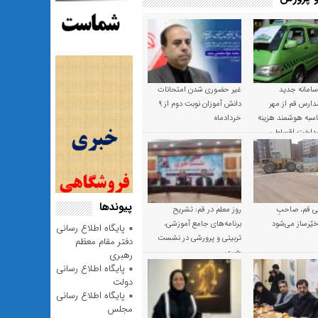
 سامانه جدید
غیر حضوری شدن امتحانات
ارس قم از مهر
دانش آموزان نوبت دوم از ۹
 محاسبه هوشمند هزینه
خردادماه
پرداخت اقساطی
پیوندها
 قم، صاحبِ
روز معلم در قم: تشریح
یّرساز می‌شود
برنامه‌های جامع آموزشی،
پایگاه اطلاع رسانی
تربیتی و پرورشی در نشست
دفتر مقام معظم
خبری
رهبری
پایگاه اطلاع رسانی
دولت
پایگاه اطلاع رسانی
مجلس