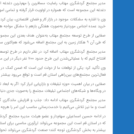
مدیر مجتمع گردشگری مهتاب رضایت مسافرین را مهم‌ترین دغدغه ا
دغدغه این مجموعه است که همواره در اولویت قرار گرفته و تمامی امو
وی با اشاره به مشکلات موجود در بازار کار و فضای اقتصادی، بیان کر
خرید عمده اجناس موردنیاز به‌صورت هفتگی بازهم با مشکل مواجه ه
صفایی از طرح توسعه مجتمع مهتاب به‌عنوان هدف بعدی این مجموعه 
که طی آن ۹ هکتار زمین به این مجتمع اضافه می‌شود که هم‌اکنون سه هکتار آن موجود است.
مدیر مجتمع گردشگری مهتاب اضافه کرد: در نظر داریم در طرح توسعه عل
افتتاح کنیم که با عملیاتی‌شدن این طرح حدود ۷۰۰ نفر دیگر در این مجتمع مشغول به کار می‌شوند.
وی تأکید کرد: یکی از توقعات ما از دولت این است که ضمن کمک در فر
فعال‌ترین مجتمع‌های بین‌راهی استان قم است و توقع می‌رود بیشتر م
صفایی در بیان اهمیت حوزه تبلیغات و بازاریابی ابراز کرد: اگر به ابعا
در وبگاه‌ها و شبکه‌های اجتماعی تبلیغات مجتمع را به‌صورت جدی دنبال
مدیر مجتمع گردشگری مهتاب ادامه داد: جذب و افزایش ماندگاری گ
است و ما نیز تلاش می‌کنیم با خدمت‌رسانی مناسب این امر را هرچه ب
در ادامه حسین اسماعیلی سهام‌دار و عضو هیئت مدیره مجتمع گردشگر
که در استان قم است این مجموعه می‌تواند ارزآوری مناسبی برای استا
بیشتر به بخش گردشگری توجه کنند؛ صنعت گردشگری می‌تواند تحول ز