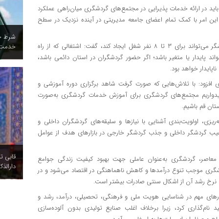
 باید در ارائه خدمات پذیرایی در مجتمع‌های گردشگری میان‌راهی عملکرد
که این امر با کمک تمام اعضای جامعه مدیریتی در آینده نزدیک در سطح
آمریکا
عضو هیئت مدیره مجتمع گردشگری مهتاب با بیان اینکه هر گردشگر می‌تواند برای ۳ تا ۸ نفر شغل ایجاد کند، گفت: اشتغالی که از راه
ایران ه
ند پایدار یا متغیر باشد؛ اگر حضور گردشگران در استان دائمی باشد،
ناپایدار خواهد بود.
 افزود: با تلاش‌هایی که صورت گرفت شاهد برگزاری دوره آموزشی و
یدواریم مجتمع‌های گردشگری برای آموزش خدمات گردشگری به‌صورت
ان قم باشیم.
زی، اولویت‌بندی آشنایی با نیازها و سلیقه‌های گردشگران داخلی و
رغیب گردشگر داخلی و جذب گردشگر خارجی در بازارهای هدف از عوامل
وداع م
عاصر، گردشگری به‌عنوان عاملی جهت بهبود کیفیت زندگی جوامع
پرشور 
گری موجب تنوع درآمدها و کاهش ناهماهنگی در اقتصاد می‌شود و در
ه نرخ رشد آن از اشکال سنتی صادرات بیشتر است.
زارهای مهم در شناسایی هویت ملی و فرهنگی، تحصیلی، درآمد، رشد و
ام‌گذاری کرد، زیرا برخلاف اغلب صنایع تولیدی بدون آلوده‌سازی