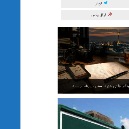
تویتر
گوگل پلاس
ر ترازِ «نوسازیِ ملی» و ضرورتِ عبور از
ِ پوچ