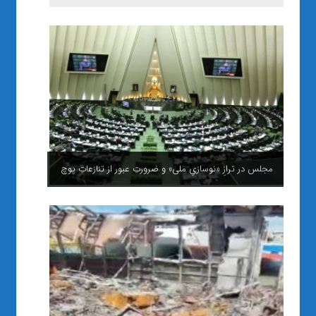
مجلس در ترازِ «نوسازیِ ملی» و ضرورتِ عبور از تنازعاتِ پوچ