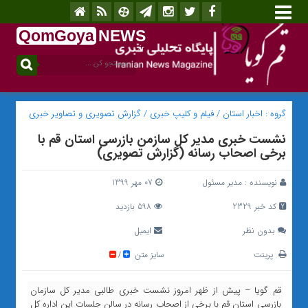
QomGoya
NEWS
.ir
گروه :
اخبار استان
/
فیلم و کلیپ خبری
/
گزارش تصویری و تصاویر خبری
نشست خبری مدیر کل سازمن بازرسی استان قم با
برخی اصحاب رسانه (گزارش تصویری)
نویسنده :
مدیر مسئول
07 مهر 1399
کد خبر 2329
598 بازدید
بدون نظر
ایمیل
پرینت
سایز متن
/
قم گویا – پیش از ظهر امروز نشست خبری طالبی مدیر کل سازمان
بازرسی استان قم با برخی از اصحاب رسانه در سالن جلسات این اداره کل