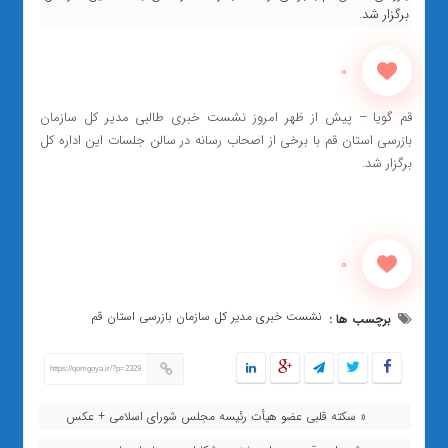
برگزار شد.
0
قم گویا – پیش از ظهر امروز نشست خبری طالبی مدیر کل سازمان
بازرسی استان قم با برخی از اصحاب رسانه در سالن جلسات این اداره کل
برگزار شد.
0
نشست خبری مدیر کل سازمان بازرسی استان قم
برچسب ها :
https://qomgoya.ir/?p=2329
« سکته قلبی عضو هیأت رئیسه مجلس شورای اسلامی + عکس