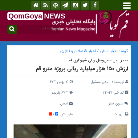
QomGoya
NEWS
.ir
گروه :
اخبار استان
/
اخبار اقتصادی و فناوری
مدیرعامل حمل‌ونقل ریلی شهرداری قم:
ارزش ۱۵۰ هزار میلیارد ریالی پروژه مترو قم
نویسنده :
مدیر مسئول
01 بهمن 1403
کد خبر 23046
673 بازدید
بدون نظر
ایمیل
پرینت
سایز متن
/