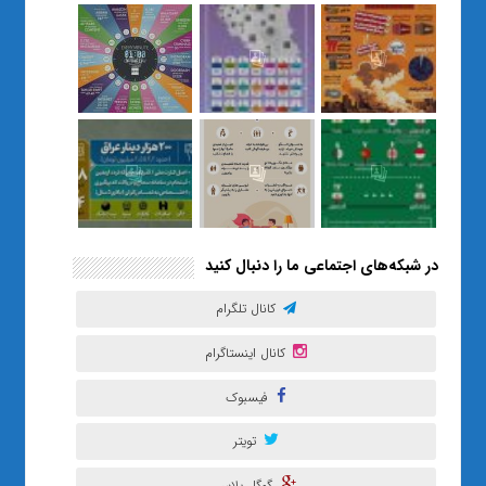
نسل Z را از بی‌هدفی به خودباوری
رساند / از یک کلاس ساده در قم تا
حضور مشترک معلم و هنرجویان
در مهم‌ترین گالری قرآنی هوش
مصنوعی تهران
در شبکه‌های اجتماعی ما را دنبال کنید
کانال تلگرام
کانال اینستاگرام
فیسبوک
تویتر
گوگل پلاس