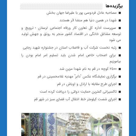
برگزیده‌ها
مصاحبه عادل فردوسی پور با علیرضا جهان بخش
شهدا در همین دنیا هم منشا اثر هستند
سرپرست اداره کل تعاون کار ورفاه اجتماعی لرستان ؛ ترویج و
توسعه مشاغل خانگی در اقتصاد کشور منجر به رونق و جهش تولید
می شود
رتبه نخست شرکت آب و فاضلاب استان در جشنواره شهید رجایی
برای اصحاب خاص امام شدن باید تسلیم امر امام بودن را
بیاموزیم
۲۵۰۰ کوچه در قم به نام شهدا مزین شد
برگزاری نمایشگاه عکس “دابر” مهدیه غلامحسینی در قم
اجرای طرح مقابله با اراذل و اوباش در قم
تاکسیرانی کمترین حمایت دولتی را دریافت کرده است
اجرای شصت کیلومتر خط انتقال آب فضای سبز در شهر قم