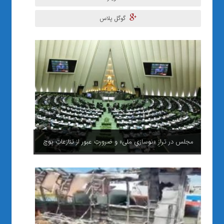
گوگل پلاس
مجلس در ترازِ «نوسازیِ ملی» و ضرورتِ عبور از تنازعاتِ پوچ