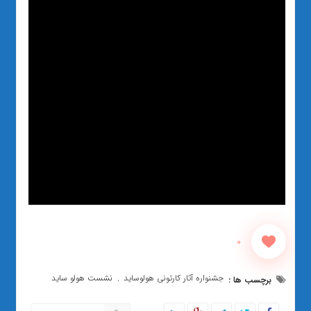
0
جشنواره آثار کارتونی هولوساید
نشست هولو ساید
برچسب ها :
,