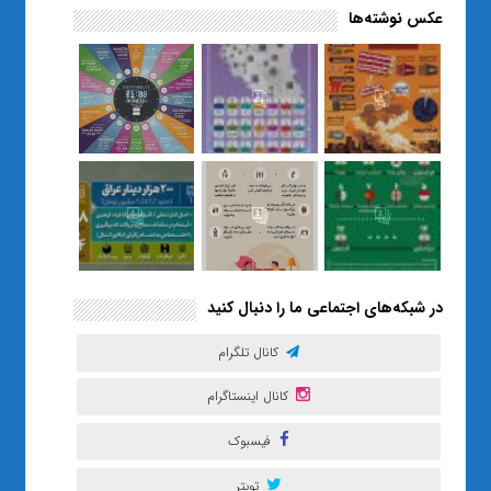
عکس نوشته‌ها
«صبر و اعتماد؛ روایت معلمی که
نسل Z را از بی‌هدفی به خودباوری
رساند / از یک کلاس ساده در قم تا
حضور مشترک معلم و هنرجویان
در مهم‌ترین گالری قرآنی هوش
مصنوعی تهران
در شبکه‌های اجتماعی ما را دنبال کنید
کانال تلگرام
کانال اینستاگرام
فیسبوک
تویتر