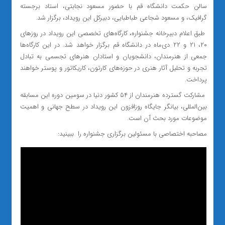
سالن حکمت دانشگاه قم با حضور مسعود نجابتی، استاد برجسته
گرافیک، و مسعود شجاعی طباطبایی، دبیرکل این رویداد، برگزار شد.
طبق اعلام دبیرخانه جشنواره، کارگاه‌های تخصصی این رویداد در روزهای
۲۰، ۲۱ و ۲۲ دی‌ماه در دانشگاه قم برگزار خواهد شد. در این کارگاه‌ها
جمعی از هنرمندان، دانشجویان و استادان هنرهای تجسمی به تبادل
تجربه و تحلیل آثار هنری در حوزه‌های کارتون، کاریکاتور و پوستر خواهند
پرداخت.
مشارکت گسترده هنرمندان از ۵۴ کشور دنیا در سومین دوره این مسابقه
بین‌المللی، بیانگر جایگاه روزافزون این رویداد در سطح جهانی و اهمیت
موضوعات مورد بحث آن است.
مصاحبه اختصاصی با مسئولین برگزاری جشنواره را ببینید: