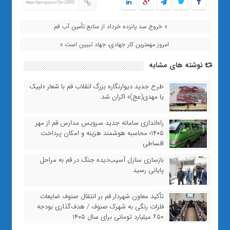
https://qomgoya.ir/?p=22955
« خروج سد پانزده خرداد از منابع تأمین آب قم
امروز مهمترین کار جهادی، جهاد تبیین است »
نوشته های مشابه
طرح جدید دیوارنگاره بزرگ انقلاب قم با شعار «لبیک
یا مهدی(عج)» اکران شد.
راه‌اندازی سامانه جدید سرویس مدارس قم از مهر
۱۴۰۵؛ محاسبه هوشمند هزینه و امکان پرداخت
اقساطی
بازسازی منازل آسیب‌دیده جنگ در قم به مراحل
پایانی رسید
تأکید معاون شهردار قم بر انتقال صنوف ضایعات
فلزات رنگی به شهرک صنوف / هدف‌گذاری بودجه
۶۵۰ میلیارد تومانی برای سال ۱۴۰۵