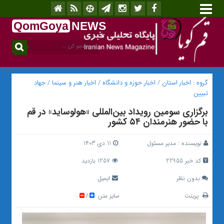
QomGoya
NEWS
.ir
گروه :
اخبار استان
/
اخبار حوزه و دانشگاه
/
اخبار هنر و سینما
/
جهاد
تبیین
برگزاری سومین رویداد بین‌المللی «هولوساید» در قم
با حضور هنرمندان ۵۴ کشور
نویسنده :
مدیر مسئول
11 دی 1403
کد خبر 22955
1257 بازدید
بدون نظر
ایمیل
پرینت
سایز متن
/