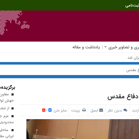
بت‌نامی
ی و تصاویر خبری
یادداشت و مقاله
برگزیده‌ه
معاون ا
جهش تولی
از جشنو
بدون نظر
ایمیل
پرینت
سایز متن
/
عزم جد
محدودیتی 
ساحلی 
ایرانی مقا