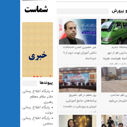
 پرورش
 سامانه جدید
غیر حضوری شدن امتحانات
ارس قم از مهر
دانش آموزان نوبت دوم از ۹
 محاسبه هوشمند هزینه
خردادماه
پرداخت اقساطی
پیوندها
پایگاه اطلاع رسانی
 قم، صاحبِ
روز معلم در قم: تشریح
دفتر مقام معظم
یّرساز می‌شود
برنامه‌های جامع آموزشی،
رهبری
تربیتی و پرورشی در نشست
پایگاه اطلاع رسانی
خبری
دولت
پایگاه اطلاع رسانی
مجلس