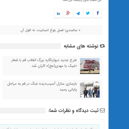
این مطلب بدون برچسب می باشد.
« سالمندی؛ فصل بلوغ انسانیت، نه افول آن
نوشته های مشابه
طرح جدید دیوارنگاره بزرگ انقلاب قم با شعار
«لبیک یا مهدی(عج)» اکران شد.
بازسازی منازل آسیب‌دیده جنگ در قم به مراحل
پایانی رسید
ثبت دیدگاه و نظرات شما: