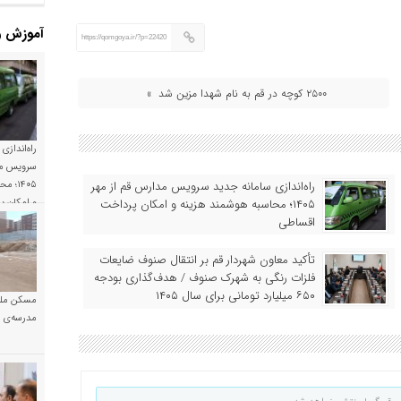
آموزش و
https://qomgoya.ir/?p=22420
۲۵۰۰ کوچه در قم به نام شهدا مزین شد »
راه‌اندازی
سرویس مد
راه‌اندازی سامانه جدید سرویس مدارس قم از مهر
۱۴۰۵؛
۱۴۰۵؛ محاسبه هوشمند هزینه و امکان پرداخت
و امکان 
اقساطی
تأکید معاون شهردار قم بر انتقال صنوف ضایعات
فلزات رنگی به شهرک صنوف / هدف‌گذاری بودجه
۶۵۰ میلیارد تومانی برای سال ۱۴۰۵
مسکن ملی
مدرسه‌ی خ