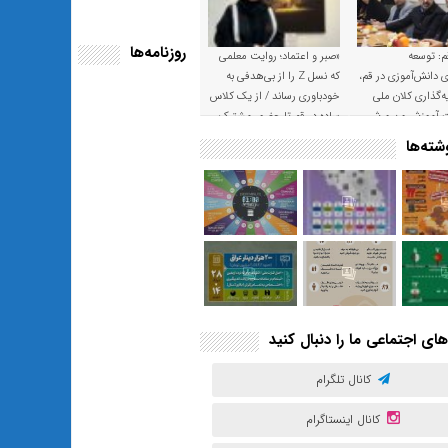
روزنامه‌ها
م: توسعه
«صبر و اعتماد؛ روایت معلمی
ی دانش‌آموزی در قم،
که نسل Z را از بی‌هدفی به
‌گذاری کلان ملی
خودباوری رساند / از یک کلاس
ت آموزش و پرورش
ساده در قم تا حضور مشترک
معلم و هنرجویان در مهم‌ترین
ته‌ها
گالری قرآنی هوش مصنوعی
تهران
های اجتماعی ما را دنبال کنید
کانال تلگرام
کانال اینستاگرام