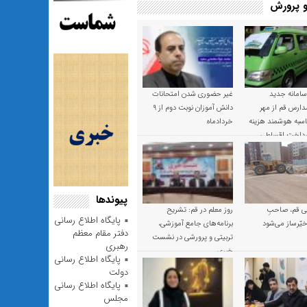
 پرورش
 سامانه جدید
غیر حضوری شدن امتحانات
ارس قم از مهر
دانش آموزان نوبت دوم از ۹
 محاسبه هوشمند هزینه
خردادماه
پرداخت اقساطی
پیوندها
 قم، صاحبِ
روز معلم در قم: تشریح
پایگاه اطلاع رسانی
یّرساز می‌شود
برنامه‌های جامع آموزشی،
دفتر مقام معظم
تربیتی و پرورشی در نشست
رهبری
خبری
پایگاه اطلاع رسانی
دولت
پایگاه اطلاع رسانی
مجلس