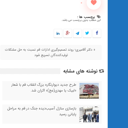
0
برچسب ها :
این مطلب بدون برچسب می باشد.
« دکتر آقامیری؛ روند تصمیم‌گیری ادارات قم نسبت به حل مشکلات
تولیدکنندگان تسریع شود
نوشته های مشابه
طرح جدید دیوارنگاره بزرگ انقلاب قم با شعار
«لبیک یا مهدی(عج)» اکران شد.
بازسازی منازل آسیب‌دیده جنگ در قم به مراحل
پایانی رسید