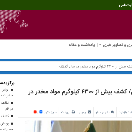
بت‌نامی
ی و تصاویر خبری
یادداشت و مقاله
مخدر در سال گذشته
برگزیده‌ه
وزیر ا
عزم جدی دادستانی در مبارزه با خرده فروشان/ کشف بیش از ۴۳۰۰ کیلوگرم مواد مخدر در
حضرت معص
تفاهم 
در قم
بدون نظر
ایمیل
پرینت
سایز متن
/
کشف ۵ هزار نخ سیگار قاچاق در قم
پویش کت
صحیفه سج