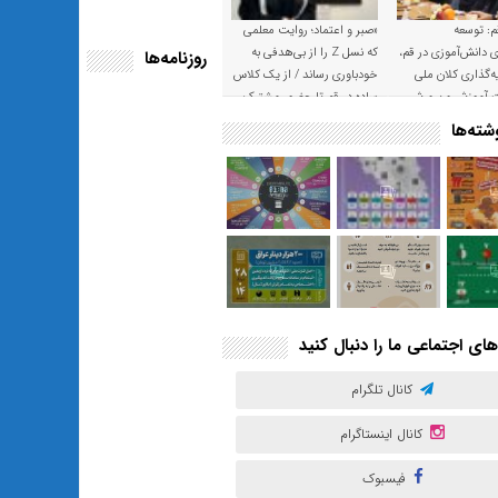
م: توسعه
«صبر و اعتماد؛ روایت معلمی
ی دانش‌آموزی در قم،
که نسل Z را از بی‌هدفی به
روزنامه‌ها
‌گذاری کلان ملی
خودباوری رساند / از یک کلاس
ت آموزش و پرورش
ساده در قم تا حضور مشترک
معلم و هنرجویان در مهم‌ترین
ته‌ها
گالری قرآنی هوش مصنوعی
تهران
های اجتماعی ما را دنبال کنید
کانال تلگرام
کانال اینستاگرام
فیسبوک