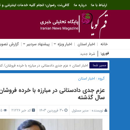
ارتباط با ما:
درباره ما:
کافی‌نت رضوان؛ انجام کلیه خدمات اینترنتی و ث
خانه
اخبار استان
اخبار ویژه
پیشنهاد سردبیر
گزارش تصویر
فوری:
شرط جدید بازنشستگی اعلام شد؛ افزایش سنوات خدم
مسیر شما
اخبار استان
» عزم جدی دادستانی در مبارزه با خرده فروشان/ کشف بیش از ۴۳۰۰ کیلوگرم مواد 
گروه :
اخبار استان
سال گذشته
نویسنده :
مدیر مسئول
30 فروردین 1403
کد خبر 21226
485 بازدید