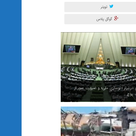
تویتر
گوگل پلاس
ر ترازِ «نوسازیِ ملی» و ضرورتِ عبور از
ِ پوچ