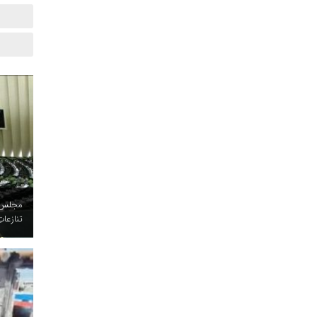
مجلس د
تنازعات