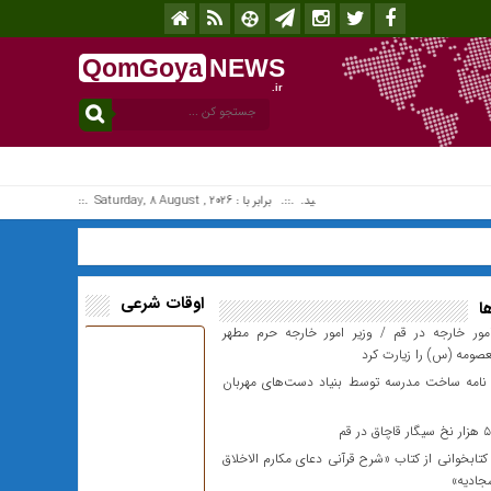
QomGoya
NEWS
.ir
افزونه جلالی را نصب کنید. .::. برابر با : Saturday, 8 August , 2026 .::. اخبار منتشر شده : 0 خبر
اوقات شرعی
ا
مور خارجه در قم / وزیر امور خارجه حرم مطهر
ومه (س) را زیارت کرد
نامه ساخت مدرسه توسط بنیاد دست‌های مهربان
ابخوانی از کتاب «شرح قرآنی دعای مکارم الاخلاق
ادیه»