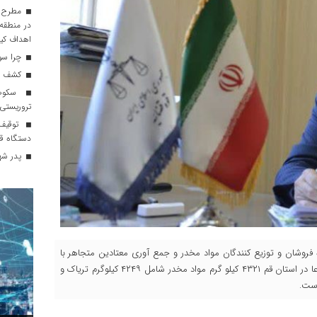
مطرح ش
در منطقه/
اهداف کیفی د
چرا سود
کشف اقلا
سکوت ج
تروریستی
توقیف 
دستگاه 
پدر شه
 فروشان و توزیع کنندگان مواد مخدر و جمع آوری معتادین متجاهر با
قوت و به طور مستمر در حال اجراست گفت: در سال گذشته مجموعا در استان قم ۴۳۲۱ کیلو گرم مواد مخدر شامل ۴۲۴۹ کیلوگرم تریاک و