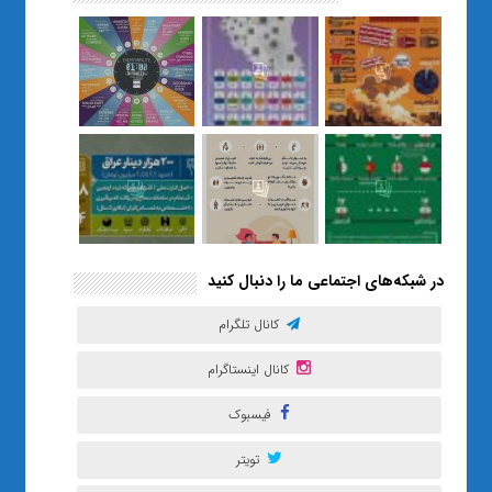
نسل Z را از بی‌هدفی به خودباوری
رساند / از یک کلاس ساده در قم تا
حضور مشترک معلم و هنرجویان
در مهم‌ترین گالری قرآنی هوش
مصنوعی تهران
در شبکه‌های اجتماعی ما را دنبال کنید
کانال تلگرام
کانال اینستاگرام
فیسبوک
تویتر