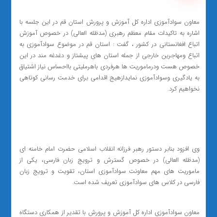
معاون سوادآموزی اداره کل آموزش و پرورش استان قم در این جلسه با
اشاره به تاکیدات مقام معظم رهبری (مدظله العالی) در خصوص آموزش
اتباع افغانستانی در کشور ، گفت : استان قم در موضوع سوادآموزی به
اتباع ومهاجرین خارجی از جمله استان های پیشتاز و دغدغه مند در این
خصوص هست‌ ودرماموریت ها هرفردی باهرملیتی بااحساس نیاز اشتیاق
به یادگیری وسوادآموزی نمایدازهیج اقدامی برای خدمت رسانی کوتاهی
نخواهیم کرد.
وی افزود بنابر دستور رهبر فرزانه انقلاب اسلامی حضرت امام خامنه ای
(مدظله العالی) در خصوص گسترش و ترویج زبان فارسی، یکی از
ماموریت های مهم معاونت سوادآموزی استان، تقویت و ترویج زبان
فارسی در کلاس های سوادآموزی تعریف شده است.
معاون سوادآموزی اداره کل آموزش و پرورش با تقدیر از همکاری دستگاه