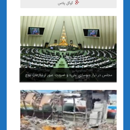
گوگل پلاس
مجلس در ترازِ «نوسازیِ ملی» و ضرورتِ عبور از تنازعاتِ پوچ