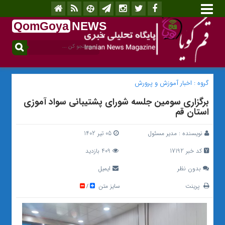
QomGoya
NEWS
.ir
گروه :
اخبار آموزش و پرورش
برگزاری سومین جلسه شورای پشتیبانی سواد آموزی
استان قم
نویسنده :
مدیر مسئول
05 تیر 1402
کد خبر 17192
409 بازدید
بدون نظر
ایمیل
پرینت
سایز متن
/