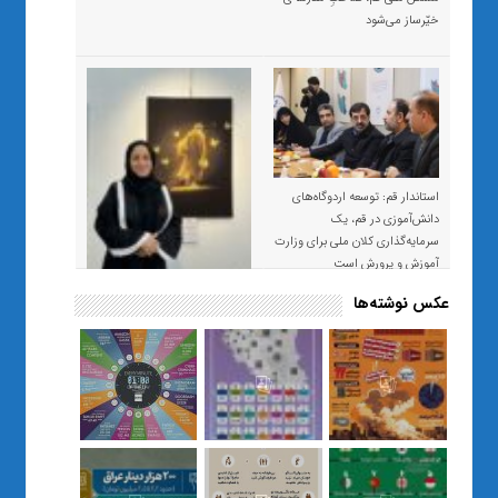
خیّرساز می‌شود
استاندار قم: توسعه اردوگاه‌های
دانش‌آموزی در قم، یک
سرمایه‌گذاری کلان ملی برای وزارت
آموزش و پرورش است
عکس نوشته‌ها
«صبر و اعتماد؛ روایت معلمی که
نسل Z را از بی‌هدفی به خودباوری
رساند / از یک کلاس ساده در قم تا
حضور مشترک معلم و هنرجویان
در مهم‌ترین گالری قرآنی هوش
مصنوعی تهران