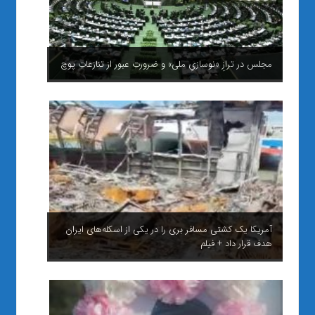
مجلس در ترازِ «نوسازیِ ملی» و ضرورتِ عبور از تنازعاتِ پوچ
آمریکا یک کشتی مسافر بری را در یکی از اسکله‌های ایران
هدف قرار داد + فیلم