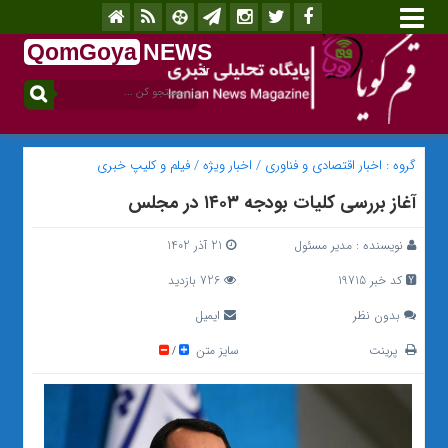
QomGoya
NEWS
.ir
گروه :
اخبار اقتصادی و فناوری
/
اخبار ویژه
/
فیلم و کلیپ خبری
آغاز بررسی کلیات بودجه ۱۴۰۳ در مجلس
نویسنده :
مدیر مسئول
21 آذر 1402
کد خبر 19715
726 بازدید
بدون نظر
ایمیل
پرینت
سایز متن
/