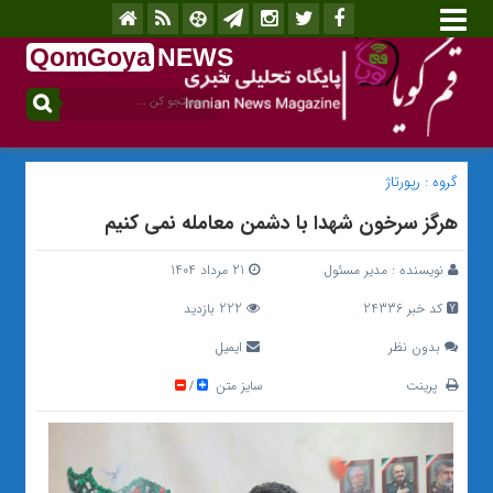
QomGoya
NEWS
.ir
گروه :
رپورتاژ
هرگز سر‌خون شهدا با دشمن معامله نمی کنیم
نویسنده :
مدیر مسئول
21 مرداد 1404
کد خبر 24336
222 بازدید
بدون نظر
ایمیل
پرینت
سایز متن
/