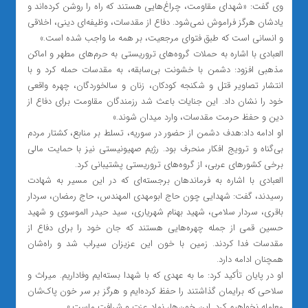
وی گفت: «شهدای مقاومت، چراغ‌هایی هستند که راه را روشن کرده‌اند و
یادشان هرگز فراموش نمی‌شود. دفاع از مقدسات، وظیفه‌ای دینی، اخلاقی
و انسانی است که طبق فتوای مرجعیت، بر همه ما واجب شده است.»
العبادی با اشاره به حملات گروه‌های تروریستی به حرم‌های مطهر و اماکن
مذهبی افزود: دشمن با خشونت بی‌سابقه، به مقدسات حمله کرد و با
انتشار تصاویر قتل و شکنجه کودکان، زنان و سالخوردگان، چهره واقعی
خود را نشان داد. این جنایات باعث شد رزمندگان مقاومت برای دفاع از
دین و حفظ حرمت مقدسات، وارد میدان شوند.»
او ادامه داد:هدف دشمن از حضور در سوریه، تسلط بر منابع، کشتار مردم
بی‌گناه و ترویج افکار منحرف بود. رژیم صهیونیستی نیز با حمایت مالی
برخی کشورهای عربی، از گروه‌های تروریستی پشتیبانی کرد.
العبادی با اشاره به فرماندهان برجسته‌ای که در این مسیر به شهادت
رسیدند، گفت: شهدایی چون حاج ابومهدی المهندس، حاج رمضان، سردار
باقری، سردار سلامی، شهید بهنام شهریاری، سید حیدر الموسوی و شهید
حسین قمی از جمله چهره‌هایی هستند که جان خود را برای دفاع از
مقدسات فدا کردند. زمین با خون این عزیزان سیراب شد و راه‌شان
همچنان ادامه دارد.
او در پایان تأکید کرد: ما به عهدی که با شهدا بسته‌ایم وفاداریم. میراث و
سلاحی که برایمان گذاشتند را حفظ کرده‌ایم و هرگز بر سر خون پاک‌شان
معامله نخواهیم کرد. این خون‌ها، نماد عزت و شرافت ماست.»