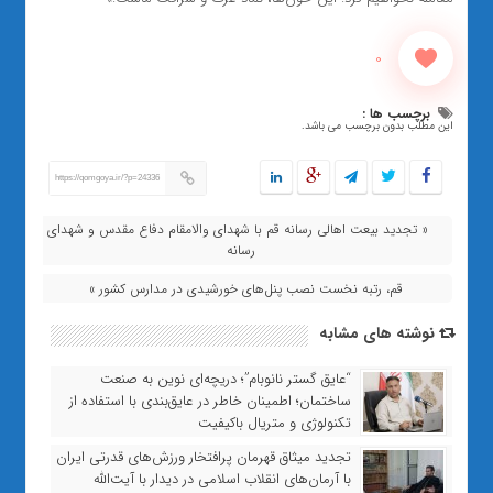
0
برچسب ها :
این مطلب بدون برچسب می باشد.
https://qomgoya.ir/?p=24336
« تجدید بیعت اهالی رسانه قم با شهدای والامقام دفاع مقدس و شهدای
رسانه
قم، رتبه نخست نصب پنل‌های خورشیدی در مدارس کشور »
نوشته های مشابه
“عایق گستر نانوبام”؛ دریچه‌ای نوین به صنعت
ساختمان؛ اطمینان خاطر در عایق‌بندی با استفاده از
تکنولوژی و متریال باکیفیت
تجدید میثاق قهرمان پرافتخار ورزش‌های قدرتی ایران
با آرمان‌های انقلاب اسلامی در دیدار با آیت‌الله