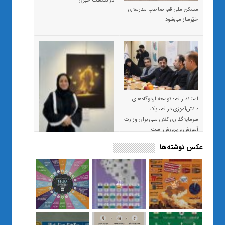
در نشست خبری
مسکن ملی قم، صاحبِ مدرسه‌ی
خیّرساز می‌شود
استاندار قم: توسعه اردوگاه‌های
دانش‌آموزی در قم، یک
سرمایه‌گذاری کلان ملی برای وزارت
آموزش و پرورش است
عکس نوشته‌ها
«صبر و اعتماد؛ روایت معلمی که
نسل Z را از بی‌هدفی به خودباوری
رساند / از یک کلاس ساده در قم تا
حضور مشترک معلم و هنرجویان
در مهم‌ترین گالری قرآنی هوش
مصنوعی تهران