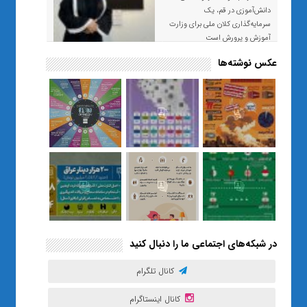
دانش‌آموزی در قم، یک
سرمایه‌گذاری کلان ملی برای وزارت
آموزش و پرورش است
عکس نوشته‌ها
«صبر و اعتماد؛ روایت معلمی که
نسل Z را از بی‌هدفی به خودباوری
رساند / از یک کلاس ساده در قم تا
حضور مشترک معلم و هنرجویان
در مهم‌ترین گالری قرآنی هوش
مصنوعی تهران
در شبکه‌های اجتماعی ما را دنبال کنید
کانال تلگرام
کانال اینستاگرام