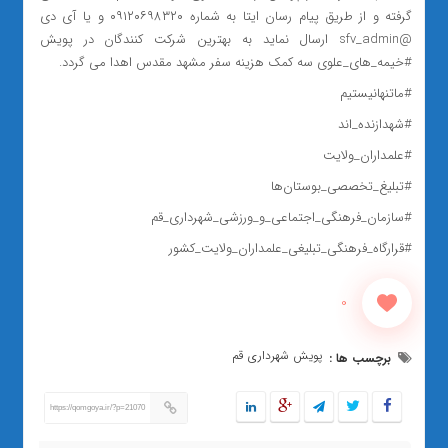
گرفته و از طریق پیام رسان ایتا به شماره ۰۹۱۲۰۶۹۸۳۲۰ و یا آی دی
@sfv_admin ارسال نماید به بهترین شرکت کنندگان در پویش
#خیمه_های_علوی سه کمک هزینه سفر مشهد مقدس اهدا می گردد.
#ماتنهانیستیم
#شهدازنده_اند
#علمداران_ولایت
#تبلیغ_تخصصی_بوستان‌ها
#سازمان_فرهنگی_اجتماعی_و_ورزشی_شهرداری_قم
#قرارگاه_فرهنگی_تبلیغی_علمداران_ولایت_کشور
0
پویش شهرداری قم
برچسب ها :
https://qomgoya.ir/?p=21070