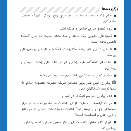
برگزیده‌ها
فیلم |اتمام حجت استاندار قم برای رفع آلودگی شهرک صنعتی
سلفچگان
لزوم تعمیق سازی جشنواره مالک اشتر
کمبودهای دارویی یک ماهه و سه ماهه نسبت به سال گذشته
کاهش یافته است
طراحی ۱۶ پل عابر پیاده مکانیزه در قم/انجام طراحی پیاده‌روهای
پیوسته
استخدام دانشگاه علوم پزشکی قم در رشته های پزشک عمومی و
پرستاری
مخفی کردن و دستکاری پلاک جرم محسوب می شود
برگزاری آیین غبار روبی مضجع شریف حضرت معصومه سلام الله
علیها توسط خبرنگاران قمی
عدم برگزاری مراسم اعتکاف در استان
دولت فرانسه با حمایت از این اهانت ها منفوریت خود در میان
مسلمانان جهان را بیشتر کرد/ اهانت به مقدسات انسان ها در تقابل
با دین، عقل و انسانیت است/
تاریخ تئاتر نشان‌ داده که این هنر جسور هرطور شده راهش را
پیدا می‌کند