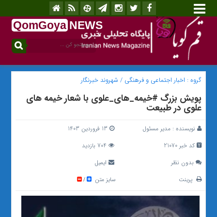
QomGoya
NEWS
.ir
گروه :
اخبار اجتماعی و فرهنگی
/
شهروند خبرنگار
پویش بزرگ #خیمه_های_علوی با شعار خیمه های
علوی در طبیعت
نویسنده :
مدیر مسئول
13 فروردین 1403
کد خبر 21070
704 بازدید
بدون نظر
ایمیل
پرینت
سایز متن
/