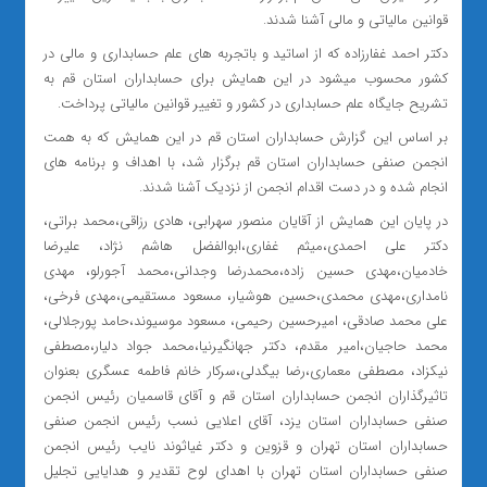
قوانین مالیاتی و مالی آشنا شدند.
دکتر احمد غفارزاده که از اساتید و باتجربه های علم حسابداری و مالی در
کشور محسوب میشود در این همایش برای حسابداران استان قم به
تشریح جایگاه علم حسابداری در کشور و تغییر قوانین مالیاتی پرداخت.
بر اساس این گزارش حسابداران استان قم در این همایش که به همت
انجمن صنفی حسابداران استان قم برگزار شد، با اهداف و برنامه های
انجام شده و در دست اقدام انجمن از نزدیک آشنا شدند.
در پایان این همایش از آقایان منصور سهرابی، هادی رزاقی،محمد براتی،
دکتر علی احمدی،میثم غفاری،ابوالفضل هاشم نژاد، علیرضا
خادمیان،مهدی حسین زاده،محمدرضا وجدانی،محمد آجورلو، مهدی
نامداری،مهدی محمدی،حسین هوشیار، مسعود مستقیمی،مهدی فرخی،
علی محمد صادقی، امیرحسین رحیمی، مسعود موسیوند،حامد پورجلالی،
محمد حاجیان،امیر مقدم، دکتر جهانگیرنیا،محمد جواد دلیار،مصطفی
نیکزاد، مصطفی معماری،رضا بیگدلی،سرکار خانم فاطمه عسگری بعنوان
تاثیرگذاران انجمن حسابداران استان قم و آقای قاسمیان رئیس انجمن
صنفی حسابداران استان یزد، آقای اعلایی نسب رئیس انجمن صنفی
حسابداران استان تهران و قزوین و دکتر غیاثوند نایب رئیس انجمن
صنفی حسابداران استان تهران با اهدای لوح تقدیر و هدایایی تجلیل