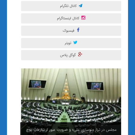
کانال تلگرام
کانال اینستاگرام
فیسبوک
تویتر
گوگل پلاس
مجلس در ترازِ «نوسازیِ ملی» و ضرورتِ عبور از تنازعاتِ پوچ