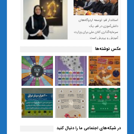
استاندار قم: توسعه اردوگاه‌های
دانش‌آموزی در قم، یک
سرمایه‌گذاری کلان ملی برای وزارت
آموزش و پرورش است
عکس نوشته‌ها
«صبر و اعتماد؛ روایت معلمی که
نسل Z را از بی‌هدفی به خودباوری
رساند / از یک کلاس ساده در قم تا
حضور مشترک معلم و هنرجویان
در مهم‌ترین گالری قرآنی هوش
مصنوعی تهران
در شبکه‌های اجتماعی ما را دنبال کنید