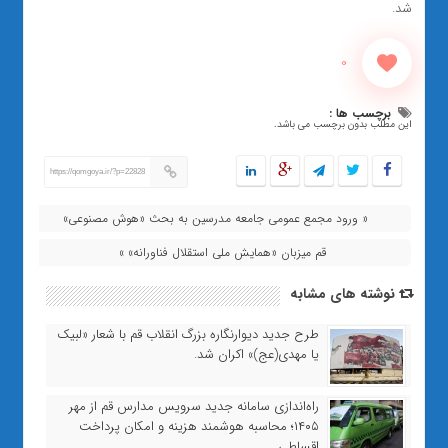
شد.
0
برچسب ها :
این مطلب بدون برچسب می باشد.
https://qomgoya.ir/?p=22828
« ورود مجمع عمومی جامعه مدرسین به بحث «هوش مصنوعی»
قم میزبان «همایش ملی استقلال فناورانه» »
نوشته های مشابه
طرح جدید دیوارنگاره بزرگ انقلاب قم با شعار «لبیک
یا مهدی(عج)» اکران شد.
راه‌اندازی سامانه جدید سرویس مدارس قم از مهر
۱۴۰۵؛ محاسبه هوشمند هزینه و امکان پرداخت
اقساطی