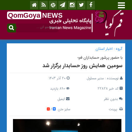
QomGoya
NEWS
.ir
گروه :
اخبار استان
با حضور پرشور حسابداران قم؛
سومین همایش روز حسابدار برگزار شد
نویسنده :
مدیر مسئول
20 آذر 1403
کد خبر 22828
890 بازدید
بدون نظر
ایمیل
پرینت
سایز متن
/