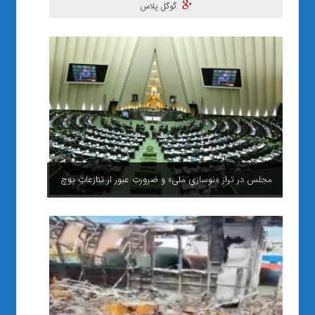
گوگل پلاس
مجلس در ترازِ «نوسازیِ ملی» و ضرورتِ عبور از تنازعاتِ پوچ