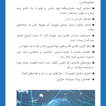
معصومه(س)
اعضای گروه سازمان‌یافته تهیه عکس و فیلم از یک خانم نیمه
عریان در تهران بازداشت شدند
عوارض کم آبی در بدن
احضار عاملان ارسال تصاویر شهروند آمر معروف قمی به رسانه‌های
معاند
مدیرعامل سازمان فضای سبز شهردار قم: ۸۱ درصد آبیاری فضای
سبز قم از پساب است
عطر آگینی فضای کلاس‌های سوادآموزی استان قم با یاد شهیدان
اطلاعیه شماره ۸ کمیته امنیتی، اجتماعی و انتظامی ستاد ملی
مدیریت بیماری کرونا صادر شد
پروژه‌های شاخص قم تعیین تکلیف شده است/اهمیت توجه ویژه
به توسعه پارکینگ در قم
اجرای نمایش اپیزودیک ِ”سال‌های دور و دراز و قصه‌های کوتاه”
“همایش بزرگ دوچرخه سواری”