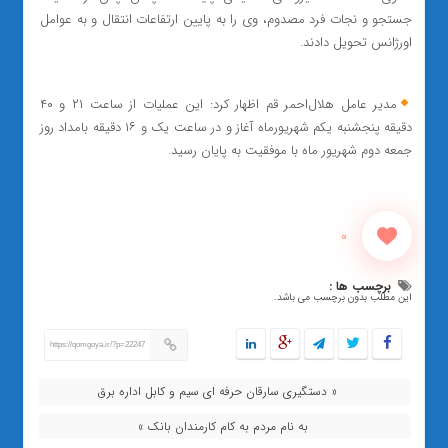
جستجو و نجات فرد مصدوم، وی را به پایین ارتفاعات انتقال و به عوامل
اورژانس تحویل دادند.
مدیر عامل هلال‌احمر قم اظهار کرد: این عملیات از ساعت ۲۱ و ۴۰
دقیقه پنجشنبه یکم شهریورماه آغاز و در ساعت یک و ۱۶ دقیقه بامداد روز
جمعه دوم شهریور ماه با موفقیت به پایان رسید.
0
برچسب ها :
این مطلب بدون برچسب می باشد.
https://qomgoya.ir/?p=22247
« دستگیری سارقان حرفه ای سیم و کابل اداره برق
به نام مردم به کام کارمندان بانک »