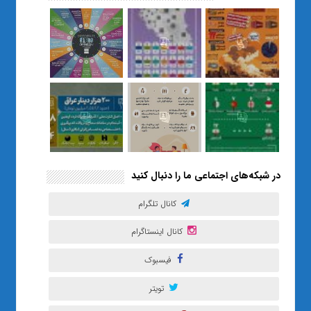
نسل Z را از بی‌هدفی به خودباوری
رساند / از یک کلاس ساده در قم تا
حضور مشترک معلم و هنرجویان
در مهم‌ترین گالری قرآنی هوش
مصنوعی تهران
در شبکه‌های اجتماعی ما را دنبال کنید
کانال تلگرام
کانال اینستاگرام
فیسبوک
تویتر