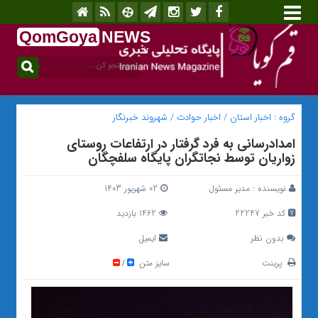
QomGoya
NEWS
.ir
گروه :
اخبار استان
/
اخبار حوادث
/
شهروند خبرنگار
امدادرسانی به فرد گرفتار در ارتفاعات روستای
زواریان توسط نجاتگران پایگاه سلفچگان
نویسنده :
مدیر مسئول
02 شهریور 1403
کد خبر 22247
1462 بازدید
بدون نظر
ایمیل
پرینت
سایز متن
/