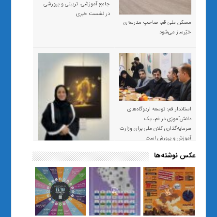
جامع آموزشی، تربیتی و پرورشی
در نشست خبری
مسکن ملی قم، صاحبِ مدرسه‌ی
خیّرساز می‌شود
استاندار قم: توسعه اردوگاه‌های
دانش‌آموزی در قم، یک
سرمایه‌گذاری کلان ملی برای وزارت
آموزش و پرورش است
عکس نوشته‌ها
«صبر و اعتماد؛ روایت معلمی که
نسل Z را از بی‌هدفی به خودباوری
رساند / از یک کلاس ساده در قم تا
حضور مشترک معلم و هنرجویان
در مهم‌ترین گالری قرآنی هوش
مصنوعی تهران