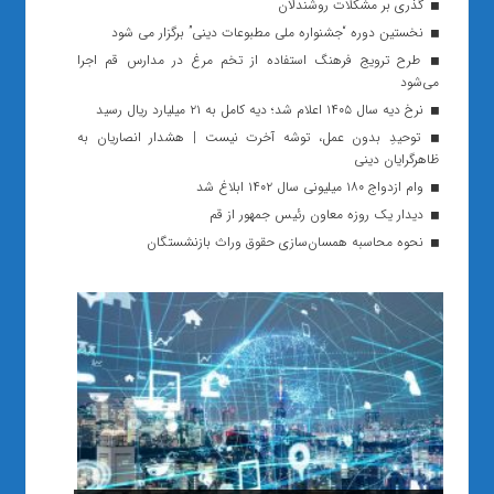
گذری بر مشکلات روشندلان
نخستین دوره “جشنواره ملی مطبوعات دینی” برگزار می شود
طرح ترویج فرهنگ استفاده از تخم مرغ در مدارس قم اجرا
می‌شود
نرخ دیه سال ۱۴۰۵ اعلام شد؛ دیه کامل به ۲۱ میلیارد ریال رسید
توحیدِ بدون عمل، توشه آخرت نیست | هشدار انصاریان به
ظاهرگرایان دینی
وام ازدواج ۱۸۰ میلیونی سال ۱۴۰۲ ابلاغ شد
دیدار یک روزه معاون رئیس جمهور از قم
نحوه محاسبه همسان‌سازی حقوق وراث بازنشستگان