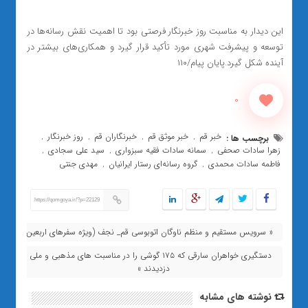
این دیدار به مناسبت روز خبرنگار فرصتی بود تا اهمیت نقش رسانه‌ها در
توسعه و پیشرفت شهری مورد تأکید قرار گیرد و همکاری‌های بیشتر در
آینده شکل گیرد.پایان پیام/۱۱۰
0
خبر قم
خبر موثق قم
خبرنگاران قم
روز خبرنگار
برچسب ها :
,
,
,
,
زهرا سادات صحفی
سمانه سادات فقیه سبزواری
سید علی سجادی
,
,
,
فاطمه سادات محمدی
گروه رسانه‌ای رستار ایرانیان
مهدی جنتی
,
,
https://qomgoya.ir/?p=22129
« سرویس مستقیم و منظم ناوگان اتوبوسی قم_ نجف (ویژه سفرهای اربعین)
دستگیری خواهران سارقی که ۱۷۵ گوشی را در مناسبت های مذهبی و ملی
دزدیدند »
نوشته های مشابه