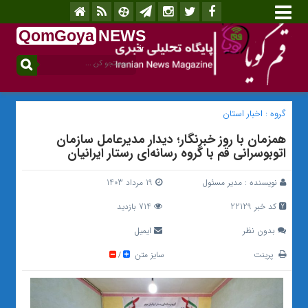
QomGoya
NEWS
.ir
گروه :
اخبار استان
همزمان با روز خبرنگار؛ دیدار مدیرعامل سازمان
اتوبوسرانی قم با گروه رسانه‌ای رستار ایرانیان
نویسنده :
مدیر مسئول
19 مرداد 1403
کد خبر 22129
714 بازدید
بدون نظر
ایمیل
پرینت
سایز متن
/