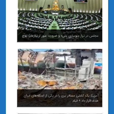
مجلس در ترازِ «نوسازیِ ملی» و ضرورتِ عبور از تنازعاتِ پوچ
آمریکا یک کشتی مسافر بری را در یکی از اسکله‌های ایران
هدف قرار داد + فیلم