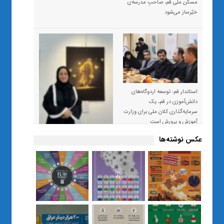
مسکن ملی قم، صاحبِ مدرسه‌ی
خیّرساز می‌شود
استاندار قم: توسعه اردوگاه‌های
دانش‌آموزی در قم، یک
سرمایه‌گذاری کلان ملی برای وزارت
آموزش و پرورش است
عکس نوشته‌ها
«صبر و اعتماد؛ روایت معلمی که
نسل Z را از بی‌هدفی به خودباوری
رساند / از یک کلاس ساده در قم تا
حضور مشترک معلم و هنرجویان
در مهم‌ترین گالری قرآنی هوش
مصنوعی تهران