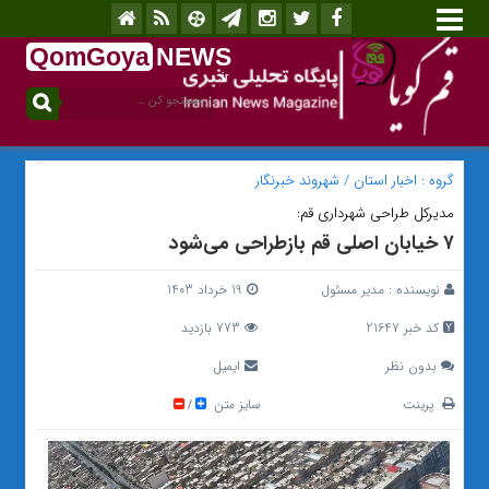
QomGoya
NEWS
.ir
گروه :
اخبار استان
/
شهروند خبرنگار
مدیرکل طراحی شهرداری قم:
۷ خیابان اصلی قم بازطراحی می‌شود
نویسنده :
مدیر مسئول
19 خرداد 1403
کد خبر 21647
773 بازدید
بدون نظر
ایمیل
پرینت
سایز متن
/