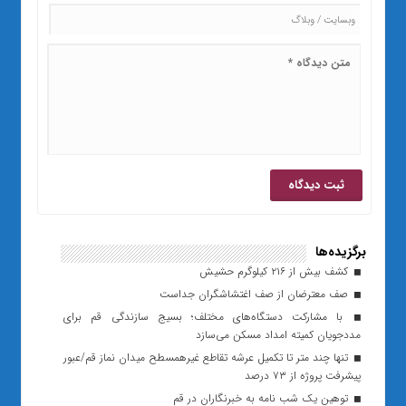
برگزیده‌ها
کشف بیش از ۲۱۶ کیلوگرم حشیش
صف معترضان از صف اغتشاشگران جداست
با مشارکت دستگاه‌های مختلف؛ بسیج سازندگی قم برای
مددجویان کمیته امداد مسکن می‌سازد
تنها چند متر تا تکمیل عرشه تقاطع غیرهمسطح میدان نماز قم/عبور
پیشرفت پروژه از ۷۳ درصد
توهین یک شب نامه به خبرنگاران در قم