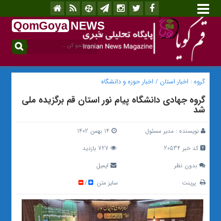
QomGoya
NEWS
.ir
گروه :
اخبار استان
/
اخبار حوزه و دانشگاه
گروه جهادی دانشگاه پیام نور استان قم برگزیده ملی
شد
نویسنده :
مدیر مسئول
14 بهمن 1402
کد خبر 20534
727 بازدید
بدون نظر
ایمیل
پرینت
سایز متن
/