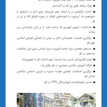
ویژه برنامه های روز قم در گنبدسبز
اجازه بازگشایی و یا ایجاد معبر غیرمجاز برای دام در دامشهر را
نخواهیم داد /برخورد با کمیته‌های کم‌کار در حوزه قاچاق کالا و ارز در
قم
یادداشت: تصویر شهیدی که لبخند امید را بر لبان نیازمندان می
نشاند
برگزاری نشست هنرمندان تئاتر و دوتن از اعضای شورای اسلامی
شهر قم
سدمعبر معضلی چند جانبه/ضرورت عزم استانی برای حل مشکلات
سدمعبر در قم
لزوم الکترونیکی شدن سه خدمت مهم ادارات قم تا شهریورماه
کارگاه آموزش عکاسی معماری در قم برگزار شد
برگزاری انتخابات اعضای هیئت مدیره و بازرس انجمن عکاسان
استان قم
صدور کیفرخواست فروشندگان VPN در قم