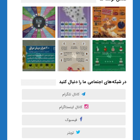
«صبر و اعتماد؛ روایت معلمی که
نسل Z را از بی‌هدفی به خودباوری
رساند / از یک کلاس ساده در قم تا
حضور مشترک معلم و هنرجویان
در مهم‌ترین گالری قرآنی هوش
مصنوعی تهران
در شبکه‌های اجتماعی ما را دنبال کنید
کانال تلگرام
کانال اینستاگرام
فیسبوک
تویتر