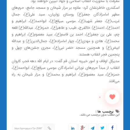
معرفت با محوریت انقلاب اسلامی و جهاد تبیین خواهند بود.
اسکندری خاطرنشان کرد: علاوه بر مزار شیخان و مسجد جامع، حرم‌های
مطهر امامزادگان جعفر(ع) روستای زواریان، سید علی(ع)، جمال
غریب(ع)، جعفر شهید(ع)، موسی مبرقع(ع)، ابواحمد(ع)، ابراهیم و
احمد(ع)، احمد(ع) خاکفرج، طیب و طاهر(ع)، حمزه(ع)، عبدالله(ع) قلعه
چم، علی بن جعفر(ع)، احمد بن قاسم(ع)، سید معصوم(ع)، ابراهیم و
محمد(ع)، هادی و مهدی(ع)، چهار امامزاده(ع)، جمال‌الدین(ع) و عبدالله
ابیض(ع) و همچنین مسجد خضر نبی(ع)، مجری جشن‌های چهل و
پنجمین فجر انقلاب هستند.
مدیرکل اوقاف و امور خیریه استان قم گفت: در ایام الله دهه فجر، کاروان
انقلاب از مبدأ حرم‌های نورانی امامزادگان موسی مبرقع(ع)، ابواحمد(ع)،
حمزه(ع)، سید معصوم(ع)، ابراهیم و محمد(ع) و مزار شیخان به راه
می‌افتد.
0
برچسب ها :
این مطلب بدون برچسب می باشد.
https://qomgoya.ir/?p=20487