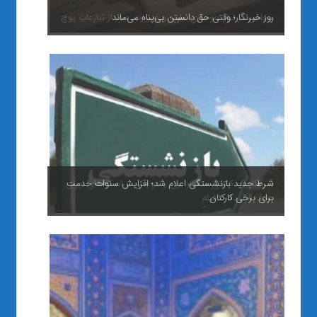
مجلس در ترازِ «نوسازیِ ملی» و ضرورتِ عبور از تنازعاتِ پوچ
آمریکا یک کشتی مسافر بری را در یکی از اسکله‌های ایران
هدف قرار داد + فیلم