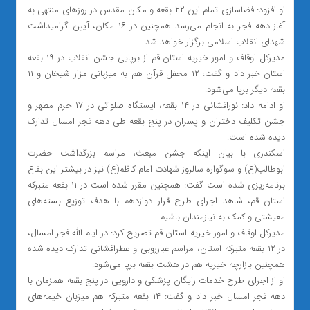
او افزود: فضاسازی تمام این ۲۲ بقعه و مکان مقدس در روزهای منتهی به
آغاز دهه فجر به انجام می‌رسد همچنین در ۱۶ مکان، آیین گرامیداشت
شهدای انقلاب اسلامی برگزار خواهد شد.
مدیرکل اوقاف و امور خیریه استان قم از برپایی جشن انقلاب در ۱۹ بقعه
استان خبر داد و گفت: ۱۲ محفل قرآن هم به میزبانی مزار شیخان و ۱۱
بقعه دیگر برپا می‌شود.
او ادامه داد: نورافشانی در ۱۴ بقعه، ایستگاه صلواتی در ۱۷ حرم مطهر و
جشن تکلیف دختران و پسران در پنج بقعه طی دهه فجر امسال تدارک
دیده شده است.
اسکندری با بیان اینکه جشن مبعث، مراسم بزرگداشت حضرت
ابوطالب(ع) و سوگواره سالروز شهادت امام کاظم(ع) نیز در بیشتر این بقاع
برنامه‌ریزی شده است گفت: همچنین مقرر شده است در ۱۱ بقعه متبرکه
استان قم، شاهد اجرای طرح قرار دوازدهم با هدف توزیع بسته‌های
معیشتی و کمک به نیازمندان باشیم.
مدیرکل اوقاف و امور خیریه استان قم تصریح کرد: در ایام الله فجر امسال،
در ۱۲ بقعه متبرکه استان، مراسم غبارروبی و عطرافشانی تدارک دیده شده
همچنین بازارچه خیریه هم در هشت بقعه برپا می‌شود.
او از اجرای طرح خدمات رایگان پزشکی و دارویی در پنج بقعه همزمان با
دهه فجر امسال خبر داد و گفت: ۱۴ بقعه متبرکه هم میزبان خیمه‌های