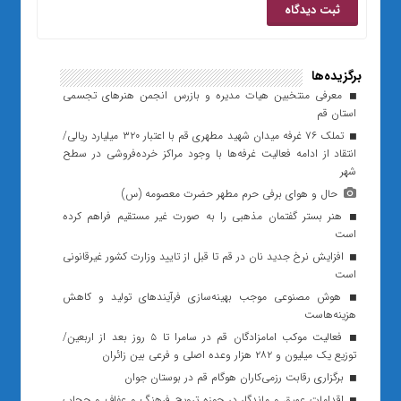
برگزیده‌ها
معرفی منتخبین هیات مدیره و بازرس انجمن هنرهای تجسمی
استان قم
تملک ۷۶ غرفه میدان شهید مطهری قم با اعتبار ۳۲۰ میلیارد ریالی/
انتقاد از ادامه فعالیت غرفه‌ها با وجود مراکز خرده‌فروشی در سطح
شهر
حال و هوای برفی حرم مطهر حضرت معصومه (س)
هنر بستر گفتمان مذهبی را به صورت غیر مستقیم فراهم کرده
است
افزایش نرخ جدید نان در قم تا قبل از تایید وزارت کشور غیرقانونی
است
هوش مصنوعی موجب بهینه‌سازی فرآیندهای تولید و کاهش
هزینه‌هاست
فعالیت موکب امامزادگان قم در سامرا تا ۵ روز بعد از اربعین/
توزیع یک میلیون و ۲۸۲ هزار وعده اصلی و فرعی بین زائران
برگزاری رقابت رزمی‌کاران هوگام قم در بوستان جوان
اقدامات عمیق و ماندگار در حوزه ترویج فرهنگ و عفاف و حجاب