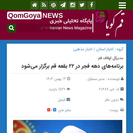
QomGoya
NEWS
.ir
گروه :
اخبار استان
/
اخبار مذهبی
مدیرکل اوقاف قم:
برنامه‌های دهه فجر در ۲۲ بقعه قم برگزار می‌شود
نویسنده :
مدیر مسئول
12 بهمن 1402
کد خبر 20487
1529 بازدید
بدون نظر
ایمیل
پرینت
سایز متن
/