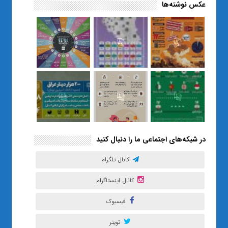
عکس نوشته‌ها
«صبر و اعتماد؛ روایت معلمی که
نسل Z را از بی‌هدفی به خودباوری
رساند / از یک کلاس ساده در قم تا
حضور مشترک معلم و هنرجویان
در مهم‌ترین گالری قرآنی هوش
مصنوعی تهران
در شبکه‌های اجتماعی ما را دنبال کنید
کانال تلگرام
کانال اینستاگرام
فیسبوک
تویتر