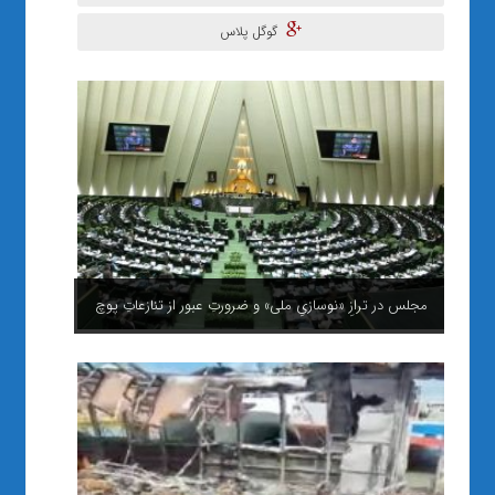
گوگل پلاس
مجلس در ترازِ «نوسازیِ ملی» و ضرورتِ عبور از تنازعاتِ پوچ